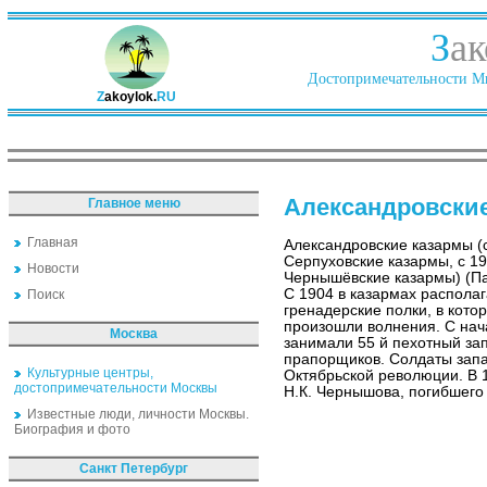
З
ак
Достопримечательности Ми
Z
akoylok.
RU
Александровски
Главное меню
Главная
Александровские казармы (
Серпуховские казармы, с 1
Новости
Чернышёвские казармы) (Пав
С 1904 в казармах располаг
Поиск
гренадерские полки, в кот
произошли волнения. С нач
Москва
занимали 55 й пехотный зап
прапорщиков. Солдаты запа
Культурные центры,
Октябрьской революции. В 
достопримечательности Москвы
Н.К. Чернышова, погибшего 
Известные люди, личности Москвы.
Биография и фото
Санкт Петербург