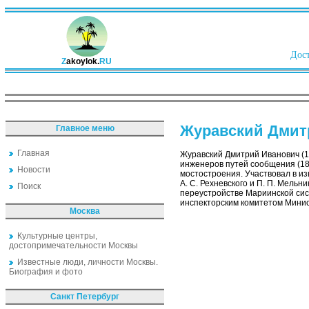
Дост
Z
akoylok.
RU
Журавский Дмит
Главное меню
Главная
Журавский Дмитрий Иванович (1
инженеров путей сообщения (18
Новости
мостостроения. Участвовал в и
А. С. Рехневского и П. П. Мель
Поиск
переустройстве Мариинской сис
инспекторским комитетом Мини
Москва
Культурные центры,
достопримечательности Москвы
Известные люди, личности Москвы.
Биография и фото
Санкт Петербург