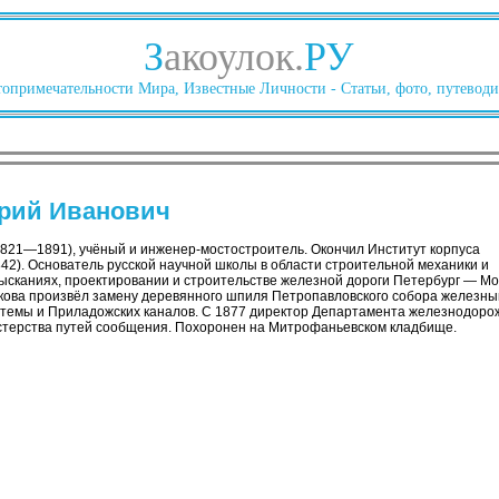
З
акоулок.
РУ
опримечательности Мира, Известные Личности - Статьи, фото, путеводи
рий Иванович
821—1891), учёный и инженер-мостостроитель. Окончил Институт корпуса
42). Основатель русской научной школы в области строительной механики и
зысканиях, проектировании и строительстве железной дороги Петербург — Мо
никова произвёл замену деревянного шпиля Петропавловского собора железны
темы и Приладожских каналов. С 1877 директор Департамента железнодоро
стерства путей сообщения. Похоронен на Митрофаньевском кладбище.