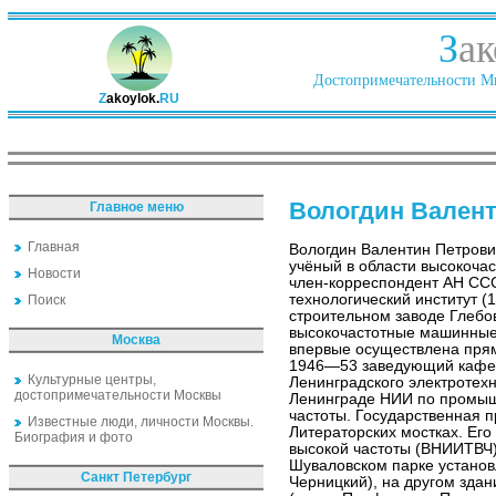
З
ак
Достопримечательности Ми
Z
akoylok.
RU
Вологдин Вален
Главное меню
Главная
Вологдин Валентин Петрови
учёный в области высокочас
Новости
член-корреспондент АН ССС
технологический институт (
Поиск
строительном заводе Глебо
высокочастотные машинные
Москва
впервые осуществлена пря
1946—53 заведующий кафед
Культурные центры,
Ленинградского электротехн
достопримечательности Москвы
Ленинграде НИИ по промыш
частоты. Государственная 
Известные люди, личности Москвы.
Литераторских мостках. Ег
Биография и фото
высокой частоты (ВНИИТВЧ).
Шуваловском парке установл
Санкт Петербург
Черницкий), на другом зда