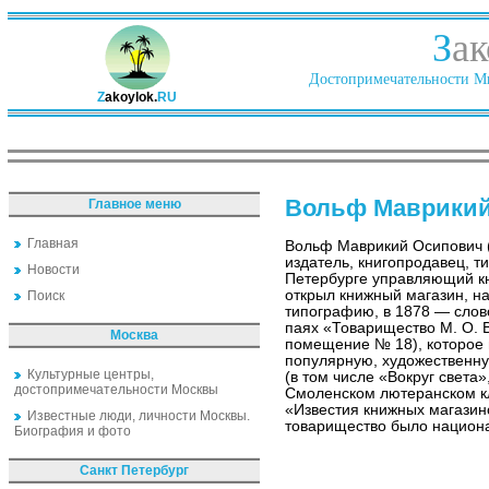
З
ак
Достопримечательности Ми
Z
akoylok.
RU
Вольф Маврикий
Главное меню
Главная
Вольф Маврикий Осипович 
издатель, книгопродавец, т
Новости
Петербурге управляющий кн
открыл книжный магазин, на
Поиск
типографию, в 1878 — слов
паях «Товарищество М. О. 
Москва
помещение № 18), которое 
популярную, художественну
Культурные центры,
(в том числе «Вокруг света
достопримечательности Москвы
Смоленском лютеранском к
«Известия книжных магазин
Известные люди, личности Москвы.
товарищество было национ
Биография и фото
Санкт Петербург