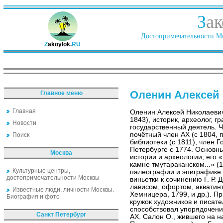
З
ак
Достопримечательности Ми
Z
akoylok.
RU
Оленин Алексей
Главное меню
Главная
Оленин Алексей Николаеви
1843), историк, археолог, г
Новости
государственный деятель. Ч
почётный член АХ (с 1804, 
Поиск
библиотеки (с 1811), член Г
Петербурге с 1774. Основн
Москва
истории и археологии; его 
камне тмутараканском...» (
Культурные центры,
палеографии и эпиграфике.
достопримечательности Москвы
виньетки к сочинению Г. Р. 
лависом, офортом, акватинт
Известные люди, личности Москвы.
Хемницера, 1799, и др.). П
Биография и фото
кружок художников и писате
способствовал упорядочен
Санкт Петербург
АХ. Салон О., жившего на н