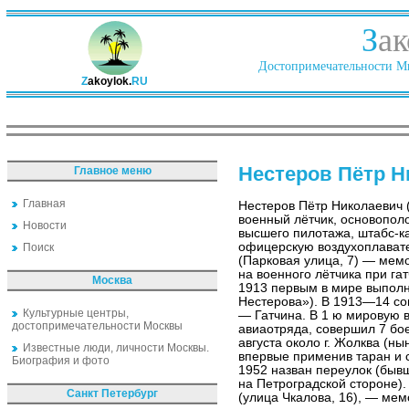
З
ак
Достопримечательности Ми
Z
akoylok.
RU
Нестеров Пётр Н
Главное меню
Главная
Нестеров Пётр Николаевич 
военный лётчик, основопол
Новости
высшего пилотажа, штабс-к
офицерскую воздухоплавате
Поиск
(Парковая улица, 7) — мемо
на военного лётчика при г
Москва
1913 первым в мире выпол
Нестерова»). В 1913—14 со
Культурные центры,
— Гатчина. В 1 ю мировую в
достопримечательности Москвы
авиаотряда, совершил 7 бо
августа около г. Жолква (ны
Известные люди, личности Москвы.
впервые применив таран и 
Биография и фото
1952 назван переулок (быв
на Петроградской стороне). 
Санкт Петербург
(улица Чкалова, 16), — мем