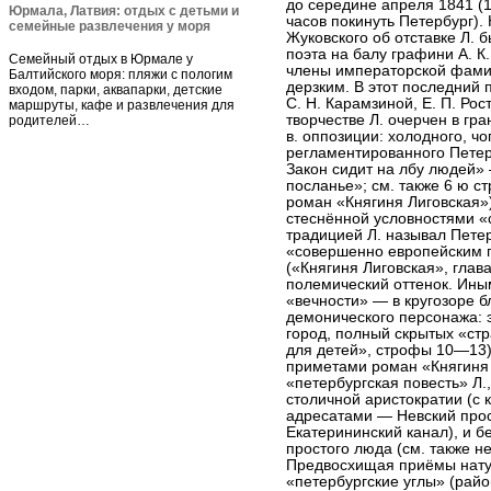
до середине апреля 1841 (1
Юрмала, Латвия: отдых с детьми и
часов покинуть Петербург).
семейные развлечения у моря
Жуковского об отставке Л.
поэта на балу графини А. К
Семейный отдых в Юрмале у
члены императорской фами
Балтийского моря: пляжи с пологим
дерзким. В этот последний п
входом, парки, аквапарки, детские
С. Н. Карамзиной, Е. П. Ро
маршруты, кафе и развлечения для
творчестве Л. очерчен в гр
родителей…
в. оппозиции: холодного, ч
регламентированного Петербу
Закон сидит на лбу людей»
посланье»; см. также 6 ю 
роман «Княгиня Лиговская»)
стеснённой условностями «с
традицией Л. называл Пете
«совершенно европейским г
(«Княгиня Лиговская», глав
полемический оттенок. Ины
«вечности» — в кругозоре б
демонического персонажа: 
город, полный скрытых «ст
для детей», строфы 10—13
приметами роман «Княгиня 
«петербургская повесть» Л.
столичной аристократии (с
адресатами — Невский прос
Екатерининский канал), и б
простого люда (см. также н
Предвосхищая приёмы нату
«петербургские углы» (рай