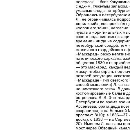
переулок — близ Кокушкина
с едким, тяжёлым запахом,
ужасные следы петербургско
Обращаясь к петербургском
Л., не ограничиваясь подр
«приличий», воспроизвёл ц
«хорошего тона», негласно
чувств и «оригинальных мы
своего рода системы «защи
времени» нигде не содержит
петербургской средой; тем 
столичного гвардейского о
«Маскарад» резко негативн
патетического сарказма из
общества 1830 х гг. приоб
— это маскарад, каждый вед
маску, чтобы скрыть под ли
потерей репутации «светско
«Маскараде» тип светского 
способ мышления) Л. связы
но ничтожного века». В др
костюмированные балы в дом
острослова В. В. Энгельгард
Петербург и во время военн
Арсеньева, брата деда поэт
сохранился, и на Большой 
проспект, 8/10); в 1836—37
доска), с 1838 — на Сергие
20). Именем Л. названы про
мост через Обводный канал