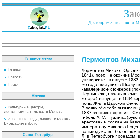
З
ак
Достопримечательности Ми
Z
akoylok.
RU
Лермонтов Миха
Главное меню
Главная
Лермонтов Михаил Юрьеви
1841), поэт. Не окончив Мос
Новости
университет, в августе 1832
же года поступил в Школу 
Поиск
кавалерийских юнкеров (по
Чернышёва, находившемся н
Москва
которой выпущен в 1834 ко
полк. Жил в Царском Селе, 
Культурные центры,
В полку вёл себя вызывающ
достопримечательности Москвы
1837 за стихотворение «Сме
гибель А. С. Пушкина (руко
Известные люди, личности Москвы.
арестован и сослан на Кавк
Биография и фото
императору Николаю I оцени
вольнодумство, более чем 
Санкт Петербург
Л. в Петербурге проездом, 