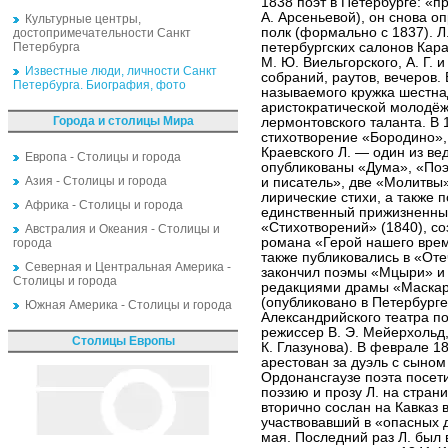
1838 поэт в Петербурге: «п
А. Арсеньевой), он снова о
Культурные центры,
полк (формально с 1837). 
достопримечательности Санкт
Петербурга
петербургских салонов Кара
М. Ю. Виельгорского, А. Г. и
Известные люди, личности Санкт
собраний, раутов, вечеров. 
Петербурга. Биография, фото
называемого кружка шестн
аристократической молодёж
Города и столицы Мира
лермонтовского таланта. В
стихотворение «Бородино», 
Краевского Л. — один из ве
Европа - Столицы и города
опубликованы «Дума», «Поэ
Азия - Столицы и города
и писатель», две «Молитвы
лирические стихи, а также 
Африка - Столицы и города
единственный прижизненный
«Стихотворений» (1840), с
Австралия и Океания - Столицы и
романа «Герой нашего врем
города
также публиковались в «Оте
Северная и Центральная Америка -
закончил поэмы «Мцыри» и
Столицы и города
редакциями драмы «Маскар
(опубликовано в Петербурге
Южная Америка - Столицы и города
Александрийского театра п
режиссер В. Э. Мейерхольд,
Столицы Европы
К. Глазунова). В феврале 1
арестован за дуэль с сыном
Ордонансгаузе поэта посети
поэзию и прозу Л. на стран
вторично сослан на Кавказ 
участвовавший в «опасных д
мая. Последний раз Л. был 