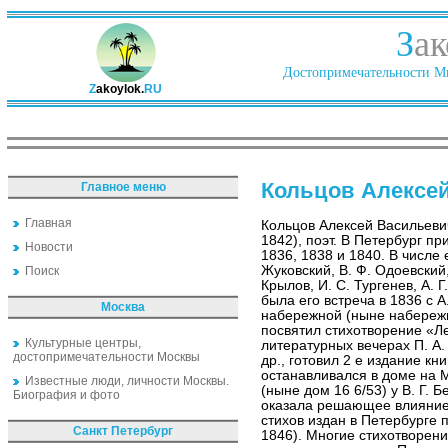
З
ак
Достопримечательности Ми
Z
akoylok.
RU
Кольцов Алексе
Главное меню
Главная
Кольцов Алексей Васильев
1842), поэт. В Петербург пр
Новости
1836, 1838 и 1840. В числе 
Жуковский, В. Ф. Одоевский, 
Поиск
Крылов, И. С. Тургенев, А. 
была его встреча в 1836 с 
Москва
набережной (ныне набережн
посвятил стихотворение «Ле
Культурные центры,
литературных вечерах П. А. 
достопримечательности Москвы
др., готовил 2 е издание кн
останавливался в доме на 
Известные люди, личности Москвы.
(ныне дом 16 6/53) у В. Г. 
Биография и фото
оказала решающее влияние н
стихов издан в Петербурге 
Санкт Петербург
1846). Многие стихотворен