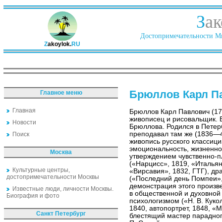
З
ак
Достопримечательности Ми
Z
akoylok.
RU
Брюллов Карл П
Главное меню
Главная
Брюллов Карл Павлович (1
живописец и рисовальщик. Б
Новости
Брюллова. Родился в Петер
преподавал там же (1836—4
Поиск
живопись русского классиц
эмоциональность, жизненно
Москва
утверждением чувственно-п
(«Нарцисс», 1819, «Итальян
Культурные центры,
«Вирсавия», 1832, ГТГ), д
достопримечательности Москвы
(«Последний день Помпеи»
демонстрация этого произв
Известные люди, личности Москвы.
в общественной и духовной 
Биография и фото
психологизмом («Н. В. Кукол
1840, автопортрет, 1848, «М
Санкт Петербург
блестящий мастер парадног