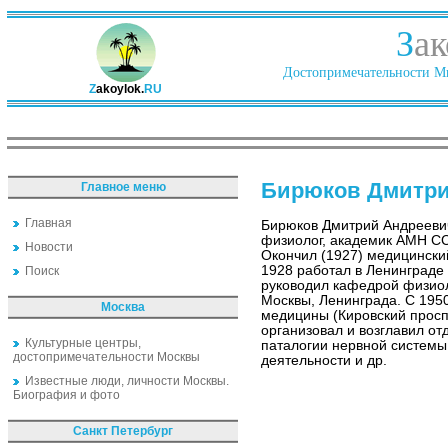
З
ак
Достопримечательности Ми
Z
akoylok.
RU
Бирюков Дмитри
Главное меню
Главная
Бирюков Дмитрий Андрееви
физиолог, академик АМН СС
Новости
Окончил (1927) медицинский
1928 работал в Ленинграде 
Поиск
руководил кафедрой физиол
Москвы, Ленинграда. С 195
Москва
медицины (Кировский проспе
организовал и возглавил о
Культурные центры,
паталогии нервной системы
достопримечательности Москвы
деятельности и др.
Известные люди, личности Москвы.
Биография и фото
Санкт Петербург