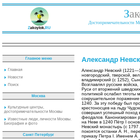
З
ак
Достопримечательности Ми
Z
akoylok.
RU
Александр Невс
Главное меню
Главная
Александр Невский (1221—1
новгородский, тверской, вел
Новости
владимирский (с 1252), Сы
Возглавлял русские войска
Поиск
Руси от вторжений шведски
политикой ослабил тяготы м
Москва
сокрушительное поражение
1240. За эту победу был пр
Культурные центры,
крестоносцев на льду Чудск
достопримечательности Москвы
совершил успешный поход 
феодалов. Канонизирован р
Известные люди, личности Москвы.
на Неве в 1240 Пётр I осно
Биография и фото
Невский монастырь (с 1797 
покоятся останки А. Н., пе
Санкт Петербург
приказу Петра I. Именем А. 