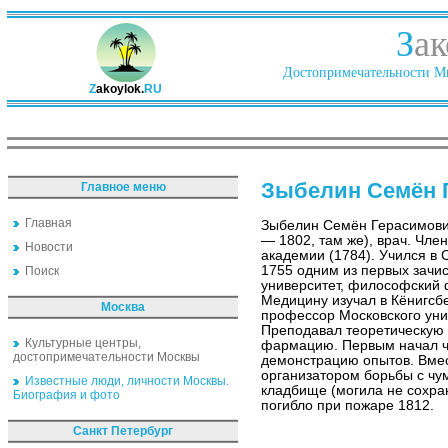
З
ак
Достопримечательности Ми
Z
akoylok.
RU
Зыбелин Семён 
Главное меню
Главная
Зыбелин Семён Герасимови
— 1802, там же), врач. Чле
Новости
академии (1784). Учился в 
1755 одним из первых зачи
Поиск
университет, философский ф
Медицину изучал в Кёнигсб
Москва
профессор Московского уни
Преподавал теоретическую 
Культурные центры,
фармацию. Первым начал чи
достопримечательности Москвы
демонстрацию опытов. Вмес
организатором борьбы с чу
Известные люди, личности Москвы.
кладбище (могила не сохра
Биография и фото
погибло при пожаре 1812.
Санкт Петербург