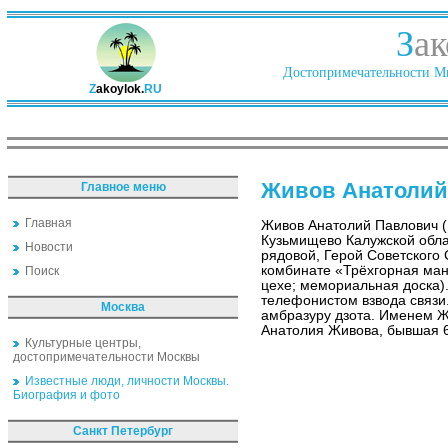
З
ак
Достопримечательности Ми
Z
akoylok.
RU
Живов Анатолий
Главное меню
Главная
Живов Анатолий Павлович (
Кузьмищево Калужской обла
Новости
рядовой, Герой Советского 
комбинате «Трёхгорная ма
Поиск
цехе; мемориальная доска).
телефонистом взвода связи.
Москва
амбразуру дзота. Именем Ж
Анатолия Живова, бывшая 6
Культурные центры,
достопримечательности Москвы
Известные люди, личности Москвы.
Биография и фото
Санкт Петербург