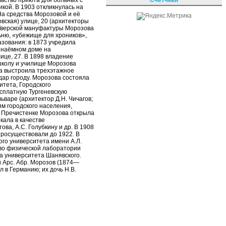
льство приюта для больных с
кой. В 1903 откликнулась на
На средства Морозовой и её
вская) улице, 20 (архитекторы
 Тверской мануфактуры Морозова
ьню, «убежище для хроников»,
азования: в 1873 учредила
 наёмном доме на
ице, 27. В 1898 владение
школу и училище Морозова
ща выстроила трехэтажное
дар городу. Морозова состояла
тета, Городского
есплатную Тургеневскую
ьваре (архитектор Д.Н. Чичагов;
ям городского населения,
а Пречистенке Морозова открыла
кала в качестве
ва, А.С. Голубкину и др. В 1908
просуществовали до 1922. В
го университета имени А.Л.
тво физической лаборатории
та университета Шанявского.
и Арс. Абр. Морозов (1874—
 в Германию; их дочь Н.В.