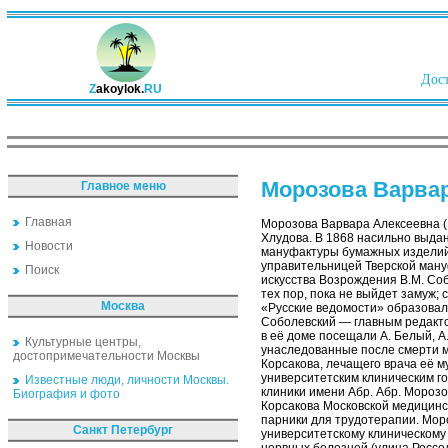
Дост
Z
akoylok.
RU
Морозова Варва
Главное меню
Главная
Морозова Варвара Алексеевна (
Хлудова. В 1868 насильно выда
Новости
мануфактуры бумажных изделий.
управительницей Тверской мануф
Поиск
искусства Возрождения В.М. Со
тех пор, пока не выйдет замуж;
Москва
«Русские ведомости» образовал
Соболевский — главным редактор
в её доме посещали А. Белый, А.
Культурные центры,
унаследованные после смерти м
достопримечательности Москвы
Корсакова, лечащего врача её м
университетским клиническим г
Известные люди, личности Москвы.
клиники имени Абр. Абр. Морозо
Биография и фото
Корсакова Московской медицинск
парники для трудотерапии. Мор
Санкт Петербург
университетскому клиническому 