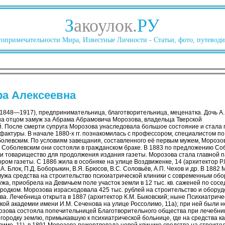
З
акоулок.
РУ
опримечательности Мира, Известные Личности - Статьи, фото, путеводи
ра Алексеевна
1848—1917), предпринимательница, благотворительница, меценатка. Дочь А.
на отцом замуж за Абрама Абрамовича Морозова, владельца Тверской
 После смерти супруга Морозова унаследовала большое состояние и стала 
актуры. В начале 1880-х гг. познакомилась с профессором, специалистом по
болевским. По условиям завещания, составленного её первым мужем, Морозо
 с Соболевским они состояли в гражданском браке. В 1883 по предложению Со
и товарищество для продолжения издания газеты. Морозова стала главной 
ом газеты. С 1886 жила в особняке на улице Воздвиженке, 14 (архитектор Р
А. Блок, П.Д. Боборыкин, В.Я. Брюсов, В.С. Соловьёв, А.П. Чехов и др. В 188
ужа средства на строительство психиатрической клиники с современным обор
ужа, приобрела на Девичьем поле участок земли в 12 тыс. кв. саженей по сос
ородком. Морозова израсходовала 425 тыс. рублей на строительство и обору
ва. Лечебница открыта в 1887 (архитектор К.М. Быковский; ныне Психиатриче
ой академии имени И.М. Сеченова на улице Россолимо, 11а); при ней были не
озова состояла попечительницей Благотворительного общества при лечебни
городку землю, примыкавшую к психиатрической больнице, где на средства к