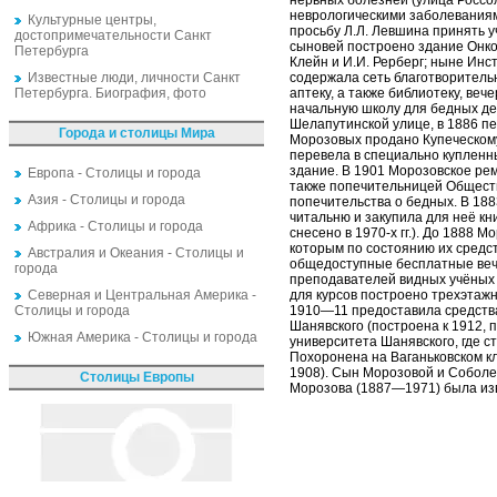
нервных болезней (улица Россол
неврологическими заболеваниям
Культурные центры,
просьбу Л.Л. Левшина принять у
достопримечательности Санкт
сыновей построено здание Онко
Петербурга
Клейн и И.И. Рерберг; ныне Ин
Известные люди, личности Санкт
содержала сеть благотворительн
Петербурга. Биография, фото
аптеку, а также библиотеку, ве
начальную школу для бедных де
Шелапутинской улице, в 1886 п
Города и столицы Мира
Морозовых продано Купеческому
перевела в специально купленны
здание. В 1901 Морозовское ре
Европа - Столицы и города
также попечительницей Общест
Азия - Столицы и города
попечительства о бедных. В 18
читальню и закупила для неё кн
Африка - Столицы и города
снесено в 1970-х гг.). До 1888 
которым по состоянию их средс
Австралия и Океания - Столицы и
общедоступные бесплатные вече
города
преподавателей видных учёных и
Северная и Центральная Америка -
для курсов построено трехэтажн
Столицы и города
1910—11 предоставила средства
Шанявского (построена к 1912, 
Южная Америка - Столицы и города
университета Шанявского, где с
Похоронена на Ваганьковском кл
1908). Сын Морозовой и Соболев
Столицы Европы
Морозова (1887—1971) была изв