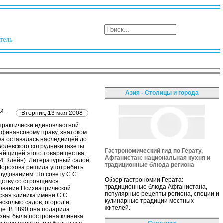
тель
Азия - Столицы и города
И.
Вторник, 13 мая 2008
практически единовластной
 финансовому праву, знатоком
ва оставалась наследницей до
болевского сотрудники газеты
Гастрономический гид по Герату,
пайщицей этого товарищества,
Афганистан: национальная кухня и
.И. Клейн). Литературный салон
традиционные блюда региона
2 Морозова решила употребить
удованием. По совету С.С.
Обзор гастрономии Герата:
едству со строящимся
традиционные блюда Афганистана,
дование Психиатрической
популярные рецепты региона, специи и
ская клиника имени С.С.
кулинарные традиции местных
сколько садов, огород и
жителей.
це. В 1890 она подарила
азны была построена клиника
Счетчики