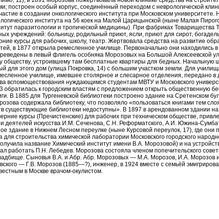
имо, 11), в 1891 Морозова пожертвовала новой клинике средства на строите
и; построен особый корпус, соединённый переходом с неврологической клини
частие в создании онкологического института при Московском университете. 
логического института на 56 коек на Малой Царицынской (ныне Малая Пирого
ститут паразитологии и тропической медицины). При фабриках Товарищества
ых учреждений: больницу, родильный приют, ясли, приют для сирот, богадел
черние курсы для рабочих, школу, театр. Жертвовала средства на развитие обр
тей, в 1877 открыла ремесленное училище. Первоначально они находились в
ереведены в левый флигель особняка Морозовых на Большой Алексеевской ул
 обществу, устроившему там бесплатные квартиры для бедных. Начальную 
й для этого дом (улица Покровка, 14) с большим участком земли. Для учили
месленное училище, имевшее столярное и слесарное отделения, передано в 
ва вспомоществования нуждающимся студентам МВТУ и Московского универси
83 обратилась к городским властям с предложением открыть общественную б
иги. В 1885 для Тургеневской библиотеки построено здание на Сретенском бул
Морозова содержала библиотеку, что позволяло «пользоваться книгами тем сло
тв существующие библиотеки недоступны». В 1897 в арендованном здании н
рние курсы (Пречистенские) для рабочих при техническом обществе, привле
 деятелей искусства И.М. Сеченова, С.Н. Реформатского, А.И. Южина-Сумбато
ое здание в Нижнем Лесном переулке (ныне Курсовой переулок, 17), где они 
 для строительства химической лаборатории Московского городского народно
получила название Химический институт имени В.А. Морозовой) и на устройс
тал работать П.Н. Лебедев. Морозова состояла членом попечительского сове
адбище. Сыновья В.А. и Абр. Абр. Морозовых — М.А. Морозов, И.А. Морозов 
ского — Г.В. Морозов (1885—?), инженер, в 1924 вместе с семьёй эмигрировал
естным в Москве врачом-окулистом.