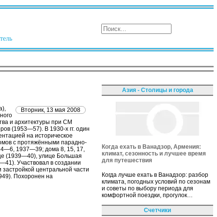
тель
Азия - Столицы и города
),
Вторник, 13 мая 2008
ного
тва и архитектуры при СМ
в (1953—57). В 1930-х гг. один
ентацией на историческое
домов с протяжёнными парадно-
Когда ехать в Ванадзор, Армения:
—6, 1937—39; дома 8, 15, 17,
климат, сезонность и лучшее время
це (1939—40), улице Большая
для путешествия
—41). Участвовал в создании
и застройкой центральной части
Когда лучше ехать в Ванадзор: разбор
949). Похоронен на
климата, погодных условий по сезонам
и советы по выбору периода для
комфортной поездки, прогулок…
Счетчики