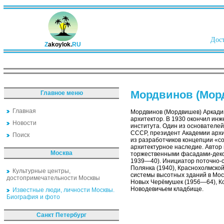
Дост
Z
akoylok.
RU
Мордвинов (Мор
Главное меню
Главная
Мордвинов (Мордвишев) Аркадий
архитектор. В 1930 окончил ин
Новости
института. Один из основателе
СССР, президент Академии архи
Поиск
из разработчиков концепции «с
архитектурное наследие. Автор
Москва
торжественными фасадами-декор
1939—40). Инициатор поточно-с
Полянка (1940), Краснохолмско
Культурные центры,
системы высотных зданий в Моск
достопримечательности Москвы
Новых Черёмушек (1956—64), Ко
Новодевичьем кладбище.
Известные люди, личности Москвы.
Биография и фото
Санкт Петербург