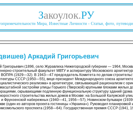
З
акоулок.
РУ
опримечательности Мира, Известные Личности - Статьи, фото, путеводи
двишев) Аркадий Григорьевич
 Григорьевич (1896, село Журавлиха Нижегородской губернии — 1964, Москва
женерно-строительный факультет МВТУ и аспирантуру Московского архитектур
й ВОПРА (1929—32). В 1943—47 председатель Комитета по делам строительс
тектуры СССР (1950—55), вице-президент Международного союза архитекторо
оциалистического реализма» в архитектуре, связывающей рационализм с ори
 масштабной застройки улицы Горького (Тверской) крупными блоками жилых 
ациями, скрывающими подлинную функциональную структуру зданий (дома 4
коростного строительства жилых домов в Москве: на Большой Калужской ули
й и Фрунзенской набережных (1940—41, 1956—57), Новинском бульваре (1939
ве (один из авторов проекта гостиницы «Украина»). Руководил планировкой 
мсомольского проспекта (1958—64). Государственная премия СССР (1941, 1