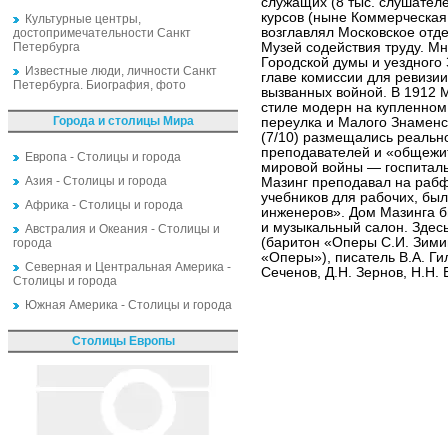
служащих (8 тыс. слушател
курсов (ныне Коммерческая
Культурные центры,
возглавлял Московское отд
достопримечательности Санкт
Петербурга
Музей содействия труду. М
Городской думы и уездного
Известные люди, личности Санкт
главе комиссии для ревизии
Петербурга. Биография, фото
вызванных войной. В 1912 
стиле модерн на купленном 
Города и столицы Мира
переулка и Малого Знаменс
(7/10) размещались реальн
преподавателей и «общежит
Европа - Столицы и города
мировой войны — госпиталь
Азия - Столицы и города
Мазинг преподавал на рабф
учебников для рабочих, бы
Африка - Столицы и города
инженеров». Дом Мазинга б
и музыкальный салон. Здесь
Австралия и Океания - Столицы и
(баритон «Оперы С.И. Зими
города
«Оперы»), писатель В.А. Ги
Северная и Центральная Америка -
Сеченов, Д.Н. Зернов, Н.Н. 
Столицы и города
Южная Америка - Столицы и города
Столицы Европы