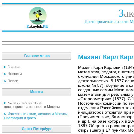
З
ак
Достопримечательности Ми
Z
akoylok.
RU
Мазинг Карл Кар
Главное меню
Главная
Мазинг Карл Карлович (184
математик, педагог, инжене
Новости
окончания Московского унив
деятельностью. В 1877 осн
Поиск
школа № 57), обучение в к
созданных самим Мазингом 
Москва
математики для реальных у
«Стереометрия» (1877). С 
Культурные центры,
Постоянной комиссии по те
достопримечательности Москвы
отделения Российского техн
инициаторов открытия при 
Известные люди, личности Москвы.
(Пречистенские, Замосквор
Биография и фото
и др.), на базе которых в 20
1897 Общества распростра
Санкт Петербург
открывшего в 17 пунктах Мо