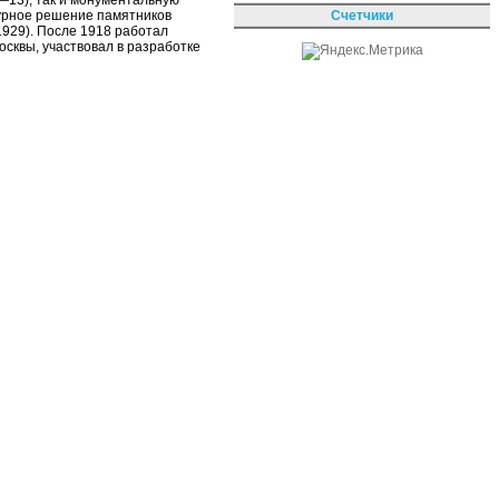
—13), так и монументальную
Счетчики
турное решение памятников
1929). После 1918 работал
сквы, участвовал в разработке