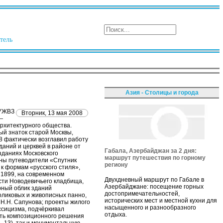
тель
Азия - Столицы и города
МУЖВЗ
Вторник, 13 мая 2008
—
рхитектурного общества.
ый знаток старой Москвы,
8 фактически возглавил работу
даний и церквей в районе от
Габала, Азербайджан за 2 дня:
зданиях Московского
маршрут путешествия по горному
аны путеводители «Спутник
региону
 к формам «русского стиля»,
 1899, на современном
Двухдневный маршрут по Габале в
асти Новодевичьего кладбища,
Азербайджане: посещение горных
урный облик зданий
достопримечательностей,
оликовых и живописных панно,
исторических мест и местной кухни для
 Н.Н. Сапунова; проекты жилого
насыщенного и разнообразного
ассицизма, подчёркивал
отдыха.
сть композиционного решения