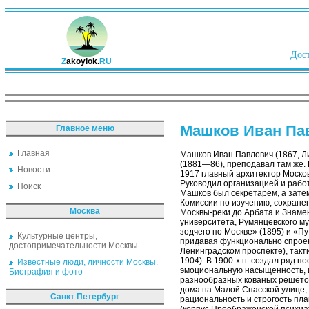
Дост
Z
akoylok.
RU
Машков Иван Па
Главное меню
Главная
Машков Иван Павлович (1867, Ли
(1881—86), преподавал там же. 
Новости
1917 главный архитектор Моско
Руководил организацией и рабо
Поиск
Машков был секретарём, а зате
Комиссии по изучению, сохранен
Москва
Москвы-реки до Арбата и Знамен
университета, Румянцевского м
зодчего по Москве» (1895) и «П
Культурные центры,
придавая функционально спроек
достопримечательности Москвы
Ленинградском проспекте), такт
1904). В 1900-х гг. создал ряд 
Известные люди, личности Москвы.
эмоциональную насыщенность, и
Биография и фото
разнообразных кованых решёток 
дома на Малой Спасской улице, 
Санкт Петербург
рациональность и строгость пл