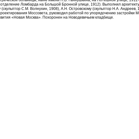
трической больницы, ныне имени П.Б. Ганнушкина, на Потешной улице, 1912
 отделение Ломбарда на Большой Бронной улице, 1912). Выполнил архитек
(скульптор С.М. Волнухин, 1908), А.Н. Островскому (скульптор Н.А. Андреев, 
роектирования Моссовета, руководил работой по упорядочению застройки Мо
звития «Новая Москва». Похоронен на Новодевичьем кладбище.