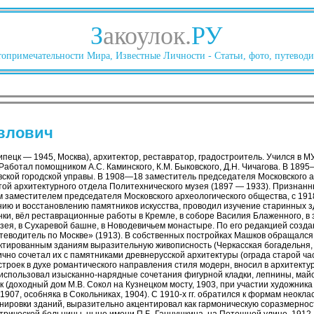
З
акоулок.
РУ
опримечательности Мира, Известные Личности - Статьи, фото, путеводи
влович
пецк — 1945, Москва), архитектор, реставратор, градостроитель. Учился в 
Работал помощником А.С. Каминского, К.М. Быковского, Д.Н. Чичагова. В 1895
вской городской управы. В 1908—18 заместитель председателя Московского а
той архитектурного отдела Политехнического музея (1897 — 1933). Признанн
м заместителем председателя Московского археологического общества, с 191
ию и восстановлению памятников искусства, проводил изучение старинных з
ки, вёл реставрационные работы в Кремле, в соборе Василия Блаженного, в 
узея, в Сухаревой башне, в Новодевичьем монастыре. По его редакцией созд
утеводитель по Москве» (1913). В собственных постройках Машков обращался
тированным зданиям выразительную живописность (Черкасская богадельня,
ично сочетал их с памятниками древнерусской архитектуры (ограда старой ч
построек в духе романтического направления стиля модерн, вносил в архитект
спользовал изысканно-нарядные сочетания фигурной кладки, лепнины, май
(доходный дом М.В. Сокол на Кузнецком мосту, 1903, при участии художника
1907, особняка в Сокольниках, 1904). С 1910-х гг. обратился к формам неокл
анировки зданий, выразительно акцентировал как гармоническую соразмерно