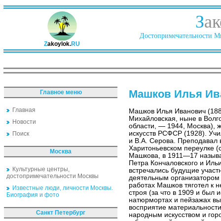
З
ак
Достопримечательности Ми
Z
akoylok.
RU
Машков Илья Ив
Главное меню
Главная
Машков Илья Иванович (188
Михайловская, ныне в Волг
Новости
области, — 1944, Москва), 
искусств РСФСР (1928). Уч
Поиск
и В.А. Серова. Преподавал 
Харитоньевском переулке (с
Москва
Машкова, в 1911—17 называ
Петра Кончаловского и Ильи
Культурные центры,
встречались будущие участ
достопримечательности Москвы
деятельным организатором 
работах Машков тяготел к н
Известные люди, личности Москвы.
строя (за что в 1909 и был
Биография и фото
натюрмортах и пейзажах вы
восприятие материальности
Санкт Петербург
народным искусством и гор