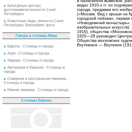
и балаганной вывеской, рас
видах 1910-х гг. он подчёр
Культурные центры,
города, придавая его изоб
достопримечательности Санкт
Петербурга
(«Москва. Вид с крыши на К
городской пейзаж», первая 
Известные люди, личности Санкт
«Новодевичий монастырь», 
Петербурга. Биография, фото
изобразительных искусств).
1916), общества «Московски
Города и столицы Мира
1925—28 руководил Централ
Общества московских худо
Вхутемасе — Вхутеине (19
Европа - Столицы и города
Азия - Столицы и города
Африка - Столицы и города
Австралия и Океания - Столицы и
города
Северная и Центральная Америка -
Столицы и города
Южная Америка - Столицы и города
Столицы Европы