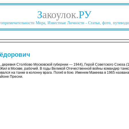
З
акоулок.
РУ
опримечательности Мира, Известные Личности - Статьи, фото, путеводи
Фёдорович
 деревня Столбово Московской губернии — 1944), Герой Советского Союза (
. Жил в Москве, рабочий. В годы Великой Отечественной войны командир танк
рвался на танке в колонну врага. Погиб в бою. Именем Макеева в 1965 назван
айоне Пресни.