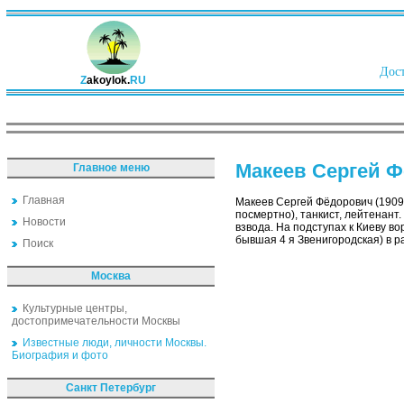
Дост
Z
akoylok.
RU
Макеев Сергей 
Главное меню
Главная
Макеев Сергей Фёдорович (1909,
посмертно), танкист, лейтенант
Новости
взвода. На подступах к Киеву во
бывшая 4 я Звенигородская) в р
Поиск
Москва
Культурные центры,
достопримечательности Москвы
Известные люди, личности Москвы.
Биография и фото
Санкт Петербург