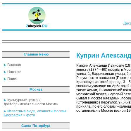
Дост
Z
akoylok.
RU
Куприн Алексан
Главное меню
Главная
Куприн Александр Иванович (187
юность (1874—90) провёл в Моск
Новости
улица, 1; Баррикадная улица, 2
Разумовском пансионе (Гороховс
Поиск
Краснокурсантский проезд, 3—5
военном училище на Арбатской 
Москва
также Химки, Николаевский вокз
московской газете «Русский са
бывал в Москве наездами, посе
Культурные центры,
(Столешников переулок, 9). Жизн
достопримечательности Москвы
приняла, по его словам, «калей
остановился в Москве весной 19
Известные люди, личности Москвы.
Биография и фото
Санкт Петербург