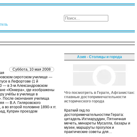
тель
Азия - Столицы и города
Суббота, 10 мая 2008
кая
дровском сиротском училище —
пусе в Лефортове (1 й
0 — в 3-м Александровском
мане «Юнкера», где изображены
Что посмотреть в Герате, Афганистан:
ору учёбы в училище в
главные достопримечательности
». После окончания училища
исторического города
яя — В.А. Гиляровского
а во второй половине 1890-х гг.
Краткий гид по
рад, Куприн проездом
достопримечательностям Герата:
цитадель Ихтиаруддин, Пятничная
мечеть, минареты Мусалла, базары и
музеи, маршруты прогулок и
практические советы для…