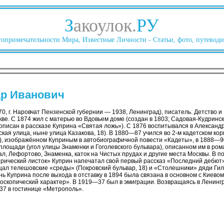
З
акоулок.
РУ
опримечательности Мира, Известные Личности - Статьи, фото, путеводи
др Иванович
0, г. Наровчат Пензенской губернии — 1938, Ленинград), писатель. Детство и
ве. С 1874 жил с матерью во Вдовьем доме (создан в 1803; Садовая-Кудринс
; описан в рассказе Куприна «Святая ложь»). С 1876 воспитывался в Алексан
кая улица, ныне улица Казакова, 18). В 1880—87 учился во 2-м кадетском кор
), изображённом Куприным в автобиографичной повести «Кадеты», в 1888—9
площади (угол улицы Знаменки и Гоголевского бульвара), описанном им в ро
ал, Лефортово, Знаменка, каток на Чистых прудах и другие места Москвы. В п
тирический листок» Куприн напечатал свой первый рассказ «Последний дебют
щал телешовские «среды» (Покровский бульвар, 18) и «Столешники» дяди Гил
ь Куприна после выхода в отставку в 1894 была связана в основном с Киевом, 
доскопический характер». В 1919—37 был в эмиграции. Возвращаясь в Ленинг
37 в гостинице «Метрополь».