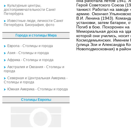
она работала летом 1941. 
Герой Советского Союза (19
Культурные центры,
танкист. Работал на заводе
достопримечательности Санкт
Петербурга
армию. Окончил Ульяновско
В.И. Ленина (1943). Коман
Известные люди, личности Санкт
установки, затем батареи, 
Петербурга. Биография, фото
Погиб в бою. Похоронен на
Мемориальная доска на зд
Города и столицы Мира
которой они учились, носит
Космодемьянских. Именем 
(улица Зои и Александра К
Европа - Столицы и города
Новоподмосковная) в район
Азия - Столицы и города
Африка - Столицы и города
Австралия и Океания - Столицы и
города
Северная и Центральная Америка -
Столицы и города
Южная Америка - Столицы и города
Столицы Европы