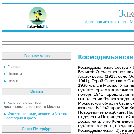
З
ак
Достопримечательности Ми
Z
akoylok.
RU
Космодемьянски
Главное меню
Главная
Космодемьянские сестра и б
Великой Отечественной вой
Новости
Анатольевна (1923, село О
1941), Герой Советского Со
Поиск
1930 жила в Москве. Учениц
путёвке горкома комсомола 
Москва
ноября 1941 перешла лини
выполнении боевого задани
Культурные центры,
Московской области была с
достопримечательности Москвы
казнена. В 1942 прах Зои 
Новодевичье кладбище. На 
Известные люди, личности Москвы.
от деревни Петрищево, ей 
Биография и фото
доски: на д. 5 по Колпачном
путёвка на фронт; на здан
Санкт Петербург
Космодемьянских, 3); на за