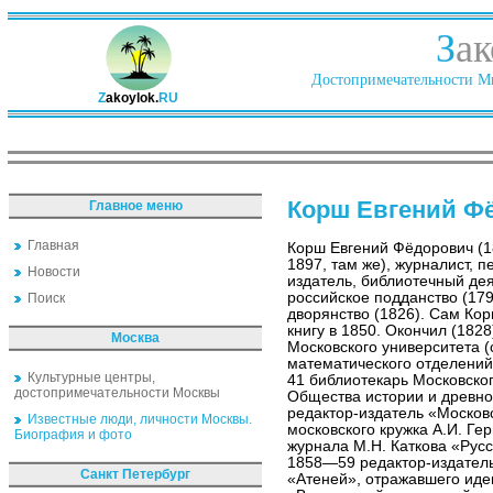
З
ак
Достопримечательности Ми
Z
akoylok.
RU
Корш Евгений Ф
Главное меню
Главная
Корш Евгений Фёдорович (1
1897, там же), журналист, п
Новости
издатель, библиотечный де
российское подданство (179
Поиск
дворянство (1826). Сам Ко
книгу в 1850. Окончил (182
Москва
Московского университета (
математического отделений
Культурные центры,
41 библиотекарь Московско
достопримечательности Москвы
Общества истории и древно
редактор-издатель «Московск
Известные люди, личности Москвы.
московского кружка А.И. Ге
Биография и фото
журнала М.Н. Каткова «Русс
1858—59 редактор-издатель
Санкт Петербург
«Атеней», отражавшего иде