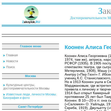
З
ак
Достопримечательности Ми
Z
akoylok.
RU
Коонен Алиса Ге
Главное меню
Главная
Коонен Алиса Георгиевна (
1974, там же), актриса, нар
Новости
РСФСР (1935). В 1905 посту
спектаклях театра, где сыг
Поиск
Метерлинка, 1908), Машу («
Анитру («Пер Гюнт» Г. Ибсе
Москва
учениц К.С. Станиславского
Но в 1913 Коонен ушла в Св
Культурные центры,
Марджановым, где встретил
достопримечательности Москвы
привела к личному и творче
1914 был открыт Камерный 
Известные люди, личности Москвы.
протяжении 25 лет был Таир
Биография и фото
Коонен. В 10—20-х гг. она 
(«Саломея» О. Уайльда, 19
Санкт Петербург
Скриба, 1919), Джульетту (