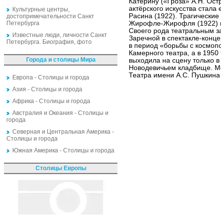
Катерину («Гроза» А.Н. Ос
актёрского искусства стала
Культурные центры,
Расина (1922). Трагически
достопримечательности Санкт
Петербурга
Жирофле-Жирофля (1922) в 
Своего рода театральным 
Известные люди, личности Санкт
Заречной в спектакле-конце
Петербурга. Биография, фото
в период «борьбы с космоп
Камерного театра, а в 1950 
Города и столицы Мира
выходила на сцену только в
Новодевичьем кладбище. М
Театра имени А.С. Пушкина
Европа - Столицы и города
Азия - Столицы и города
Африка - Столицы и города
Австралия и Океания - Столицы и
города
Северная и Центральная Америка -
Столицы и города
Южная Америка - Столицы и города
Столицы Европы