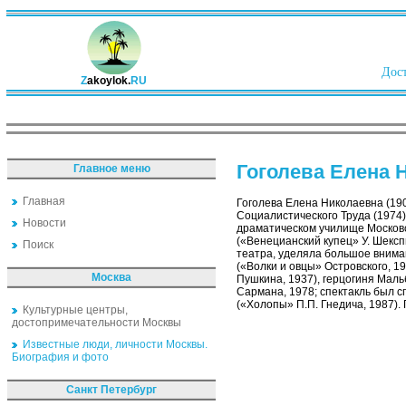
Дост
Z
akoylok.
RU
Гоголева Елена 
Главное меню
Главная
Гоголева Елена Николаевна (190
Социалистического Труда (1974
Новости
драматическом училище Московс
(«Венецианский купец» У. Шексп
Поиск
театра, уделяла большое вниман
(«Волки и овцы» Островского, 1
Москва
Пушкина, 1937), герцогиня Маль
Сармана, 1978; спектакль был 
(«Холопы» П.П. Гнедича, 1987).
Культурные центры,
достопримечательности Москвы
Известные люди, личности Москвы.
Биография и фото
Санкт Петербург