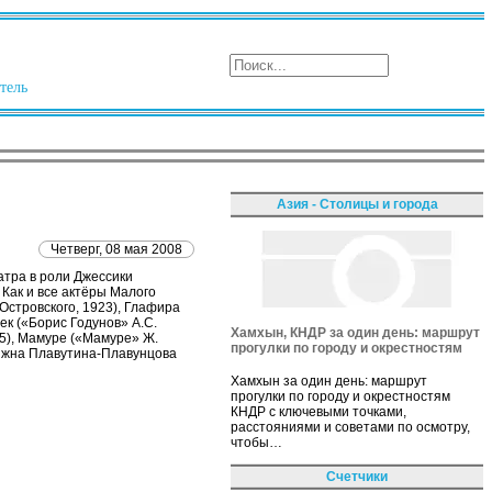
тель
Азия - Столицы и города
Четверг, 08 мая 2008
атра в роли Джессики
 Как и все актёры Малого
Островского, 1923), Глафира
ек («Борис Годунов» А.С.
Хамхын, КНДР за один день: маршрут
55), Мамуре («Мамуре» Ж.
прогулки по городу и окрестностям
няжна Плавутина-Плавунцова
Хамхын за один день: маршрут
прогулки по городу и окрестностям
КНДР с ключевыми точками,
расстояниями и советами по осмотру,
чтобы…
Счетчики