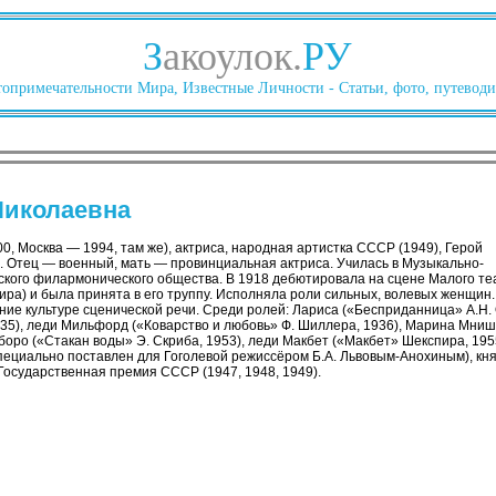
З
акоулок.
РУ
опримечательности Мира, Известные Личности - Статьи, фото, путеводи
Николаевна
0, Москва — 1994, там же), актриса, народная артистка СССР (1949), Герой
). Отец — военный, мать — провинциальная актриса. Училась в Музыкально-
кого филармонического общества. В 1918 дебютировала на сцене Малого те
ира) и была принята в его труппу. Исполняла роли сильных, волевых женщин.
ие культуре сценической речи. Среди ролей: Лариса («Бесприданница» А.Н. 
935), леди Мильфорд («Коварство и любовь» Ф. Шиллера, 1936), Марина Мниш
боро («Стакан воды» Э. Скриба, 1953), леди Макбет («Макбет» Шекспира, 19
специально поставлен для Гоголевой режиссёром Б.А. Львовым-Анохиным), к
 Государственная премия СССР (1947, 1948, 1949).