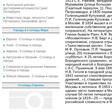
1823 С.Е. Раичем, заседани
Муравьёва (улица Большая 
Культурные центры,
(Газетный переулок, 1). По
достопримечательности Санкт
Петербурга
Петрозаводск, в 1830 перев
Голенищевой-Кутузовой, до
Известные люди, личности Санкт
П.И. Голенищева-Кутузова.
Петербурга. Биография, фото
в Москве. В 1834 вышел в от
маленьком собственном дом
Города и столицы Мира
сохранился). На литератур
Глинки бывали Раич, А.Ф. В
«Москвитянин» Н.В. Берг и 
Европа - Столицы и города
спиритизмом, слушали отры
Азия - Столицы и города
«Таинственная капля». Гли
М.Ф. Орловым, П.Я. Чаадае
Африка - Столицы и города
улица, 20) познакомился с 
«субботы». К 25 летию Бор
Австралия и Океания - Столицы и
Бородинского сражения», к
города
народной книгой о Бородин
Северная и Центральная Америка -
с А.С. Пушкиным. 9 мая 18
Столицы и города
Н.В. Гоголя в городской ус
1841 написал стихотворени
Южная Америка - Столицы и города
древний...»), ставшее про
Участвовал в торжествах п
Столицы Европы
Москвы в летописи. В 1853 
однако часто приезжал в Мо
случаю 50-летия литератур
членом (в 1819—25 — пред
российской словесности и М