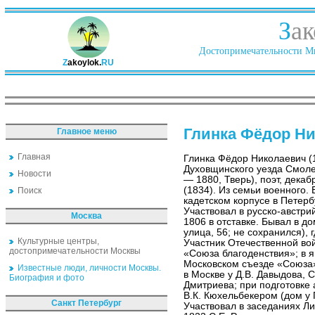
З
ак
Достопримечательности Ми
Z
akoylok.
RU
Глинка Фёдор Н
Главное меню
Главная
Глинка Фёдор Николаевич (
Духовщинского уезда Смоле
Новости
— 1880, Тверь), поэт, декаб
(1834). Из семьи военного. 
Поиск
кадетском корпусе в Петерб
Участвовал в русско-австр
Москва
1806 в отставке. Бывал в д
улица, 56; не сохранился), 
Культурные центры,
Участник Отечественной во
достопримечательности Москвы
«Союза благоденствия»; в 
Московском съезде «Союза»
Известные люди, личности Москвы.
в Москве у Д.В. Давыдова, С
Биография и фото
Дмитриева; при подготовке
В.К. Кюхельбекером (дом у 
Санкт Петербург
Участвовал в заседаниях Ли