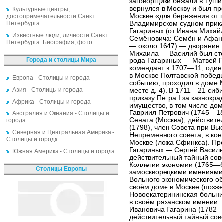
заговорщики бежали в Туши
вернулся в Москву и был п
Культурные центры,
Москве «для бережения от 
достопримечательности Санкт
Петербурга
Владимирском судном прик
Гагариных (от Ивана Михай
Известные люди, личности Санкт
Семёновича: Семён и Афан
Петербурга. Биография, фото
— около 1647) — дворянин 
Михаила — Василий был ст
Города и столицы Мира
рода Гагариных — Матвей П
комендант в 1707—11, один
в Москве Полтавской побед
Европа - Столицы и города
событию, проходил в доме 
Азия - Столицы и города
месте д. 4). В 1711—21 сиб
приказу Петра I за казнокр
Африка - Столицы и города
имущество, в том числе до
Гавриил Петрович (1745—18
Австралия и Океания - Столицы и
Сената (Москва), действите
города
(1798), член Совета при Вы
Северная и Центральная Америка -
Непременного совета, в конц
Столицы и города
Москве (ложа Сфинкса). Пр
Гагариных — Сергей Василь
Южная Америка - Столицы и города
действительный тайный сове
Коллегии экономии (1765—6
Столицы Европы
замоскворецкими имениями 
Вольного экономического о
своём доме в Москве (позж
Новоекатерининская больни
в своём рязанском имении. 
Ивановича Гагарина (1782—
действительный тайный сове