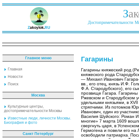
З
ак
Достопримечательности Ми
Z
akoylok.
RU
Гагарины
Главное меню
Главная
Гагарины княжеский род (Рю
княжеского рода Стародубс
Новости
— Михаил Иванович Гагара-
вв., его отец, князь И.Ф. Г
Поиск
Ф.А. Стародубского), его с
прозвище Гагара. Гагарины
Москва
Ржевском и Стародубском уе
удельными князьями, в XVII
Культурные центры,
стряпчими. Из потомков Юр
достопримечательности Москвы
Иванович, один из участни
Василия Шуйского: Роман И
Известные люди, личности Москвы.
многие» 7 марта 1609 вошли
Биография и фото
свергнуть царя, в Успенско
Гермогена и повели его на 
Санкт Петербург
освободили патриарха. Пос