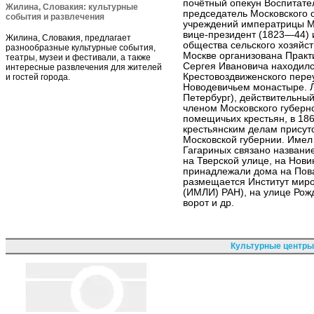
почётный опекун Воспитате
Жилина, Словакия: культурные
председатель Московского 
события и развлечения
учреждений императрицы Ма
вице-президент (1823—44) 
Жилина, Словакия, предлагает
общества сельского хозяйст
разнообразные культурные события,
Москве организована Практ
театры, музеи и фестивали, а также
Сергея Ивановича находилс
интересные развлечения для жителей
Крестовоздвиженского переу
и гостей города.
Новодевичьем монастыре. Л
Петербург), действительный 
членом Московского губерн
помещичьих крестьян, в 186
крестьянским делам присутс
Московской губернии. Имел
Гагариных связано названи
на Тверской улице, на Нов
принадлежали дома на Повар
размещается Институт миро
(ИМЛИ) РАН), на улице Рожд
ворот и др.
Культурные центры