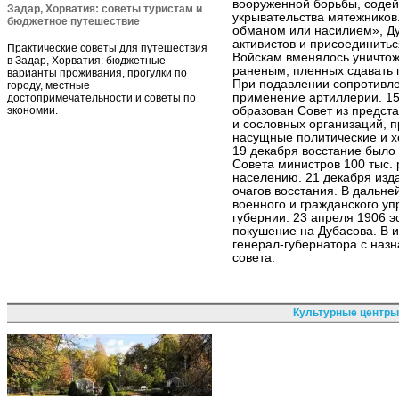
вооруженной борьбы, содей
Задар, Хорватия: советы туристам и
укрывательства мятежников
бюджетное путешествие
обманом или насилием», Ду
активистов и присоединитьс
Практические советы для путешествия
Войскам вменялось уничтож
в Задар, Хорватия: бюджетные
раненым, пленных сдавать 
варианты проживания, прогулки по
При подавлении сопротивле
городу, местные
применение артиллерии. 15
достопримечательности и советы по
экономии.
образован Совет из предст
и сословных организаций, 
насущные политические и х
19 декабря восстание было 
Совета министров 100 тыс.
населению. 21 декабря изд
очагов восстания. В дальн
военного и гражданского у
губернии. 23 апреля 1906 
покушение на Дубасова. В и
генерал-губернатора с наз
совета.
Культурные центры