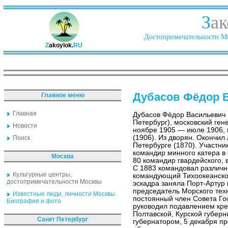
З
ак
Достопримечательности Ми
Z
akoylok.
RU
Дубасов Фёдор 
Главное меню
Главная
Дубасов Фёдор Васильевич 
Петербург), московский ген
Новости
ноябре 1905 — июле 1906, 
(1906). Из дворян. Окончил
Поиск
Петербурге (1870). Участни
командир минного катера в
Москва
80 командир гвардейского, 
С 1883 командовал различ
Культурные центры,
командующий Тихоокеанской
достопримечательности Москвы
эскадра заняла Порт-Артур
председатель Морского тех
Известные люди, личности Москвы.
постоянный член Совета Го
Биография и фото
руководил подавлением кре
Полтавской, Курской губерн
Санкт Петербург
губернатором, 5 декабря п