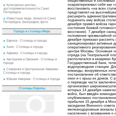
общественных и сословных 
охарактеризовал себя как 
Культурные центры,
восстановить «на всех ступ
достопримечательности Санкт
Петербурга
представлял на высочайшее
расширить административн
Известные люди, личности Санкт
подчинить ему войска столич
Петербурга. Биография, фото
декабря привёл войска гар
состояние боевой готовност
Города и столицы Мира
восстание). 7 декабря сан
положении чрезвычайной ох
декабря приказал рассеять 
Европа - Столицы и города
санкционировал активные д
Азия - Столицы и города
оперативного реагирования
центре Москвы. Основная ч
Африка - Столицы и города
отряда (на Театральной пл
располагался в казармах Кр
Австралия и Океания - Столицы и
Государственный банк, теле
города
водопроводная станции. Д
Северная и Центральная Америка -
команды, вооруженных ночн
Столицы и города
постановление об ответств
окон и с крыш их домов. С 
Южная Америка - Столицы и города
о переводе части заключённ
организовал широкомасштаб
Столицы Европы
которых 14 декабря намети
войск, был введён комендант
опубликовано постановлени
прибытия 15 декабря в Мос
заседании Военного совета 
железнодорожные вокзалы (
населению с воззванием о