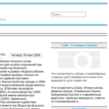
тель
Азия - Столицы и города
91),
Четверг, 08 мая 2008
у
ейского Конного полка.
оял для особых поручений при
нтмейстер Военного
рукове в рамках общероссийских
Что посмотреть в Баку, Азербайджан:
ь первые выборы гласных по
главные достопримечательности и
ее административно-
маршруты для туристов
благоустройству города: в 1868
его водоснабжения продолжалось
Что посмотреть в Баку: Ичери-шехер,
сы. В Москве проходили
Девичья башня, Пламенные башни,
82), по конезаводству (1866,
набережная Каспия и современные
 музей имени императора
кварталы. Удобные маршруты, советы
 (1880). Завершено
по планированию и…
 При активном содействии
20 комитетов Общества Красного
Счетчики