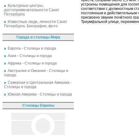
Креста, собраны около 1,5 млн.
устроены помещения для госпит
Культурные центры,
соответствии с должностным ст
достопримечательности Санкт
постоянным и действительным ч
Петербурга
присвоено звание почётного гр
Известные люди, личности Санкт
Триумфальной улице, переименов
Петербурга. Биография, фото
Города и столицы Мира
Европа - Столицы и города
Азия - Столицы и города
Африка - Столицы и города
Австралия и Океания - Столицы и
города
Северная и Центральная Америка -
Столицы и города
Южная Америка - Столицы и города
Столицы Европы