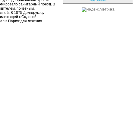
я судов Добровольного флота,
рмировало санитарный поезд. В
овителем, почётным,
ичей. В 1875 Долгорукову
рилежащей к Садовой-
хал в Париж для лечения.