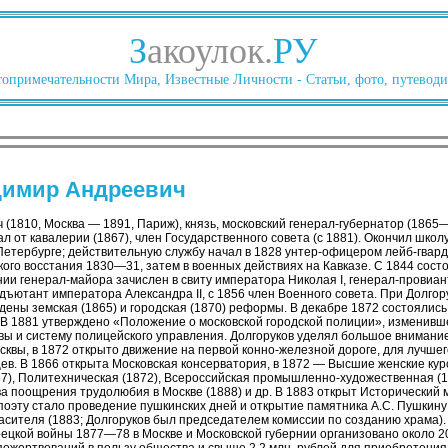
З
акоулок.
РУ
опримечательности Мира, Известные Личности - Статьи, фото, путеводи
димир Андреевич
(1810, Москва — 1891, Париж), князь, московский генерал-губернатор (1865—
л от кавалерии (1867), член Государственного совета (с 1881). Окончил школ
етербурге; действительную службу начал в 1828 унтер-офицером лейб-гвард
ого восстания 1830—31, затем в военных действиях на Кавказе. С 1844 сост
нии генерал-майора зачислен в свиту императора Николая I, генерал-провиа
дъютант императора Александра II, с 1856 член Военного совета. При Долго
дены земская (1865) и городская (1870) реформы. В декабре 1872 состоялис
В 1881 утверждено «Положение о московской городской полиции», изменивш
ы и систему полицейского управления. Долгоруков уделял большое внимание 
сквы, в 1872 открыто движение на первой конно-железной дороге, для лучш
ев. В 1866 открыта Московская консерватория, в 1872 — Высшие женские кур
7), Политехническая (1872), Всероссийская промышленно-художественная (18
ва поощрения трудолюбия в Москве (1888) и др. В 1883 открыт Исторический
 поэту стало проведение пушкинских дней и открытие памятника А.С. Пушкину
асителя (1883; Долгоруков был председателем комиссии по созданию храма).
урецкой войны 1877—78 в Москве и Московской губернии организовано около 