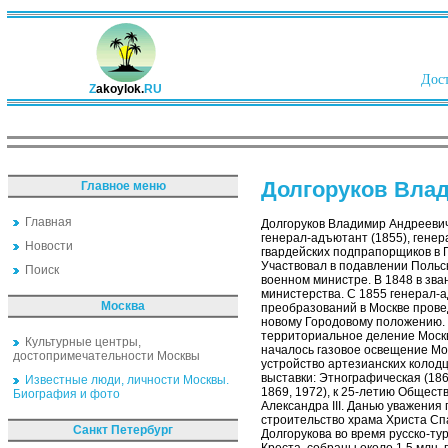
Дост
Z
akoylok.
RU
Долгоруков Вла
Главное меню
Главная
Долгоруков Владимир Андреевич 
генерал-адъютант (1855), генера
Новости
гвардейских подпрапорщиков в П
Участвовал в подавлении Польск
Поиск
военном министре. В 1848 в зва
министерства. С 1855 генерал-а
Москва
преобразований в Москве прове
новому Городовому положению. 
территориальное деление Москв
Культурные центры,
началось газовое освещение Мо
достопримечательности Москвы
устройство артезианских колодц
выставки: Этнографическая (186
Известные люди, личности Москвы.
1869, 1972), к 25-летию Общест
Биография и фото
Александра III. Данью уважения
строительство храма Христа Сп
Санкт Петербург
Долгорукова во время русско-т