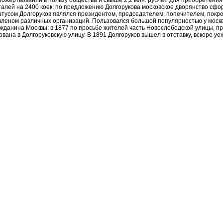
 пожертвований в пользу общества и свыше 2,2 млн. рублей для приобретени
алей на 2400 коек; по предложению Долгорукова московское дворянство сфо
атусом Долгоруков являлся президентом, председателем, попечителем, покр
леном различных организаций. Пользовался большой популярностью у москв
ажданина Москвы; в 1877 по просьбе жителей часть Новослободской улицы, п
ана в Долгоруковскую улицу. В 1891 Долгоруков вышел в отставку, вскоре уе