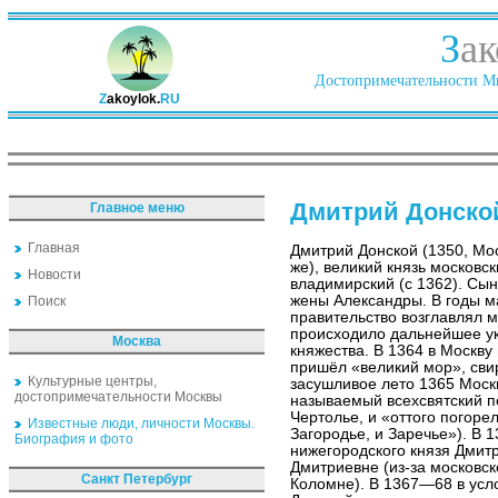
З
ак
Достопримечательности Ми
Z
akoylok.
RU
Дмитрий Донско
Главное меню
Главная
Дмитрий Донской (1350, Мо
же), великий князь московск
Новости
владимирский (с 1362). Сын 
жены Александры. В годы м
Поиск
правительство возглавлял 
происходило дальнейшее у
Москва
княжества. В 1364 в Москву
пришёл «великий мор», свир
Культурные центры,
засушливое лето 1365 Москв
достопримечательности Москвы
называемый всехсвятский по
Чертолье, и «оттого погорел
Известные люди, личности Москвы.
Загородье, и Заречье»). В 
Биография и фото
нижегородского князя Дмит
Дмитриевне (из-за московс
Санкт Петербург
Коломне). В 1367—68 в усл