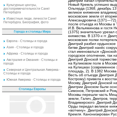
Дмитрий начал строительст
Новый Кремль успешно выде
Культурные центры,
Ольгерда (1368, декабрь 13
достопримечательности Санкт
Петербурга
великое княжение владими
московские земли от вторже
Известные люди, личности Санкт
Александровича (1371—72).
Петербурга. Биография, фото
после отъезда из Москвы в 
И.В. Вельяминова и гостя 
Города и столицы Мира
(1375) значительно урезал 
княжества. В 1370-х гг. Дм
московские полки потерпели
Европа - Столицы и города
Дмитрий разбил ордынское в
Азия - Столицы и города
битве Дмитрий нанёс сокру
стал именоваться «Донской»
Африка - Столицы и города
городское ополчение, так н
Дмитрий Донской торжествен
Австралия и Океания - Столицы и
на Куликовом поле в Москве
города
на Кулишках (современное 
Северная и Центральная Америка -
площадь, 2). В 1382 Москв
Столицы и города
Весть об отъезде Дмитрия 
Кострому) привела к восста
Южная Америка - Столицы и города
Москву, Дмитрий Донской н
Дмитрии Донском были осно
Столицы Европы
Симонов, Петровский и Рож
Москвы перешли часть Мещ
земли, Галич, Дмитров, тер
Владимирского. Дмитрий До
Орды передал великое княж
«вотчину». Дмитрий Донско
Кремля. Канонизирован Рус