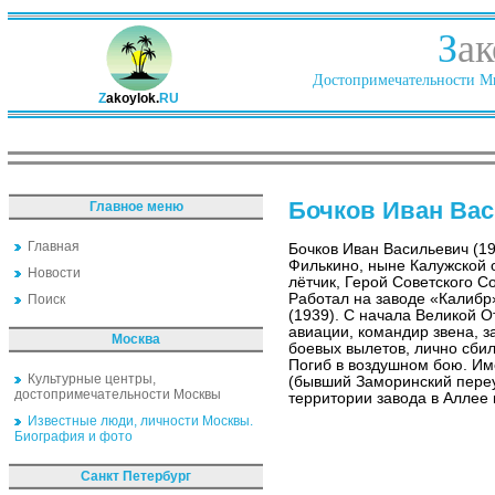
З
ак
Достопримечательности Ми
Z
akoylok.
RU
Бочков Иван Ва
Главное меню
Главная
Бочков Иван Васильевич (1
Филькино, ныне Калужской 
Новости
лётчик, Герой Советского С
Работал на заводе «Калибр
Поиск
(1939). С начала Великой 
авиации, командир звена, з
Москва
боевых вылетов, лично сбил
Погиб в воздушном бою. Им
Культурные центры,
(бывший Заморинский переу
достопримечательности Москвы
территории завода в Аллее 
Известные люди, личности Москвы.
Биография и фото
Санкт Петербург