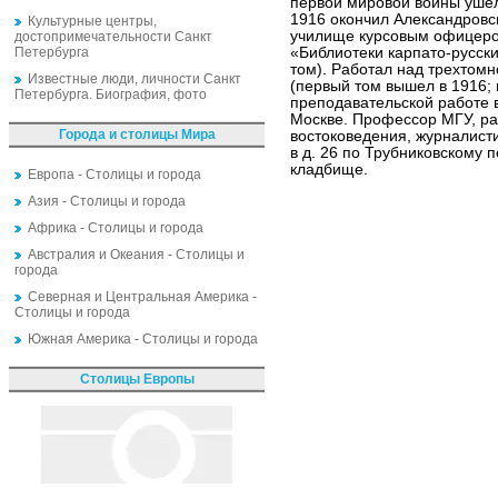
первой мировой войны ушёл
1916 окончил Александровс
Культурные центры,
училище курсовым офицеро
достопримечательности Санкт
Петербурга
«Библиотеки карпато-русск
том). Работал над трехтомн
Известные люди, личности Санкт
(первый том вышел в 1916;
Петербурга. Биография, фото
преподавательской работе 
Москве. Профессор МГУ, ра
Города и столицы Мира
востоковедения, журналист
в д. 26 по Трубниковскому 
кладбище.
Европа - Столицы и города
Азия - Столицы и города
Африка - Столицы и города
Австралия и Океания - Столицы и
города
Северная и Центральная Америка -
Столицы и города
Южная Америка - Столицы и города
Столицы Европы