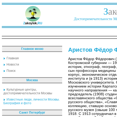
З
ак
Достопримечательности Ми
Z
akoylok.
RU
Аристов Фёдор 
Главное меню
Главная
Аристов Фёдор Фёдорович (
Костромской губернии — 19
Новости
историк, этнограф, географ
сын профессора медицины Ф
Поиск
корпус, экономическое отд
института и (в 1913) истор
Москва
Московского университета. 
изучением истории Карпатск
Культурные центры,
научного направления — ка
достопримечательности Москвы
председатель (1908) студе
всеславянского общества «С
Известные люди, личности Москвы.
русского общества», «Славя
Биография и фото
коллекцию, ставшую осново
русского музея (свыше 100 т
Санкт Петербург
1918. С 1913 сотрудничал в