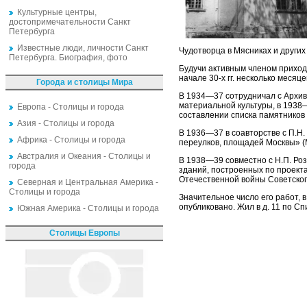
Культурные центры,
достопримечательности Санкт
Петербурга
Известные люди, личности Санкт
Чудотворца в Мясниках и других
Петербурга. Биография, фото
Будучи активным членом приход
начале 30-х гг. несколько меся
Города и столицы Мира
В 1934—37 сотрудничал с Архив
материальной культуры, в 1938
Европа - Столицы и города
составлении списка памятников
Азия - Столицы и города
В 1936—37 в соавторстве с П.Н
Африка - Столицы и города
переулков, площадей Москвы» (
Австралия и Океания - Столицы и
В 1938—39 совместно с Н.П. Ро
города
зданий, построенных по проекта
Отечественной войны Советског
Северная и Центральная Америка -
Столицы и города
Значительное число его работ, 
опубликовано. Жил в д. 11 по С
Южная Америка - Столицы и города
Столицы Европы