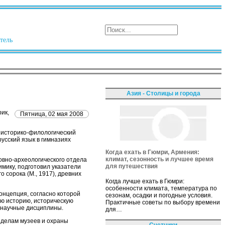
тель
Азия - Столицы и города
ик,
Пятница, 02 мая 2008
л историко-филологический
усский язык в гимназиях
Когда ехать в Гюмри, Армения:
климат, сезонность и лучшее время
овно-археологического отдела
для путешествия
мику, подготовил указатели
о сорока (М., 1917), древних
Когда лучше ехать в Гюмри:
особенности климата, температура по
онцепция, согласно которой
сезонам, осадки и погодные условия.
ю историю, историческую
Практичные советы по выбору времени
е научные дисциплины.
для…
 делам музеев и охраны
Счетчики