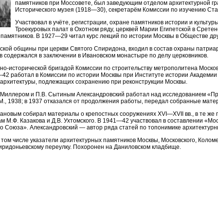
памятников при Моссовете, был заведующим отделом архитектурной гр
Исторического музея (1918—30), секретарём Комиссии по изучению Ст
Участвовал в учёте, регистрации, охране памятников истории и культур
Троекуровых палат в Охотном ряду, церквей Марии Египетской в Срете
 памятников. В 1927—29 читал курс лекций по истории Москвы в Обществе др
ской общины при церкви Святого Спиридона, входил в состав охраны патриар
цев содержался в заключении в Ивановском монастыре по делу церковников.
но-исторической бригадой Комиссии по строительству метрополитена Моско
—42 работал в Комиссии по истории Москвы при Институте истории Академии 
 архитектуры, подлежащих сохранению при реконструкции Москвы.
. Миллером и П.В. Сытиным Александровский работал над исследованием «П
М., 1938; в 1937 отказался от продолжения работы, передал собранные мате
зановым собирал материалы о крепостных сооружениях XVI—XVII вв., в те же
м М.Ф. Казакова и Д.В. Ухтомского. В 1941—42 участвовал в составлении «Мо
о Союза». Александровский — автор ряда статей по топонимике архитектурн
в том числе указатели архитектурных памятников Москвы, Московского, Коломен
пиридоньевскому переулку. Похоронен на Даниловском кладбище.