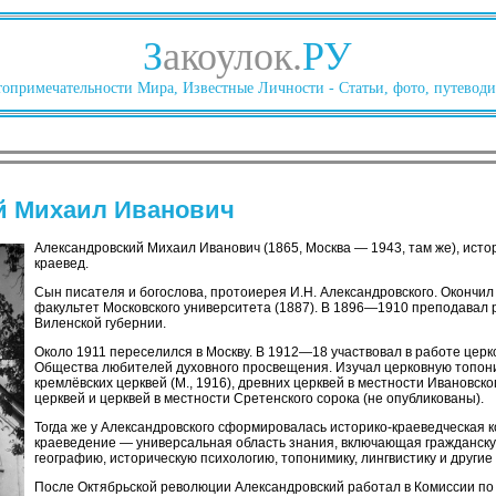
З
акоулок.
РУ
опримечательности Мира, Известные Личности - Статьи, фото, путеводи
й Михаил Иванович
Александровский Михаил Иванович (1865, Москва — 1943, там же), истор
краевед.
Сын писателя и богослова, протоиерея И.Н. Александровского. Окончи
факультет Московского университета (1887). В 1896—1910 преподавал р
Виленской губернии.
Около 1911 переселился в Москву. В 1912—18 участвовал в работе церк
Общества любителей духовного просвещения. Изучал церковную топони
кремлёвских церквей (М., 1916), древних церквей в местности Ивановског
церквей и церквей в местности Сретенского сорока (не опубликованы).
Тогда же у Александровского сформировалась историко-краеведческая к
краеведение — универсальная область знания, включающая гражданску
географию, историческую психологию, топонимику, лингвистику и други
После Октябрьской революции Александровский работал в Комиссии по