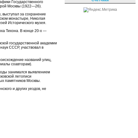
афики Государственного
арой Москвы (1922—26).
ы, выступал за сохранение
нском монастыре, Николая
узей Исторического музея.
ха Тихона. В конце 20-х —
вской государственной академии
наук СССР, участвовал в
роисхождение названий улиц,
риалы соавторам).
 годы занимался выявлением
сковской летописи
ых памятников Москвы.
ского и других уездов, не