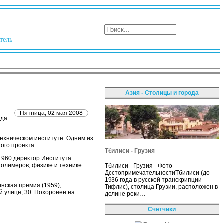
тель
Азия - Столицы и города
Пятница, 02 мая 2008
уда
техническом институте. Одним из
ого проекта.
Тбилиси - Грузия
1960 директор Института
полимеров, физике и технике
Тбилиси - Грузия - Фото -
ДостопримечательностиТбилиси (до
1936 года в русской транскрипции
нская премия (1959),
Тифлис), столица Грузии, расположен в
й улице, 30. Похоронен на
долине реки…
Счетчики