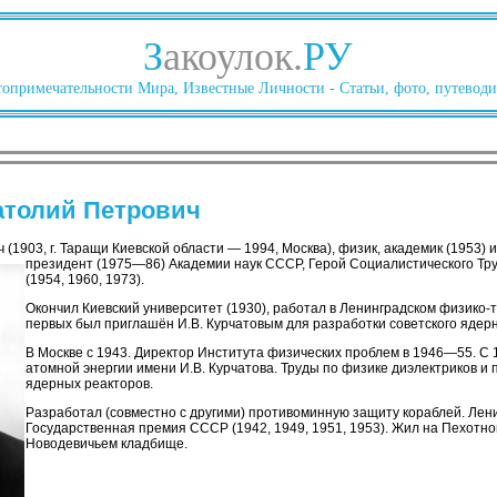
З
акоулок.
РУ
опримечательности Мира, Известные Личности - Статьи, фото, путеводи
атолий Петрович
(1903, г. Таращи Киевской области — 1994, Москва), физик, академик (1953) и
президент (1975—86) Академии наук СССР, Герой Социалистического Тр
(1954, 1960, 1973).
Окончил Киевский университет (1930), работал в Ленинградском физико-
первых был приглашён И.В. Курчатовым для разработки советского ядерн
В Москве с 1943. Директор Института физических проблем в 1946—55. С 
атомной энергии имени И.В. Курчатова. Труды по физике диэлектриков и 
ядерных реакторов.
Разработал (совместно с другими) противоминную защиту кораблей. Лени
Государственная премия СССР (1942, 1949, 1951, 1953). Жил на Пехотно
Новодевичьем кладбище.