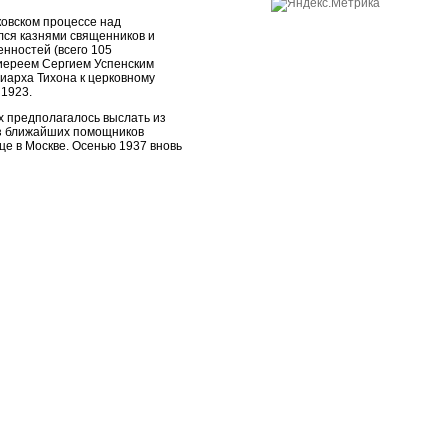
ковском процессе над
ился казнями священников и
нностей (всего 105
оиереем Сергием Успенским
иарха Тихона к церковному
 1923.
х предполагалось выслать из
 из ближайших помощников
це в Москве. Осенью 1937 вновь