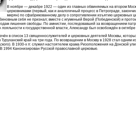
В ноябре — декабре 1922 — один из главных обвиняемых на втором Мос
церковниками (первый, как и аналогичный процесс в Петрограде, законч
мирян) по сфабрикованному делу о сопротивлении изъятию церковных це
Виновным себя не признал; вместе с игуменьей Верой (Побединской) и прот
 годам лишения свободы. По амнистии, последовавшей за возвращением патр
 лояльности к государственной власти, Александр был освобождён в октябре
лючён в список 13 священнослужителей и церковных деятелей Москвы, которы
 Туруханский край на три года. По возвращении в Москву в 1928 стал одним
кого). В 1930-х гг. служил настоятелем храма Ризоположения на Донской ули
 В 1994 Канонизирован Русской православной церковью.