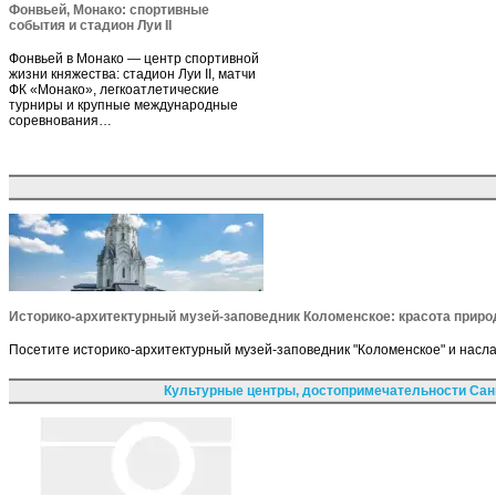
Фонвьей, Монако: спортивные
события и стадион Луи II
Фонвьей в Монако — центр спортивной
жизни княжества: стадион Луи II, матчи
ФК «Монако», легкоатлетические
турниры и крупные международные
соревнования…
Историко-архитектурный музей-заповедник Коломенское: красота прир
Посетите историко-архитектурный музей-заповедник "Коломенское" и насл
Культурные центры, достопримечательности Сан