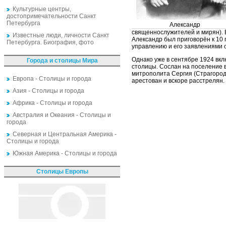
Культурные центры,
достопримечательности Санкт
Петербурга
Александр
священнослужителей и мирян). 
Известные люди, личности Санкт
Александр был приговорён к 10
Петербурга. Биография, фото
управлению и его заявлениями о
Однако уже в сентябре 1924 вк
Города и столицы Мира
столицы. Сослан на поселение в
митрополита Сергия (Страгородс
Европа - Столицы и города
арестован и вскоре расстрелян.
Азия - Столицы и города
Африка - Столицы и города
Австралия и Океания - Столицы и
города
Северная и Центральная Америка -
Столицы и города
Южная Америка - Столицы и города
Столицы Европы