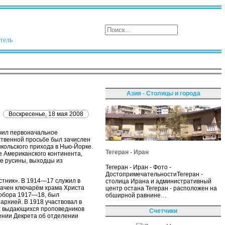
тель
Азия - Столицы и города
Воскресенье, 18 мая 2008
учил первоначальное
ственной просьбе был зачислен
кольского прихода в Нью-Йорке.
Тегеран - Иран
 Американского континента,
е русины, выходцы из
Тегеран - Иран - Фото -
ДостопримечательностиТегеран -
стник». В 1914—17 служил в
столица Ирана и административный
начен ключарём храма Христа
центр остана Тегеран - расположен на
собора 1917—18, был
обширной равнине…
рхией. В 1918 участвовал в
ых выдающихся проповедников
Счетчики
ении Декрета об отделении