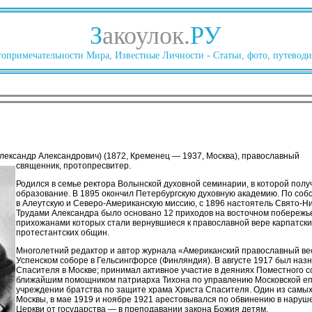
З
акоулок.
РУ
опримечательности Мира, Известные Личности - Статьи, фото, путеводи
лександр Александрович) (1872, Кременец — 1937, Москва), православный
священник, протопресвитер.
Родился в семье ректора Волынской духовной семинарии, в которой пол
образование. В 1895 окончил Петербургскую духовную академию. По соб
в Алеутскую и Северо-Американскую миссию, с 1896 настоятель Свято-Ни
Трудами Александра было основано 12 приходов на восточном побережье
прихожанами которых стали вернувшиеся к православной вере карпатски
протестантских общин.
Многолетний редактор и автор журнала «Американский православный ве
Успенском соборе в Гельсингфорсе (Финляндия). В августе 1917 был наз
Спасителя в Москве; принимал активное участие в деяниях Поместного 
ближайшим помощником патриарха Тихона по управлению Московской епа
учреждении братства по защите храма Христа Спасителя. Один из сам
Москвы, в мае 1919 и ноябре 1921 арестовывался по обвинению в наруш
Церкви от государства — в преподавании закона Божия детям.