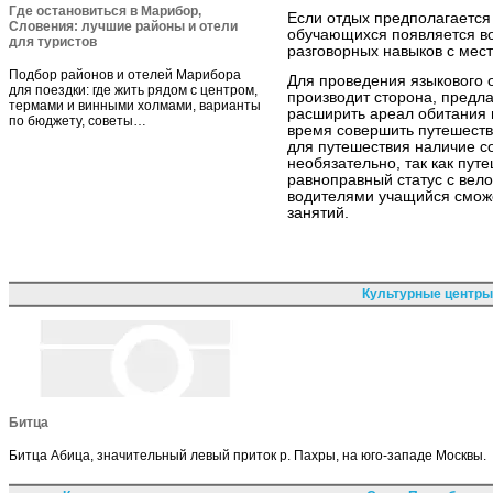
Где остановиться в Марибор,
Если отдых предполагается 
Словения: лучшие районы и отели
обучающихся появляется в
для туристов
разговорных навыков с мес
Подбор районов и отелей Марибора
Для проведения языкового 
для поездки: где жить рядом с центром,
производит сторона, предл
термами и винными холмами, варианты
расширить ареал обитания и
по бюджету, советы…
время совершить путешеств
для путешествия наличие с
необязательно, так как пут
равноправный статус с вело
водителями учащийся смож
занятий.
Культурные центры
Битца
Битца Абица, значительный левый приток р. Пахры, на юго-западе Москвы.