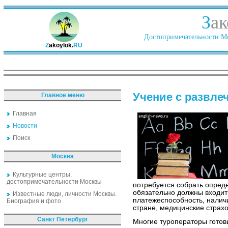
З
ак
Достопримечательности Ми
Z
akoylok.
RU
Учение с развле
Главное меню
Главная
Новости
Поиск
Москва
Культурные центры,
достопримечательности Москвы
потребуется собрать опред
обязательно должны входи
Известные люди, личности Москвы.
платежеспособность, налич
Биография и фото
стране, медицинские страхо
Санкт Петербург
Многие туроператоры гото