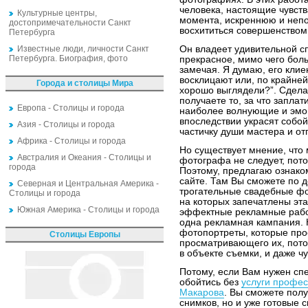
человека, настоящие чувст
Культурные центры,
момента, искреннюю и непо
достопримечательности Санкт
восхититься совершенством
Петербурга
Известные люди, личности Санкт
Он владеет удивительной с
Петербурга. Биография, фото
прекрасное, мимо чего боль
замечая. Я думаю, его клие
восклицают или, по крайней
Города и столицы Мира
хорошо выглядели?”. Сделав
получаете то, за что запла
Европа - Столицы и города
наиболее волнующие и эмо
впоследствии украсят собо
Азия - Столицы и города
частичку души мастера и от
Африка - Столицы и города
Но существует мнение, что 
Австралия и Океания - Столицы и
фотографа не следует, пото
города
Поэтому, предлагаю ознаком
сайте. Там Вы сможете по д
Северная и Центральная Америка -
трогательные свадебные фо
Столицы и города
на которых запечатлены эта
Южная Америка - Столицы и города
эффектные рекламные работ
одна рекламная кампания. 
фотопортреты, которые про
Столицы Европы
просматривающего их, потом
в объекте съемки, и даже чу
Потому, если Вам нужен спе
обойтись без
услуги профе
Макарова
. Вы сможете полу
снимков, но и уже готовые