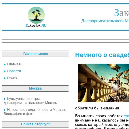
З
ак
Достопримечательности Ми
Z
akoylok.
RU
Немного о свад
Главное меню
Главная
Новости
Поиск
Москва
Культурные центры,
достопримечательности Москвы
обратили бы внимания.
Известные люди, личности Москвы.
Биография и фото
Во многих своих работах
св
внимание на, казалось бы н
Санкт Петербург
сквозь который можно увид
фотографиях. В этих работа