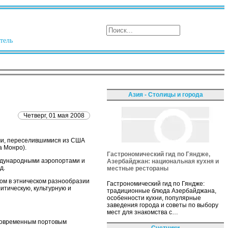
тель
Азия - Столицы и города
Четверг, 01 мая 2008
ми, переселившимися из США
а Монро).
Гастрономический гид по Гяндже,
ждународными аэропортами и
Азербайджан: национальная кухня и
д.
местные рестораны
ом в этническом разнообразии
Гастрономический гид по Гяндже:
итическую, культурную и
традиционные блюда Азербайджана,
особенности кухни, популярные
заведения города и советы по выбору
мест для знакомства с…
 современным портовым
Счетчики