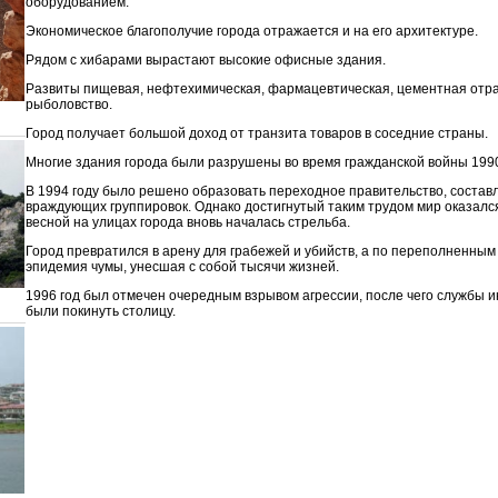
оборудованием.
Экономическое благополучие города отражается и на его архитектуре.
Рядом с хибарами вырастают высокие офисные здания.
Развиты пищевая, нефтехимическая, фармацевтическая, цементная отр
рыболовство.
Город получает большой доход от транзита товаров в соседние страны.
Многие здания города были разрушены во время гражданской войны 1990
В 1994 году было решено образовать переходное правительство, составл
враждующих группировок. Однако достигнутый таким трудом мир оказал
весной на улицах города вновь началась стрельба.
Город превратился в арену для грабежей и убийств, а по переполненны
эпидемия чумы, унесшая с собой тысячи жизней.
1996 год был отмечен очередным взрывом агрессии, после чего службы
были покинуть столицу.