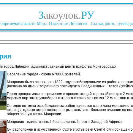
З
акоулок.
РУ
опримечательности Мира, Известные Личности - Статьи, фото, путеводи
ерия
ий город Либерии, административный центр графства Монтсеррадо.
Население города - около 670000 жителей.
Монровия была основана в 1822 году освобожденными из рабства негра
(названа по имени тогдашнего президента Соединенных Штатов Джеймс
Город превратился со временем в процветающий торговый центр с 2 ме
морским портом, грузооборот которого составляет около 12 млн. тонн в го
Сегодня потомки освобожденных рабов являются всего липа меньшинств
столицы, однако американские негры оказывают большое влияние на пол
общественную жизнь Монровии.
Монровия - единственный беспошлинный порт в Западной Африке.
Он расположен в искусственной бухте в устье реки Сент-Пол и оснащен