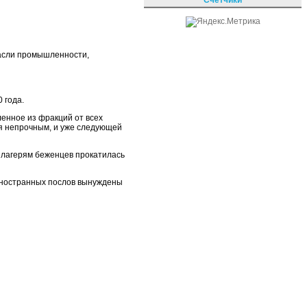
асли промышленности,
 года.
енное из фракций от всех
ся непрочным, и уже следующей
м лагерям беженцев прокатилась
 иностранных послов вынуждены