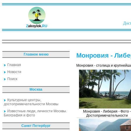
Дост
Z
akoylok.
RU
Монровия - Либ
Главное меню
Главная
Монровия - столица и крупнейш
Новости
Поиск
Москва
Культурные центры,
достопримечательности Москвы
Известные люди, личности Москвы.
Монровия - Либерия - Фото -
Биография и фото
Достопримечательности
Санкт Петербург