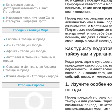
но и сделать поездку гораз
Природные катастрофы могу
Культурные центры,
понимать, какие шаги предп
достопримечательности Санкт
возникновения.
Петербурга
Известные люди, личности Санкт
Перед тем как отправиться
Петербурга. Биография, фото
активностью или в зоны, п
ознакомьтесь с местными р
Подготовьте необходимые с
Города и столицы Мира
всегда имейте при себе ба
помнить, что даже в споко
Европа - Столицы и города
свою мощь в самый неожид
Азия - Столицы и города
Как туристу подгото
Африка - Столицы и города
тайфунам и ураган
Австралия и Океания - Столицы и
города
Когда речь идет о путешест
природным катастрофам, ва
Северная и Центральная Америка -
переоценить. Землетрясени
Столицы и города
внезапно, и знание того, ка
Южная Америка - Столицы и города
событий, позволит минимизи
1. Изучите особенно
Столицы Европы
погоды
Перед поездкой в страну ил
тайфуны или ураганы, тща
возможных природных катас
воспользоваться местными