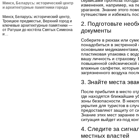
сервисами прогноза погоды
Минск, Беларусь: исторический центр
изменения, например, на п
и архитектурные памятники города
ураганов. Знание этого по
путешествие и избежать по
Минск, Беларусь: исторический центр,
Троицкое предместье, Верхний город и
2. Подготовьте нео
ключевые архитектурные памятники —
документы
от Ратуши до костёла Святых Симеона
и…
Соберите в рюкзак или сум
понадобиться в экстренной 
основными медикаментами, 
пластиковая упаковка с во
вашу личность и страховку. 
повышенной сейсмической а
влажные салфетки, которые
загрязненного воздуха посл
3. Знайте места эва
После прибытия в место от
где находятся ближайшие 
зоны безопасности. В неко
укрытия для туристов в слу
предоставляют защиту от с
Знание этих мест заранее п
ситуация выйдет из-под кон
4. Следите за сигна
местных властей