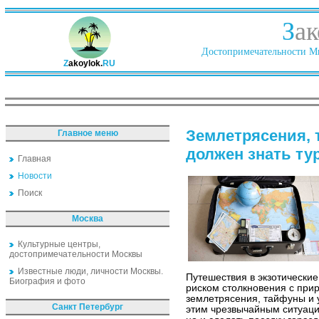
З
ак
Достопримечательности Ми
Z
akoylok.
RU
Землетрясения, 
Главное меню
должен знать ту
Главная
Новости
Поиск
Москва
Культурные центры,
достопримечательности Москвы
Известные люди, личности Москвы.
Путешествия в экзотические
Биография и фото
риском столкновения с при
землетрясения, тайфуны и у
Санкт Петербург
этим чрезвычайным ситуаци