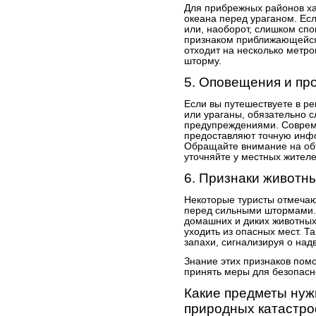
Для прибрежных районов х
океана перед ураганом. Ес
или, наоборот, слишком спо
признаком приближающейся 
отходит на несколько метр
шторму.
5. Оповещения и пр
Если вы путешествуете в ре
или ураганы, обязательно 
предупреждениями. Совре
предоставляют точную инф
Обращайте внимание на объ
уточняйте у местных жител
6. Признаки животн
Некоторые туристы отмеча
перед сильными штормами. 
домашних и диких животных
уходить из опасных мест. Т
запахи, сигнализируя о над
Знание этих признаков помо
принять меры для безопасн
Какие предметы нужн
природных катастр