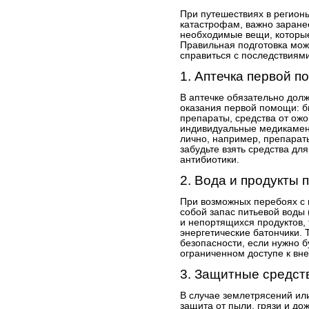
При путешествиях в регио
катастрофам, важно заранее
необходимые вещи, которые
Правильная подготовка мож
справиться с последствиям
1. Аптечка первой 
В аптечке обязательно дол
оказания первой помощи: б
препараты, средства от ожог
индивидуальные медикамент
лично, например, препарат
забудьте взять средства дл
антибиотики.
2. Вода и продукты 
При возможных перебоях с 
собой запас питьевой воды 
и непортящихся продуктов, 
энергетические батончики. 
безопасности, если нужно б
ограниченном доступе к вн
3. Защитные средст
В случае землетрясений ил
защита от пыли, грязи и до