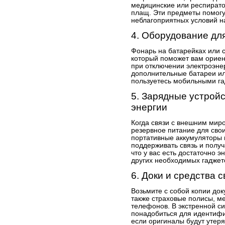
медицинские или респират
плащ. Эти предметы помогу
неблагоприятных условий н
4. Оборудование дл
Фонарь на батарейках или с
который поможет вам ориен
при отключении электроэне
дополнительные батареи ил
пользуетесь мобильными г
5. Зарядные устрой
энергии
Когда связи с внешним мир
резервное питание для свои
портативные аккумуляторы 
поддерживать связь и полу
что у вас есть достаточно 
других необходимых гаджет
6. Доки и средства с
Возьмите с собой копии док
также страховые полисы, м
телефонов. В экстренной си
понадобиться для идентифи
если оригиналы будут утер