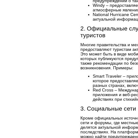
предупреждений о тай
Windy – предоставляе
атмосферные явления
National Hurricane Ce
актуальной информац
2. Официальные сл
туристов
Многие правительства и м
предоставляют туристам ак
Это может быть в виде моб
которых публикуются преду
также рекомендации по без
возникновения. Примеры:
Smart Traveler – при
которое предоставляе
разных странах, вкл
Red Cross – Междуна
приложения и веб-ре
действиях при стихий
3. Социальные сети
Кроме официальных источн
сети и форумы, где местны
делятся актуальной информ
последствиях. На платформах
можно найти предупреждени