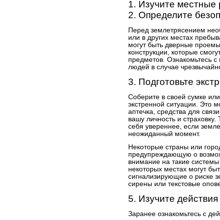
1. Изучите местные 
2. Определите безо
Перед землетрясением необ
или в других местах пребы
могут быть дверные проемы
конструкции, которые смогу
предметов. Ознакомьтесь с
людей в случае чрезвычайн
3. Подготовьте экст
Соберите в своей сумке ил
экстренной ситуации. Это м
аптечка, средства для связ
вашу личность и страховку.
себя увереннее, если земл
неожиданный момент.
Некоторые страны или горо
предупреждающую о возмож
внимание на такие системы 
некоторых местах могут быт
сигнализирующие о риске зе
сирены или текстовые опо
5. Изучите действия
Заранее ознакомьтесь с де