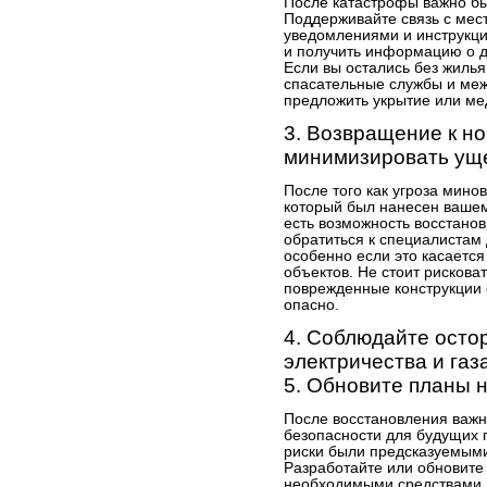
После катастрофы важно быт
Поддерживайте связь с мес
уведомлениями и инструкци
и получить информацию о 
Если вы остались без жиль
спасательные службы и ме
предложить укрытие или м
3. Возвращение к но
минимизировать ущ
После того как угроза мино
который был нанесен вашем
есть возможность восстано
обратиться к специалиста
особенно если это касается
объектов. Не стоит рискова
поврежденные конструкции 
опасно.
4. Соблюдайте осто
электричества и газ
5. Обновите планы 
После восстановления важн
безопасности для будущих 
риски были предсказуемыми
Разработайте или обновите 
необходимыми средствами д