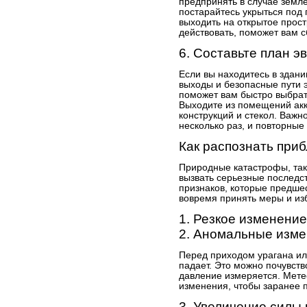
предпринять в случае земле
постарайтесь укрыться под
выходить на открытое прост
действовать, поможет вам с
6. Составьте план э
Если вы находитесь в здани
выходы и безопасные пути э
поможет вам быстро выбрать
Выходите из помещений акк
конструкций и стекол. Важн
несколько раз, и повторные
Как распознать при
Природные катастрофы, так
вызвать серьезные последс
признаков, которые предше
вовремя принять меры и из
1. Резкое изменени
2. Аномальные изме
Перед приходом урагана и
падает. Это можно почувство
давление измеряется. Мете
изменения, чтобы заранее 
3. Увеличение силы 