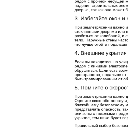
рядом с прочной несущей ко
падения строительных элеме
дверью, так как она может 
3. Избегайте окон и
При землетрясении важно и
стеклянными дверями или н
разбиться от колебаний, и 
тело. Наружные стены част
что лучше отойти подальше 
4. Внешние укрытия
Если вы находитесь на улиц
рядом с линиями электропе
обрушиться. Если есть возм
пространство, подальше от 
быть травмированным от о
5. Помните о скорос
При землетрясении важно де
Оцените свою обстановку и,
ближайшему безопасному мес
представлять опасность, та
или зоны с тяжелыми предм
укрытие, тем ниже будет ве
Правильный выбор безопасн