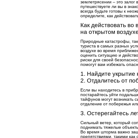
землетрясении – это залог 
путешествуете ли вы в знак
всегда будьте готовы к нео
определите, как действоват
Как действовать во 
на открытом воздух
Природные катастрофы, таки
туриста в самых разных усл
воздухе во время приближе
оценить ситуацию и действ
риски для своей безопасно
помогут вам избежать опасн
1. Найдите укрытие 
2. Отдалитесь от по
Если вы находитесь в прибр
постарайтесь уйти подальше
тайфунов могут возникать 
отдаление от побережья или
3. Остерегайтесь л
Сильный ветер, который со
поднимать тяжелые объекты
Во время шторма важно защи
препятствиями, такими как