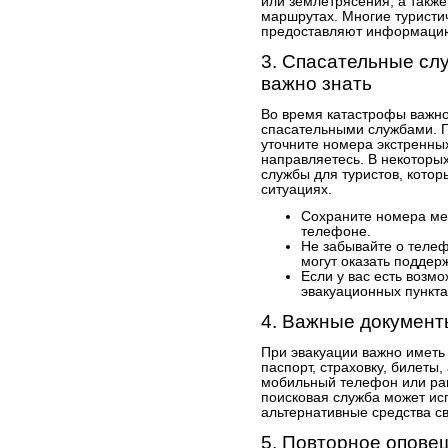
или землетрясения, а такж
маршрутах. Многие туристич
предоставляют информацию 
3. Спасательные слу
важно знать
Во время катастрофы важно 
спасательными службами. 
уточните номера экстренных
направляетесь. В некоторы
службы для туристов, кото
ситуациях.
Сохраните номера ме
телефоне.
Не забывайте о телеф
могут оказать поддерж
Если у вас есть возмо
эвакуационных пункта
4. Важные документ
При эвакуации важно иметь
паспорт, страховку, билеты, 
мобильный телефон или рац
поисковая служба может ис
альтернативные средства св
5. Повторное опове