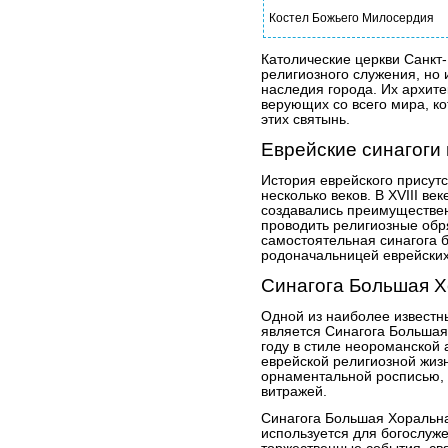
Костел Божьего Милосердия
Католические церкви Санкт
религиозного служения, но
наследия города. Их архите
верующих со всего мира, ко
этих святынь.
Еврейские синагоги
История еврейского присутс
несколько веков. В XVIII век
создавались преимуществен
проводить религиозные обр
самостоятельная синагога 
родоначальницей еврейских
Синагога Большая 
Одной из наиболее известны
является Синагога Большая
году в стиле неороманской
еврейской религиозной жизн
орнаментальной росписью, 
витражей.
Синагога Большая Хоральна
используется для богослуже