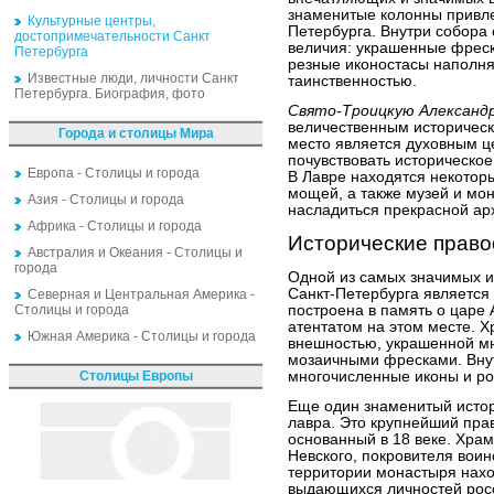
знаменитые колонны привле
Культурные центры,
Петербурга. Внутри собора
достопримечательности Санкт
величия: украшенные фреск
Петербурга
резные иконостасы наполня
Известные люди, личности Санкт
таинственностью.
Петербурга. Биография, фото
Свято-Троицкую Александ
величественным историческ
Города и столицы Мира
место является духовным ц
почувствовать историческое
Европа - Столицы и города
В Лавре находятся некотор
мощей, а также музей и мон
Азия - Столицы и города
насладиться прекрасной ар
Африка - Столицы и города
Исторические прав
Австралия и Океания - Столицы и
города
Одной из самых значимых и
Санкт-Петербурга является
Северная и Центральная Америка -
Столицы и города
построена в память о царе 
атентатом на этом месте. 
Южная Америка - Столицы и города
внешностью, украшенной мн
мозаичными фресками. Внут
Столицы Европы
многочисленные иконы и р
Еще один знаменитый истор
лавра. Это крупнейший пра
основанный в 18 веке. Хра
Невского, покровителя воин
территории монастыря нахо
выдающихся личностей росс