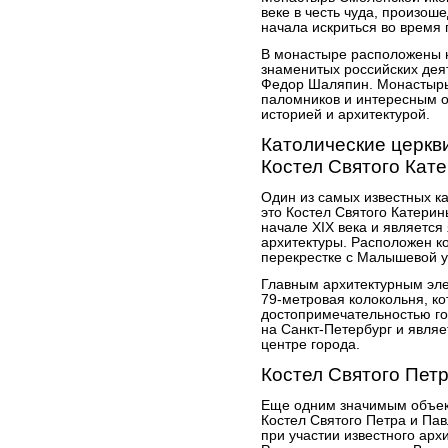
веке в честь чуда, произош
начала искриться во время 
В монастыре расположены н
знаменитых российских деят
Федор Шаляпин. Монастырь
паломников и интересным о
историей и архитектурой.
Католические церкв
Костел Святого Кат
Один из самых известных ка
это Костел Святого Катери
начале XIX века и являетс
архитектуры. Расположен ко
перекрестке с Малышевой у
Главным архитектурным эле
79-метровая колокольня, к
достопримечательностью го
на Санкт-Петербург и являе
центре города.
Костел Святого Пет
Еще одним значимым объект
Костел Святого Петра и Пав
при участии известного арх