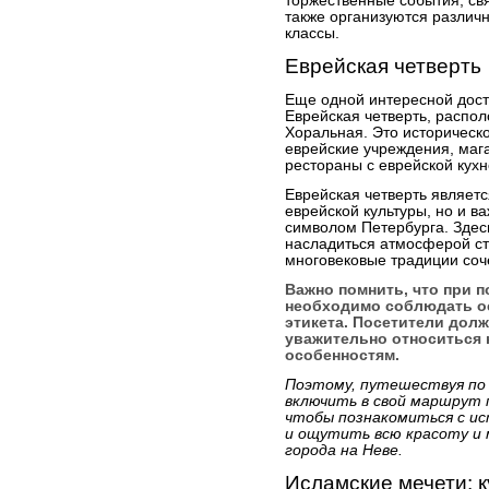
торжественные события, св
также организуются различ
классы.
Еврейская четверть
Еще одной интересной дос
Еврейская четверть, распо
Хоральная. Это историческ
еврейские учреждения, маг
рестораны с еврейской кухн
Еврейская четверть являет
еврейской культуры, но и в
символом Петербурга. Здес
насладиться атмосферой ста
многовековые традиции соч
Важно помнить, что при 
необходимо соблюдать о
этикета. Посетители дол
уважительно относиться 
особенностям.
Поэтому, путешествуя по
включить в свой маршрут 
чтобы познакомиться с ис
и ощутить всю красоту и 
города на Неве.
Исламские мечети: 