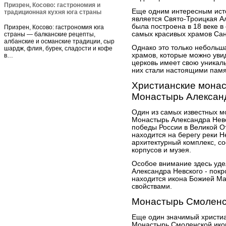
Призрен, Косово: гастрономия и
Еще одним интересным ист
традиционная кухня юга страны
является Свято-Троицкая А
была построена в 18 веке в
Призрен, Косово: гастрономия юга
самых красивых храмов Сан
страны — балканские рецепты,
албанские и османские традиции, сыр
Однако это только небольш
шардж, флия, бурек, сладости и кофе
храмов, которые можно уви
в…
церковь имеет свою уникаль
них стали настоящими памя
Христианские монас
Монастырь Алексан
Один из самых известных м
Монастырь Александра Невск
победы России в Великой О
находится на берегу реки 
архитектурный комплекс, с
корпусов и музея.
Особое внимание здесь уде
Александра Невского - покр
находится икона Божией Ма
свойствами.
Монастырь Смоленс
Еще один значимый христиа
Монастырь Смоленской ико