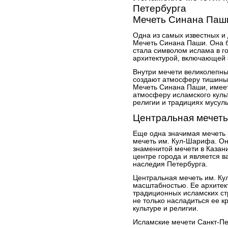
Петербурга
Мечеть Синана Паш
Одна из самых известных и 
Мечеть Синана Паши. Она б
стала символом ислама в г
архитектурой, включающей 
Внутри мечети великолепны
создают атмосферу тишины 
Мечеть Синана Паши, имеет
атмосферу исламского куль
религии и традициях мусул
Центральная мечеть
Еще одна значимая мечеть 
мечеть им. Кул-Шарифа. Он
знаменитой мечети в Казан
центре города и является 
наследия Петербурга.
Центральная мечеть им. Ку
масштабностью. Ее архитек
традиционных исламских с
не только насладиться ее к
культуре и религии.
Исламские мечети Санкт-Пе