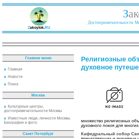
З
ак
Достопримечательности Ми
Z
akoylok.
RU
Религиозные объ
Главное меню
духовное путеше
Главная
Новости
Поиск
Москва
Культурные центры,
достопримечательности Москвы
Известные люди, личности Москвы.
множество религиозных объ
Биография и фото
духовного покоя для многи
Санкт Петербург
Кафедральный собор Свя
впечатляющих и значимых ц