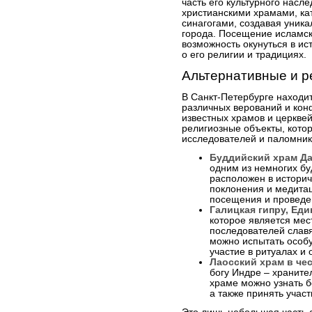
часть его культурного насл
христианскими храмами, ка
синагогами, создавая уника
города. Посещение исламск
возможность окунуться в ис
о его религии и традициях.
Альтернативные и р
В Санкт-Петербурге находи
различных верований и кон
известных храмов и церквей
религиозные объекты, котор
исследователей и паломник
Буддийский храм Да
одним из немногих бу
расположен в историч
поклонения и медитац
посещения и проведе
Галицкая гипру, Ед
которое является мес
последователей славя
можно испытать особу
участие в ритуалах и 
Лаосский храм в че
богу Индре – храните
храме можно узнать б
а также принять учас