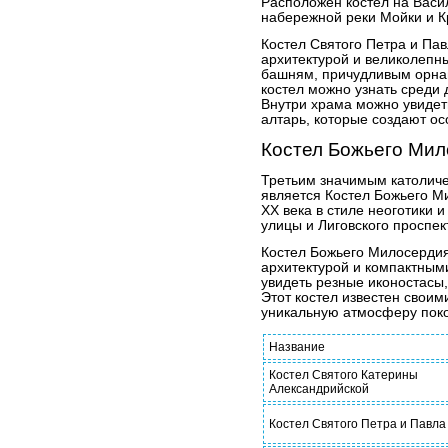
Расположен костел на Васи
набережной реки Мойки и К
Костел Святого Петра и Пав
архитектурой и великолепн
башням, причудливым орна
костел можно узнать среди 
Внутри храма можно увидеть
алтарь, которые создают о
Костел Божьего Ми
Третьим значимым католиче
является Костел Божьего М
XX века в стиле неоготики 
улицы и Лиговского проспек
Костел Божьего Милосердия
архитектурой и компактным
увидеть резные иконостасы
Этот костел известен свои
уникальную атмосферу поко
Название
Костел Святого Катерины
Александрийской
Костел Святого Петра и Павла