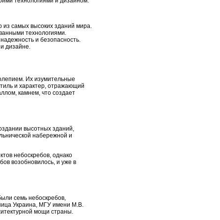
оими технологиями и дизайном.
 из самых высоких зданий мира.
ованными технологиями.
надежность и безопасность.
и дизайне.
колепием. Их изумительные
тиль и характер, отражающий
ллом, камнем, что создает
создании высотных зданий,
льнической набережной и
ктов небоскребов, однако
ов возобновилось, и уже в
ыли семь небоскребов,
ница Украина, МГУ имени М.В.
хитектурной мощи страны.