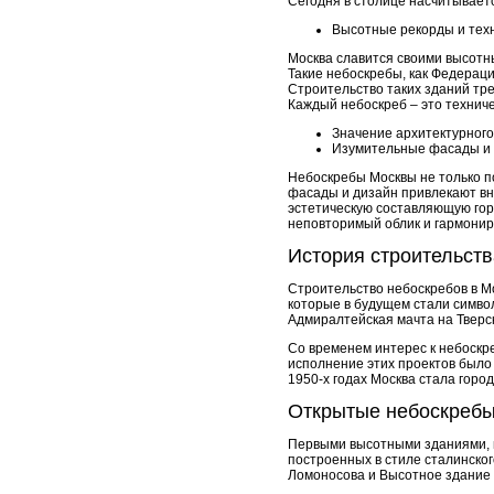
Сегодня в столице насчитывает
Высотные рекорды и тех
Москва славится своими высотн
Такие небоскребы, как Федераци
Строительство таких зданий тр
Каждый небоскреб – это техниче
Значение архитектурног
Изумительные фасады и
Небоскребы Москвы не только п
фасады и дизайн привлекают вн
эстетическую составляющую гор
неповторимый облик и гармонир
История строительств
Строительство небоскребов в Мо
которые в будущем стали симво
Адмиралтейская мачта на Тверс
Со временем интерес к небоскре
исполнение этих проектов было 
1950-х годах Москва стала горо
Открытые небоскреб
Первыми высотными зданиями, в
построенных в стиле сталинско
Ломоносова и Высотное здание 