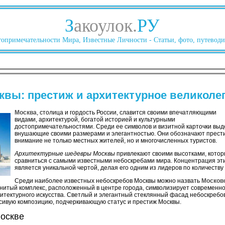
З
акоулок.
РУ
опримечательности Мира, Известные Личности - Статьи, фото, путеводи
вы: престиж и архитектурное великоле
Москва
, столица и гордость России, славится своими впечатляющими
видами, архитектурой, богатой историей и культурными
достопримечательностями. Среди ее символов и визитной карточки вы
внушающие своими размерами и элегантностью. Они обозначают престиж
внимание не только местных жителей, но и многочисленных туристов.
Архитектурные шедевры Москвы
привлекают своими высотками, которы
сравниться с самыми известными небоскребами мира. Концентрация эти
является уникальной чертой, делая его одним из лидеров по количеств
Среди наиболее известных небоскребов Москвы можно назвать
Москов
енитый комплекс, расположенный в центре города, символизирует современно
итектурного искусства. Светлый и элегантный стеклянный фасад небоскреб
сивую композицию, подчеркивающую статус и престиж Москвы.
Москве