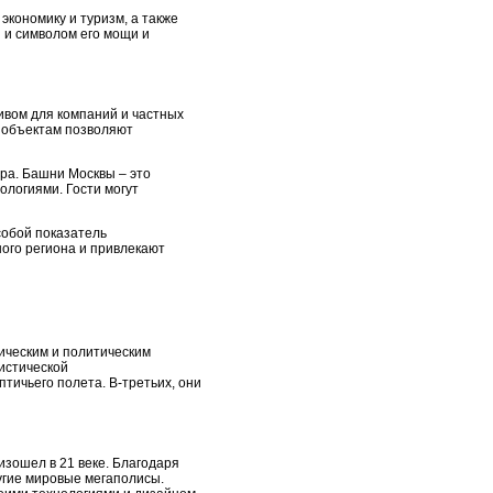
экономику и туризм, а также
 и символом его мощи и
ивом для компаний и частных
м объектам позволяют
ра. Башни Москвы – это
логиями. Гости могут
собой показатель
ного региона и привлекают
ическим и политическим
истической
тичьего полета. В-третьих, они
изошел в 21 веке. Благодаря
угие мировые мегаполисы.