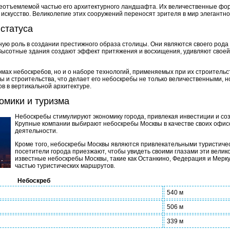
еотъемлемой частью его архитектурного ландшафта. Их величественные ф
искусство. Великолепие этих сооружений переносят зрителя в мир элегантно
статуса
ую роль в создании престижного образа столицы. Они являются своего рода 
 Высотные здания создают эффект притяжения и восхищения, удивляют свое
рмах небоскребов, но и о наборе технологий, применяемых при их строитель
ы и строительства, что делает его небоскребы не только величественными, 
в в вертикальной архитектуре.
омики и туризма
Небоскребы стимулируют экономику города, привлекая инвестиции и со
Крупные компании выбирают небоскребы Москвы в качестве своих офисо
деятельности.
Кроме того, небоскребы Москвы являются привлекательными туристиче
посетители города приезжают, чтобы увидеть своими глазами эти вели
известные небоскребы Москвы, такие как Останкино, Федерация и Мерк
частью туристических маршрутов.
Небоскреб
540 м
506 м
339 м