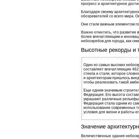
прогресс и архитектурное дости
Благодаря своему архитектурно
обозревателей со всего мира. 
Они стали важным элементом го
Важно отметить
, что развитие
более впечатляющим и инноваци
небоскребов для города, как сим
Высотные рекорды и 
Один из самых высоких небоскр
составляет впечатляющие 462 
стекла и стали, которое слов
и архитекторам пришлось вне
чтобы реализовать такой амби
Еще одним значимым строител
Федерация. Его высота состав
украшают различные рельефы,
Федерация стала одним из сам
использование современных т
условия для жизни и работы ег
Значение архитектур
Величественные здания небоскр