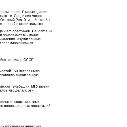
е изменения. Старые здания
высотки. Среди них можно
 Охотный Ряд. Эти небоскребы
нологий в строительстве.
да и его престижем. Небоскребы
Они привлекают внимание
ликолепия. Изумительные
 и запоминающимися.
ебов в столице СССР
высотой 159 метров было
дставляло значительную
кинская телебашня, МГУ имени
алов, что делало эти
 впечатляющих высотных
ке инновационных конструкций,
олизировали технический