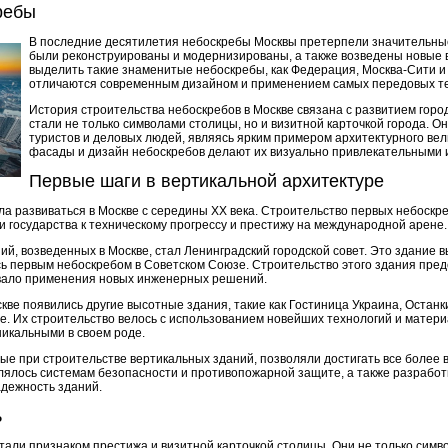
ребы
В последние десятилетия небоскребы Москвы претерпели значительны
были реконструированы и модернизированы, а также возведены новые 
выделить такие знаменитые небоскребы, как Федерация, Москва-Сити и
отличаются современным дизайном и применением самых передовых тех
История строительства небоскребов в Москве связана с развитием горо
стали не только символами столицы, но и визитной карточкой города. 
туристов и деловых людей, являясь ярким примером архитектурного ве
фасады и дизайн небоскребов делают их визуально привлекательными
Первые шаги в вертикальной архитектуре
ла развиваться в Москве с середины XX века. Строительство первых небоскр
 государства к техническому прогрессу и престижу на международной арене.
й, возведенных в Москве, стал Ленинградский городской совет. Это здание 
ось первым небоскребом в Советском Союзе. Строительство этого здания пре
овало применения новых инженерных решений.
кве появились другие высотные здания, такие как Гостиница Украина, Остан
ие. Их строительство велось с использованием новейших технологий и матери
икальными в своем роде.
ые при строительстве вертикальных зданий, позволяли достигать все более
лялось системам безопасности и противопожарной защите, а также разработ
дежность зданий.
ь
али признаком престижа и визитной карточкой столицы. Они не только симв