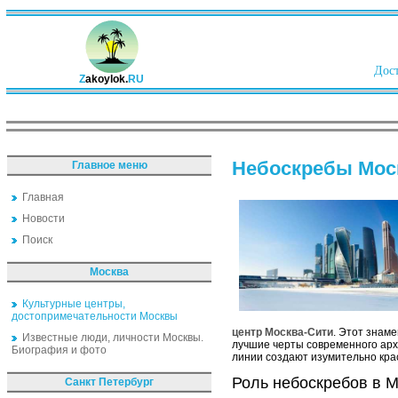
Дост
Z
akoylok.
RU
Небоскребы Моск
Главное меню
Главная
Новости
Поиск
Москва
Культурные центры,
достопримечательности Москвы
центр Москва-Сити
. Этот знам
Известные люди, личности Москвы.
лучшие черты современного арх
Биография и фото
линии создают изумительно кра
Роль небоскребов в 
Санкт Петербург