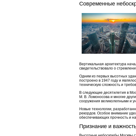
Современные небоск
Вертикальная архитектура нача
свидетельствовало о стремлении
Одним из первых высотных здани
построено в 1947 году и являл
техническую сложность и треб
В следующие десятилетия в Мос
М. В. Ломоносова и многие друг
сооружения великолепными и ун
Новые технологии, разработанн
рекордов. Особое внимание уде
обеспечивающих прочность и на
Признание и важност
Высотные небоскребы Москвы ст