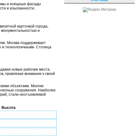
ормы и изящные фасады
сти и изысканности.
визитной карточкой города,
й монументальностью и
стве. Москва поддерживает
но и технологичными. Столица
здавая новые рабочие места.
в, привлекая внимание к своей
скими объектами. Многие
колепные сооружения. Наиболее
урий, стали неотъемлемой
Высота