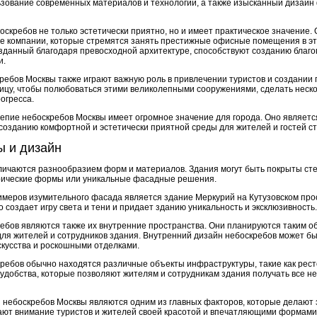
зование современных материалов и технологий, а также изысканный дизайн
скребов не только эстетически приятно, но и имеет практическое значение. 
 компании, которые стремятся занять престижные офисные помещения в эт
озданный благодаря превосходной архитектуре, способствуют созданию благ
и.
ебов Москвы также играют важную роль в привлечении туристов и создании п
ицу, чтобы полюбоваться этими великолепными сооружениями, сделать неск
огресса.
лепие небоскребов Москвы имеет огромное значение для города. Оно являетс
 созданию комфортной и эстетически приятной среды для жителей и гостей с
 и дизайн
ичаются разнообразием форм и материалов. Здания могут быть покрыты сте
рические формы или уникальные фасадные решения.
меров изумительного фасада является здание Меркурий на Кутузовском прос
о создает игру света и тени и придает зданию уникальность и эксклюзивность.
ебов являются также их внутренние пространства. Они планируются таким о
ля жителей и сотрудников здания. Внутренний дизайн небоскребов может б
кусства и роскошными отделками.
скребов обычно находятся различные объекты инфраструктуры, такие как рес
е удобства, которые позволяют жителям и сотрудникам здания получать все 
небоскребов Москвы являются одним из главных факторов, которые делают
ают внимание туристов и жителей своей красотой и впечатляющими формами,