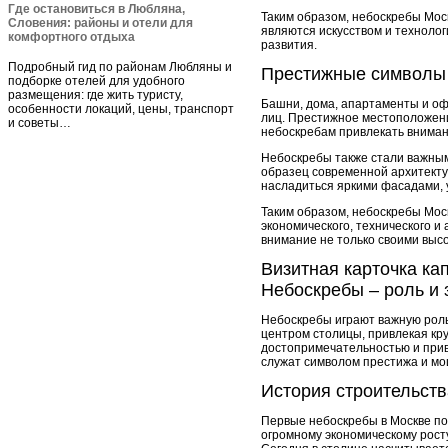
Где остановиться в Любляна,
Таким образом, небоскребы Моск
Словения: районы и отели для
являются искусством и техноло
комфортного отдыха
развития.
Подробный гид по районам Любляны и
Престижные символы
подборке отелей для удобного
размещения: где жить туристу,
Башни, дома, апартаменты и оф
особенности локаций, цены, транспорт
лиц. Престижное местоположени
и советы…
небоскребам привлекать внимани
Небоскребы также стали важным
образец современной архитекту
насладиться яркими фасадами, 
Таким образом, небоскребы Мос
экономического, технического и
внимание не только своими выс
Визитная карточка ка
Небоскребы – роль и 
Небоскребы играют важную роль
центром столицы, привлекая кр
достопримечательностью и прив
служат символом престижа и мо
История строительств
Первые небоскребы в Москве поя
огромному экономическому рост