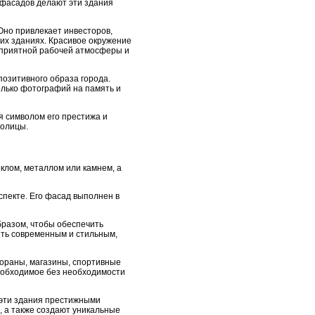
 фасадов делают эти здания
Оно привлекает инвесторов,
их зданиях. Красивое окружение
оприятной рабочей атмосферы и
озитивного образа города.
олько фотографий на память и
я символом его престижа и
толицы.
клом, металлом или камнем, а
пекте. Его фасад выполнен в
бразом, чтобы обеспечить
ыть современным и стильным,
тораны, магазины, спортивные
необходимое без необходимости
 эти здания престижными
 а также создают уникальные