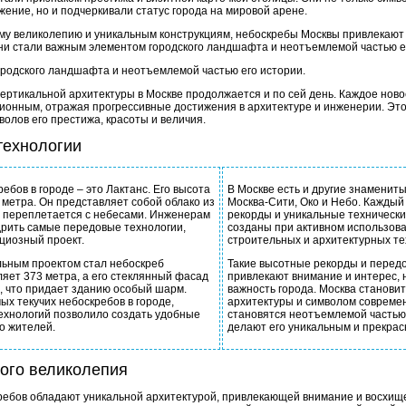
жение, но и подчеркивали статус города на мировой арене.
му великолепию и уникальным конструкциям, небоскребы Москвы привлекают
Они стали важным элементом городского ландшафта и неотъемлемой частью е
родского ландшафта и неотъемлемой частью его истории.
 вертикальной архитектуры в Москве продолжается и по сей день. Каждое нов
онным, отражая прогрессивные достижения в архитектуре и инженерии. Это
волов его престижа, красоты и величия.
технологии
ебов в городе – это Лактанс. Его высота
В Москве есть и другие знамениты
метра. Он представляет собой облако из
Москва-Сити, Око и Небо. Каждый
но переплетается с небесами. Инженерам
рекорды и уникальные технически
дрить самые передовые технологии,
созданы при активном использов
циозный проект.
строительных и архитектурных те
ьным проектом стал небоскреб
Такие высотные рекорды и передо
ляет 373 метра, а его стеклянный фасад
привлекают внимание и интерес, 
 что придает зданию особый шарм.
важность города. Москва станови
ых текучих небоскребов в городе,
архитектуры и символом совреме
ехнологий позволило создать удобные
становятся неотъемлемой частью
о жителей.
делают его уникальным и прекрас
ного великолепия
ебов обладают уникальной архитектурой, привлекающей внимание и восхищен