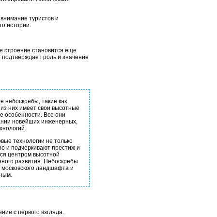
 внимание туристов и
го истории.
ое строение становится еще
 подтверждает роль и значение
е небоскребы, такие как
 из них имеет свои высотные
е особенности. Все они
ании новейших инженерных,
хнологий.
вые технологии не только
но и подчеркивают престиж и
тся центром высотной
нного развития. Небоскребы
 московского ландшафта и
ным.
ие с первого взгляда.