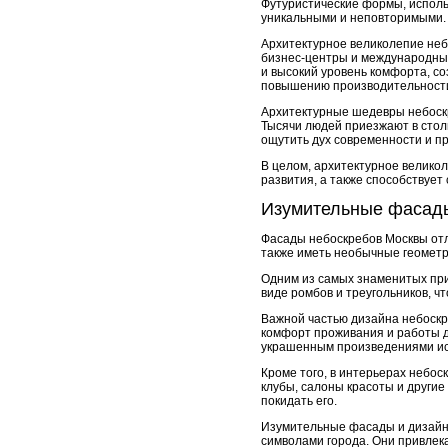
Футуристические формы, исполь
уникальными и неповторимыми.
Архитектурное великолепие небо
бизнес-центры и международные
и высокий уровень комфорта, с
повышению производительност
Архитектурные шедевры небоскр
Тысячи людей приезжают в стол
ощутить дух современности и пр
В целом, архитектурное велико
развития, а также способствует
Изумительные фасады
Фасады небоскребов Москвы отл
также иметь необычные геомет
Одним из самых знаменитых при
виде ромбов и треугольников, чт
Важной частью дизайна небоскр
комфорт проживания и работы д
украшенным произведениями ис
Кроме того, в интерьерах небо
клубы, салоны красоты и други
покидать его.
Изумительные фасады и дизайн 
символами города. Они привлек