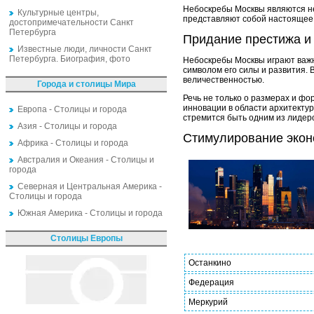
Небоскребы Москвы являются н
Культурные центры,
представляют собой настоящее 
достопримечательности Санкт
Петербурга
Придание престижа и 
Известные люди, личности Санкт
Петербурга. Биография, фото
Небоскребы Москвы играют важн
символом его силы и развития.
величественностью.
Города и столицы Мира
Речь не только о размерах и фо
инновации в области архитектур
Европа - Столицы и города
стремится быть одним из лидеро
Азия - Столицы и города
Стимулирование экон
Африка - Столицы и города
Австралия и Океания - Столицы и
города
Северная и Центральная Америка -
Столицы и города
Южная Америка - Столицы и города
Столицы Европы
Останкино
Федерация
Меркурий