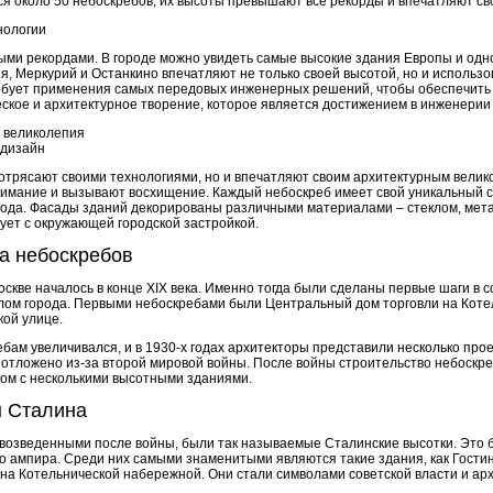
ся около 50 небоскребов, их высоты превышают все рекорды и впечатляют св
нологии
ыми рекордами. В городе можно увидеть самые высокие здания Европы и одно
я, Меркурий и Останкино впечатляют не только своей высотой, но и использ
ебует применения самых передовых инженерных решений, чтобы обеспечить 
ское и архитектурное творение, которое является достижением в инженерии 
о великолепия
 дизайн
отрясают своими технологиями, но и впечатляют своим архитектурным вели
имание и вызывают восхищение. Каждый небоскреб имеет свой уникальный с
ода. Фасады зданий декорированы различными материалами – стеклом, мета
ует с окружающей городской застройкой.
а небоскребов
скве началось в конце XIX века. Именно тогда были сделаны первые шаги в 
лом города. Первыми небоскребами были Центральный дом торговли на Коте
кой улице.
бам увеличивался, и в 1930-х годах архитекторы представили несколько прое
отложено из-за второй мировой войны. После войны строительство небоскреб
дом с несколькими высотными зданиями.
ы Сталина
озведенными после войны, были так называемые Сталинские высотки. Это б
го ампира. Среди них самыми знаменитыми являются такие здания, как Гости
на Котельнической набережной. Они стали символами советской власти и ар