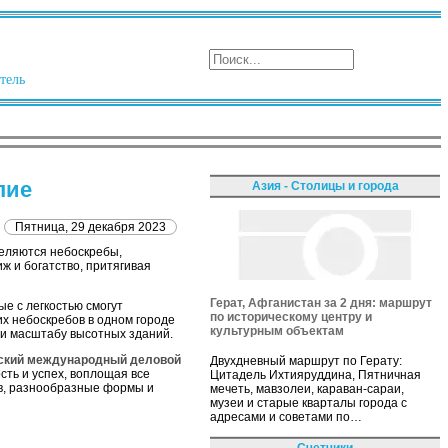
тель
пие
Азия - Столицы и города
Пятница, 29 декабря 2023
деляются небоскребы,
 и богатство, притягивая
Герат, Афганистан за 2 дня: маршрут
е с легкостью смогут
по историческому центру и
х небоскребов в одном городе
культурным объектам
у и масштабу высотных зданий.
ский международный деловой
Двухдневный маршрут по Герату:
сть и успех, воплощая все
Цитадель Ихтияруддина, Пятничная
ов, разнообразные формы и
мечеть, мавзолеи, караван-сараи,
музеи и старые кварталы города с
адресами и советами по…
Счетчики