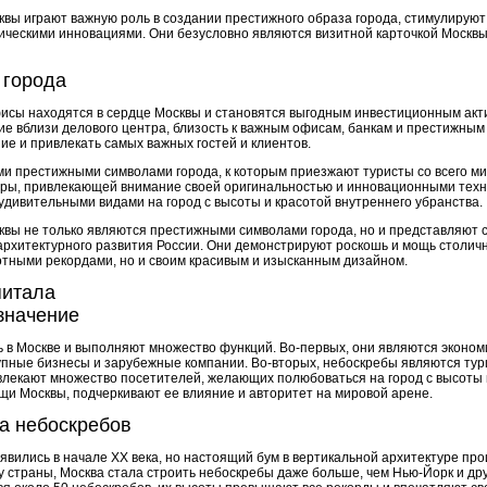
вы играют важную роль в создании престижного образа города, стимулируют 
гическими инновациями. Они безусловно являются визитной карточкой Москвы
 города
исы находятся в сердце Москвы и становятся выгодным инвестиционным акт
е вблизи делового центра, близость к важным офисам, банкам и престижны
е и привлекать самых важных гостей и клиентов.
и престижными символами города, к которым приезжают туристы со всего ми
ры, привлекающей внимание своей оригинальностью и инновационными техно
удивительными видами на город с высоты и красотой внутреннего убранства.
квы не только являются престижными символами города, но и представляют 
 архитектурного развития России. Они демонстрируют роскошь и мощь столич
отными рекордами, но и своим красивым и изысканным дизайном.
питала
значение
 в Москве и выполняют множество функций. Во-первых, они являются эконом
упные бизнесы и зарубежные компании. Во-вторых, небоскребы являются тур
лекают множество посетителей, желающих полюбоваться на город с высоты п
щи Москвы, подчеркивают ее влияние и авторитет на мировой арене.
а небоскребов
вились в начале XX века, но настоящий бум в вертикальной архитектуре про
у страны, Москва стала строить небоскребы даже больше, чем Нью-Йорк и др