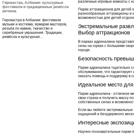
различные игровые комнаты с н
Гирокастра, Албания: культурные
фестивали и традиционные ремёсла
Парки аттракционов для детей 
региона
разнообразные аттракционы и иг
возможностью для детей отдохну
Гирокастра в Албании: фестивали
музыки и костюма, ярмарки мастеров,
Экстремальные развл
резьба по камню, ткачество и
Выбор аттракционов
серебряные украшения. Традиции,
ремёсла и культурная…
В парках адреналина представл
силы на горках с большими скор
городе.
Безопасность превыш
Парки адреналина тщательно сл
обслуживание, что гарантирует 
оказать помощь и поддержку в 
Идеальное место для
Парки адреналина - отличное ме
свои страхи и получить массу 
собственных силах и возможнос
Если вы любите экстремальные 
ощущений и безудержного весел
Интересные экспозици
Научно-познавательные парки п