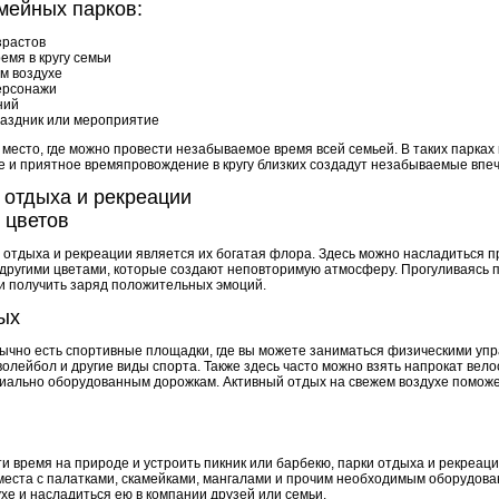
мейных парков:
зрастов
емя в кругу семьи
м воздухе
ерсонажи
ний
раздник или мероприятие
место, где можно провести незабываемое время всей семьей. В таких парках
е и приятное времяпровождение в кругу близких создадут незабываемые впе
и отдыха и рекреации
 цветов
отдыха и рекреации является их богатая флора. Здесь можно насладиться 
 другими цветами, которые создают неповторимую атмосферу. Прогуливаясь п
и получить заряд положительных эмоций.
ых
бычно есть спортивные площадки, где вы можете заниматься физическими упр
волейбол и другие виды спорта. Также здесь часто можно взять напрокат вел
циально оборудованным дорожкам. Активный отдых на свежем воздухе помож
ти время на природе и устроить пикник или барбекю, парки отдыха и рекреаци
места с палатками, скамейками, мангалами и прочим необходимым оборудова
хе и насладиться ею в компании друзей или семьи.