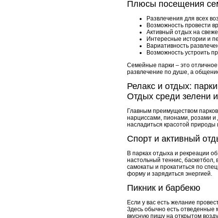
Плюсы посещения се
Развлечения для всех во
Возможность провести вр
Активный отдых на свеже
Интересные истории и п
Вариативность развлече
Возможность устроить п
Семейные парки – это отличное 
развлечение по душе, а общени
Релакс и отдых: парк
Отдых среди зелени и
Главным преимуществом парков 
нарциссами, пионами, розами и
насладиться красотой природы 
Спорт и активный отд
В парках отдыха и рекреации о
настольный теннис, баскетбол, 
самокаты и прокатиться по спе
форму и зарядиться энергией.
Пикник и барбекю
Если у вас есть желание провес
Здесь обычно есть отведенные 
вкусную пищу на открытом возду