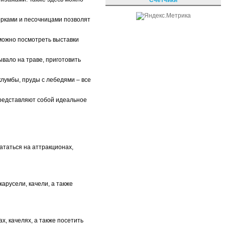
горками и песочницами позволят
 можно посмотреть выставки
вало на траве, приготовить
клумбы, пруды с лебедями – все
представляют собой идеальное
ататься на аттракционах,
карусели, качели, а также
х, качелях, а также посетить