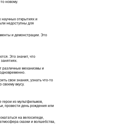
то новому.
х научных открытиях и
были недоступны для
именты и демонстрации. Это
тся. Это значит, что
 занятиях.
ают различные механизмы и
я одновременно.
ть свои знания, узнать что-то
 своему вкусу.
е герои из мультфильмов,
ьи, провести день рождения или
окататься на велосипеде,
 атмосфера сказки и волшебства,