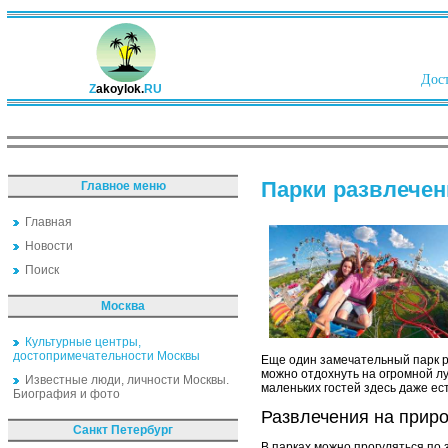
Дост
Z
akoylok.
RU
Парки развлечен
Главное меню
Главная
Новости
Поиск
Москва
Культурные центры,
достопримечательности Москвы
Еще один замечательный парк ра
можно отдохнуть на огромной л
Известные люди, личности Москвы.
маленьких гостей здесь даже ес
Биография и фото
Развлечения на приро
Санкт Петербург
В парках можно прогуляться по