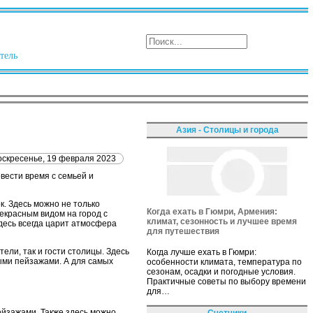
тель
Азия - Столицы и города
оскресенье, 19 февраля 2023
овести время с семьей и
к. Здесь можно не только
Когда ехать в Гюмри, Армения:
рекрасным видом на город с
климат, сезонность и лучшее время
здесь всегда царит атмосфера
для путешествия
ели, так и гости столицы. Здесь
Когда лучше ехать в Гюмри:
ыми пейзажами. А для самых
особенности климата, температура по
сезонам, осадки и погодные условия.
Практичные советы по выбору времени
для…
ейзажами. Также здесь можно
Счетчики