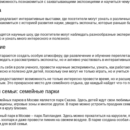
озможность познакомиться с захватывающими экспозициями и научиться чему-
а
редлагают интерактивные выставки, где посетители могут узнать о различны
накомиться с историей развития науки, увидеть экспонаты, которые раньше 
водятся научные шоу, где посетители могут наблюдать разнообразные экспер
о и узнать много интересного и полезного.
ние
тараются создать особую атмосферу, где развлечение и обучение переплетаю
людать и рассматривать экспонаты, но и активно участвовать в интерактивных
ть себя в роли ученого, провести научные эксперименты, узнать, как работ
сно и полезно для детей, поскольку они могут не только играть, но и учитьс
едоставляют возможность не только интересно провести время, но и расшири
ным. Это прекрасное место для семейного отдыха, где каждый найдет что-то по
 семьи: семейные парки
ейных парков в Москве является парк Сказка. Здесь детей ждут свои любимы
ционы, игровые зоны и многое другое. В парке можно устроить праздник сем
в кругу близких.
й парк в Москве – парк Лапландия. Здесь можно прокатиться на карусели, п
ь зоопарк и даже провести пикник на свежем воздухе. В парке создана особая
 для всей семьи.