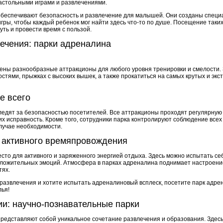
астольными играми и развлечениями.
обеспечивают безопасность и развлечение для малышей. Они созданы специ
ры, чтобы каждый ребенок мог найти здесь что-то по душе. Посещение таких
ть и провести время с пользой.
ечения: парки адреналина
ены разнообразные аттракционы для любого уровня тренировки и смелости. 
остями, прыжках с высоких вышек, а также прокатиться на самых крутых и эк
е всего
едят за безопасностью посетителей. Все аттракционы проходят регулярную 
их исправность. Кроме того, сотрудники парка контролируют соблюдение всех
случае необходимости.
 активного времяпровождения
сто для активного и заряженного энергией отдыха. Здесь можно испытать се
положительных эмоций. Атмосфера в парках адреналина поднимает настроение
тях.
развлечения и хотите испытать адреналиновый всплеск, посетите парк адрен
ья!
и: научно-познавательные парки
редставляют собой уникальное сочетание развлечения и образования. Здесь