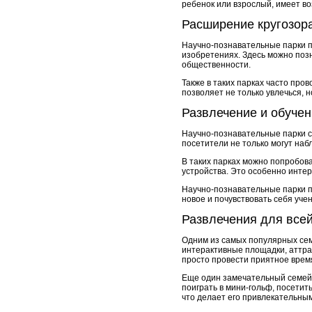
ребенок или взрослый, имеет в
Расширение кругозор
Научно-познавательные парки п
изобретениях. Здесь можно поз
общественности.
Также в таких парках часто про
позволяет не только увлечься, н
Развлечение и обуче
Научно-познавательные парки с
посетители не только могут наб
В таких парках можно попробова
устройства. Это особенно интере
Научно-познавательные парки пр
новое и почувствовать себя уче
Развлечения для всей
Одним из самых популярных сем
интерактивные площадки, аттрак
просто провести приятное время 
Еще один замечательный семейны
поиграть в мини-гольф, посетит
что делает его привлекательным