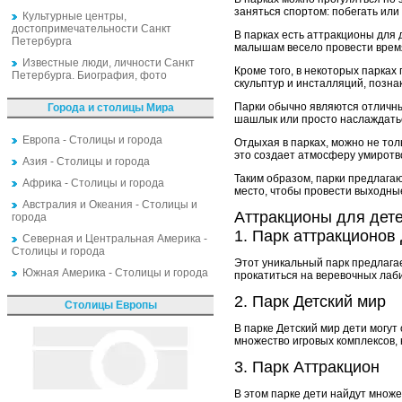
заняться спортом: побегать ил
Культурные центры,
достопримечательности Санкт
В парках есть аттракционы для 
Петербурга
малышам весело провести врем
Известные люди, личности Санкт
Кроме того, в некоторых парка
Петербурга. Биография, фото
скульптур и инсталляций, позна
Парки обычно являются отличны
Города и столицы Мира
шашлык или просто наслаждатьс
Европа - Столицы и города
Отдыхая в парках, можно не тол
это создает атмосферу умиротв
Азия - Столицы и города
Таким образом, парки предлага
Африка - Столицы и города
место, чтобы провести выходные
Австралия и Океания - Столицы и
Аттракционы для дете
города
1. Парк аттракционо
Северная и Центральная Америка -
Столицы и города
Этот уникальный парк предлага
Южная Америка - Столицы и города
прокатиться на веревочных лаби
2. Парк Детский мир
Столицы Европы
В парке Детский мир дети могут 
множество игровых комплексов, 
3. Парк Аттракцион
В этом парке дети найдут множе