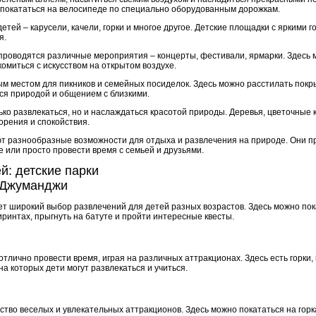
и покататься на велосипеде по специально оборудованным дорожкам.
детей – карусели, качели, горки и многое другое. Детские площадки с яркими 
я.
х проводятся различные мероприятия – концерты, фестивали, ярмарки. Здесь
комиться с искусством на открытом воздухе.
м местом для пикников и семейных посиделок. Здесь можно расстилать покры
я природой и общением с близкими.
ько развлекаться, но и наслаждаться красотой природы. Деревья, цветочные 
орения и спокойствия.
ют разнообразные возможности для отдыха и развлечения на природе. Они 
 или просто провести время с семьей и друзьями.
й: детские парки
в Джуманджи
ет широкий выбор развлечений для детей разных возрастов. Здесь можно пок
ринтах, прыгнуть на батуте и пройти интересные квесты.
отлично провести время, играя на различных аттракционах. Здесь есть горки, 
на которых дети могут развлекаться и учиться.
ство веселых и увлекательных аттракционов. Здесь можно покататься на горка