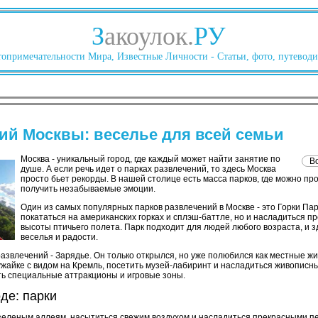
З
акоулок.
РУ
опримечательности Мира, Известные Личности - Статьи, фото, путеводи
ий Москвы: веселье для всей семьи
Москва - уникальный город, где каждый может найти занятие по
В
душе. А если речь идет о парках развлечений, то здесь Москва
просто бьет рекорды. В нашей столице есть масса парков, где можно пр
получить незабываемые эмоции.
Один из самых популярных парков развлечений в Москве - это Горки Пар
покататься на американских горках и сплэш-баттле, но и насладиться п
высоты птичьего полета. Парк подходит для людей любого возраста, и 
веселья и радости.
звлечений - Зарядье. Он только открылся, но уже полюбился как местные жит
ужайке с видом на Кремль, посетить музей-лабиринт и насладиться живописн
ть специальные аттракционы и игровые зоны.
де: парки
 зеленым аллеям, насытиться свежим воздухом и насладиться прекрасными п