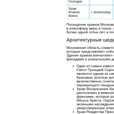
Господня
Храм
Иоанна
г. Зеленоград
Воина
Посещение храмов Московск
в атмосферу веры и покоя, 
более одной сотни лет, и п
Архитектурные шед
Московская область славит
которые представляют собо
Здания храмов впечатляют
фасадами и уникальными д
Один из самых извест
Свято-Троицкий Серги
является одним из с
Красивые золотые ку
величественно сочета
окружающего ландша
Храм Воскресения Хр
расположен в живопи
фресками, которые ра
Иисуса Христа. Окру
зелеными насаждения
умиротворенную атмо
Храм Рождества Прес