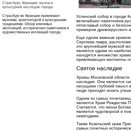
Страсбург, Франция: музеи и
культурное наследие города
Страсбург во Франции привлекает
Успенский собор в городе К
музеями, архитектурой и культурными
величайших памятников рус
традициями. Обзор ключевых
пятиглавый собор и белос
экспозиций, исторических памятников и
примером древнерусского а
художественных коллекций города.
Еще одним важным храмом 
Сергиева лавра, расположе
это крупнейший мужской мо
является одним из наиболе
находятся множество храмо
привлекающих миллионы по
Святое наследие
Храмы Московской области 
наследие. Они являются си
несущими глубокий смысл и
люди приходят искать утеше
Одним из самых почитаемых
является Храм Рождества П
Считается, что икона Богом
является чудотворной и по
невзгодами.
Также Козельский храм Пре
самых почетных историческ