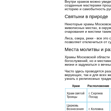
Внутри храмов можно увиде
созданные мастерами прош
историю и самобытность рус
Святыни в природе
Некоторые храмы Московско
живописных местах, в окру
очарования и мистики таки
Леса, озера, реки - все эт
позволяет отключиться от с
Места молитвы и р
Храмы Московской области 
богослужений, но и местами
жизни и задуматься о вечны
Часто здесь проводятся ра
верующих, так и для всех 
узнать о религиозных тради
Храм
Расположение
Храм святой
г. Сергиев
Троицы
Посад
Церковь
Вознесения
г. Коломна