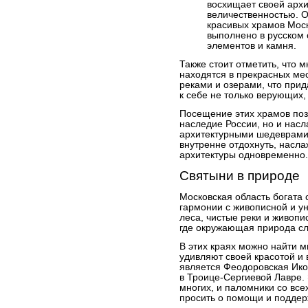
восхищает своей архи
величественностью. О
красивых храмов Моск
выполнено в русском
элементов и камня.
Также стоит отметить, что 
находятся в прекрасных ме
реками и озерами, что при
к себе не только верующих,
Посещение этих храмов позв
наследие России, но и нас
архитектурными шедеврами.
внутренне отдохнуть, насл
архитектуры одновременно.
Святыни в природе
Московская область богата 
гармонии с живописной и у
леса, чистые реки и живоп
где окружающая природа сл
В этих краях можно найти м
удивляют своей красотой и 
является Феодоровская Ико
в Троице-Сергиевой Лавре.
многих, и паломники со все
просить о помощи и поддер