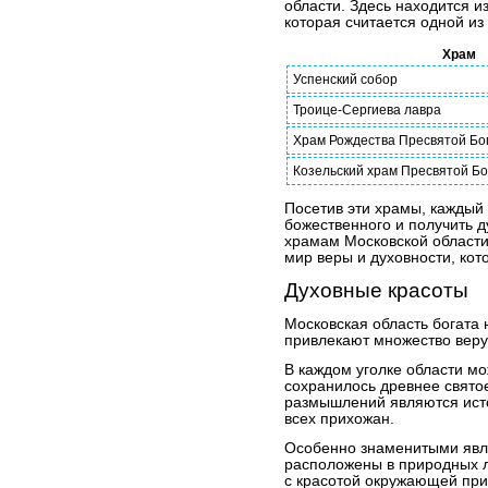
области. Здесь находится 
которая считается одной из
Храм
Успенский собор
Троице-Сергиева лавра
Храм Рождества Пресвятой Бо
Козельский храм Пресвятой Б
Посетив эти храмы, каждый
божественного и получить 
храмам Московской област
мир веры и духовности, кот
Духовные красоты
Московская область богата 
привлекают множество вер
В каждом уголке области мо
сохранилось древнее свято
размышлений являются исто
всех прихожан.
Особенно знаменитыми явл
расположены в природных 
с красотой окружающей пр