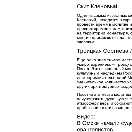
Скит Кленовый
Один из самых известных м
Кленовый, находится в окр
провести время в молитве и
древних храмов и памятнико
на территории монастыря, 
многие приезжают сюда, чт
здоровье.
Троицкая Сергиева 
Еще одно знаменитое место
умиротворением, – Троицка
Посад. Этот священный мон
культурным наследием Росс
достопримечательностей Мо
значительное количество х
других архитектурных шеде
Посетив эти места молитвы
почувствовать духовную эне
атмосферу веры и сохрани
пребывания в этих священн
Видео:
В Омске начали суд
евангелистов