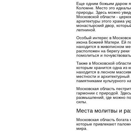
Еще одним божьим даром яв
Коломне. Место это идеальн
природы. Здесь можно увид
Московской области - церк
архитектуры этого храма у
монастырский двор, которы
лепниной.
Особый интерес в Московск
икона Божией Матери. Ей п
находится в живописном ме
расположен на берегу реки
помолиться и почувствовать
Также в Московской области
которым хранится одна из 
находится в лесном массив
местности и архитектурный
памятниками культурного н
Московская область пестри
гармонии с природой. Здес
размышлений, где можно по
силы.
Места молитвы и р
Московская область богата
которые привлекают паломни
мира.