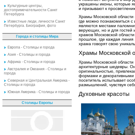
украшены иконы, которые я
Культурные центры,
и призывают к просветлени
достопримечательности Санкт
Петербурга
Храмы Московской области 
где можно познакомиться с 
Известные люди, личности Санкт
Петербурга. Биография, фото
являются местами паломнич
верующих, но и для гостей и
храмов Московской области
Города и столицы Мира
прошлое, где каждая линия
храма говорят свою уникал
Европа - Столицы и города
Храмы Московской 
Азия - Столицы и города
Африка - Столицы и города
Храмы Московской области
архитектурные шедевры. Он
Австралия и Океания - Столицы и
оригинальностью, привлек
города
формами и декоративными 
посетитель испытывает ос
Северная и Центральная Америка -
Столицы и города
размышлений, чувствуя се
Южная Америка - Столицы и города
Духовные красоты
Столицы Европы