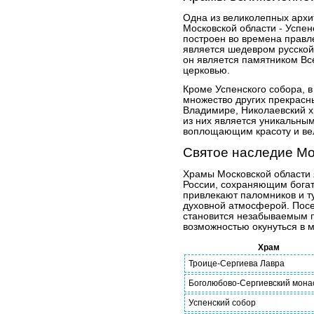
Одна из великолепных архи
Московской области - Успе
построен во времена прав
является шедевром русской 
он является памятником В
церковью.
Кроме Успенского собора, 
множество других прекрасн
Владимире, Николаевский х
из них является уникальны
воплощающим красоту и ве
Святое наследие Мо
Храмы Московской области
России, сохраняющим богат
привлекают паломников и ту
духовной атмосферой. Пос
становится незабываемым 
возможностью окунуться в м
Храм
Троице-Сергиева Лавра
Боголюбово-Сергиевский мона
Успенский собор