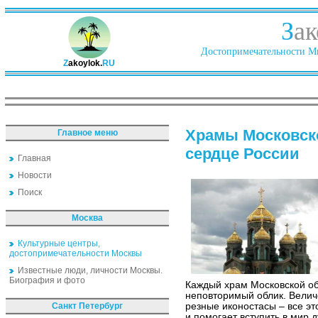
З
ак
Достопримечательности Ми
Z
akoylok.
RU
Храмы Московско
Главное меню
сердце России
Главная
Новости
Поиск
Москва
Культурные центры,
достопримечательности Москвы
Известные люди, личности Москвы.
Биография и фото
Каждый храм Московской об
неповторимый облик. Велич
Санкт Петербург
резные иконостасы – все э
и помогает вступить в мир 