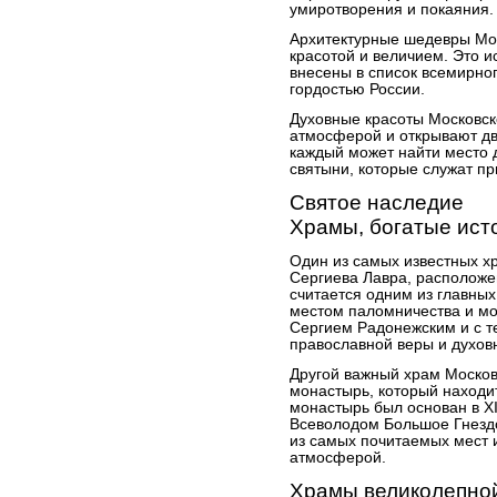
умиротворения и покаяния.
Архитектурные шедевры Мо
красотой и величием. Это и
внесены в список всемирн
гордостью России.
Духовные красоты Московск
атмосферой и открывают дв
каждый может найти место 
святыни, которые служат п
Святое наследие
Храмы, богатые ист
Один из самых известных х
Сергиева Лавра, расположе
считается одним из главных
местом паломничества и мо
Сергием Радонежским и с т
православной веры и духов
Другой важный храм Москов
монастырь, который находи
монастырь был основан в XI
Всеволодом Большое Гнезд
из самых почитаемых мест и
атмосферой.
Храмы великолепно