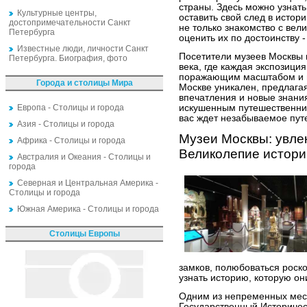
страны. Здесь можно узнат
Культурные центры,
оставить свой след в истор
достопримечательности Санкт
не только знакомство с вел
Петербурга
оценить их по достоинству -
Известные люди, личности Санкт
Посетители музеев Москвы м
Петербурга. Биография, фото
века, где каждая экспозиц
поражающим масштабом и п
Города и столицы Мира
Москве уникален, предлага
впечатления и новые знания
Европа - Столицы и города
искушенным путешественник
вас ждет незабываемое путе
Азия - Столицы и города
Музеи Москвы: увле
Африка - Столицы и города
Великолепие истори
Австралия и Океания - Столицы и
города
Северная и Центральная Америка -
Столицы и города
Южная Америка - Столицы и города
Столицы Европы
замков, полюбоваться рос
узнать историю, которую они
Одним из непременных мест,
Государственный Историче