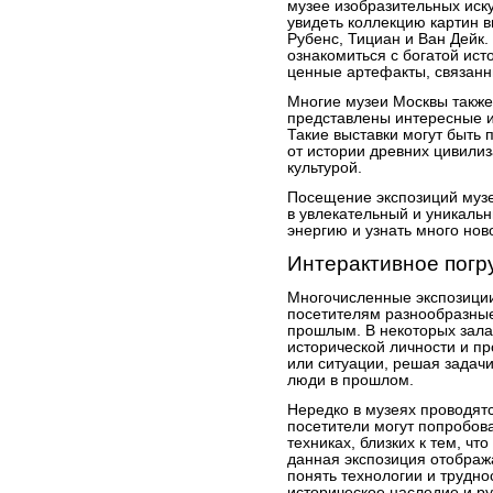
музее изобразительных иск
увидеть коллекцию картин 
Рубенс, Тициан и Ван Дейк
ознакомиться с богатой ист
ценные артефакты, связанн
Многие музеи Москвы также
представлены интересные и
Такие выставки могут быть
от истории древних цивили
культурой.
Посещение экспозиций музе
в увлекательный и уникальн
энергию и узнать много нов
Интерактивное погр
Многочисленные экспозици
посетителям разнообразны
прошлым. В некоторых зала
исторической личности и п
или ситуации, решая задачи
люди в прошлом.
Нередко в музеях проводятс
посетители могут попробов
техниках, близких к тем, чт
данная экспозиция отображ
понять технологии и трудно
историческое наследие и р