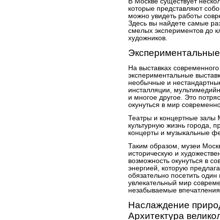
В Москве существует нескол
которые представляют собо
можно увидеть работы совр
Здесь вы найдете самые ра
смелых экспериментов до к
художников.
Экспериментальные 
На выставках современного 
экспериментальные выставк
необычные и нестандартные
инсталляции, мультимедийн
и многое другое. Это потря
окунуться в мир современно
Театры и концертные залы 
культурную жизнь города, п
концерты и музыкальные фе
Таким образом, музеи Моск
историческую и художестве
возможность окунуться в со
энергией, которую предлага
обязательно посетить один 
увлекательный мир совреме
незабываемые впечатления
Наслаждение приро
Архитектура велико