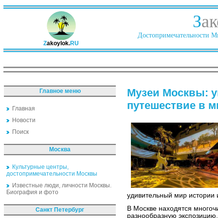
З
ак
Достопримечательности Ми
Z
akoylok.
RU
Музеи Москвы: 
Главное меню
путешествие в м
Главная
Новости
Поиск
Москва
Культурные центры,
достопримечательности Москвы
Известные люди, личности Москвы.
Биография и фото
удивительный мир истории и
В Москве находятся многоч
Санкт Петербург
разнообразную экспозицию,