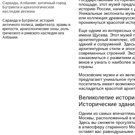
Саранда, Албания: античный город
площади, этот музей предл
Бутринти и археологическое
историю России, начиная с 
наследие региона
Уникальные экспонаты музея
или коллекция древнерусско
Саранда и Бутринти: история
проникнуться красотой исто
античного полиса, амфитеатр, храмы и
крепости, археологические зоны, роль
Еще одним из интересных о
греческого и римского наследия юга
имени Щусева. Этот музей 
Албании.
архитектурный комплекс, 
зданий и сооружений. Здес
архитектурные стили и эпох
современных строений. Экс
ознакомиться с развитием а
веков и узнать о наиболее
страны.
Московские музеи и их вели
предлагают уникальное пут
посетитель имеет возможно
насладиться красотой архи
Великолепие истори
Исторические здани
Одним из самых впечатляю
Москвы, расположенный в и
Здесь вы сможете прогулят
в атмосферу старинного Мос
оставят вас равнодушными. 