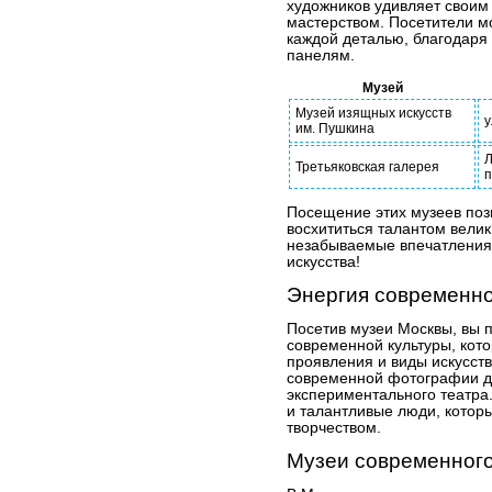
художников удивляет своим
мастерством. Посетители мо
каждой деталью, благодар
панелям.
Музей
Музей изящных искусств
у
им. Пушкина
Л
Третьяковская галерея
п
Посещение этих музеев позв
восхититься талантом велик
незабываемые впечатления 
искусства!
Энергия современно
Посетив музеи Москвы, вы 
современной культуры, кот
проявления и виды искусств
современной фотографии д
экспериментального театра.
и талантливые люди, которы
творчеством.
Музеи современного