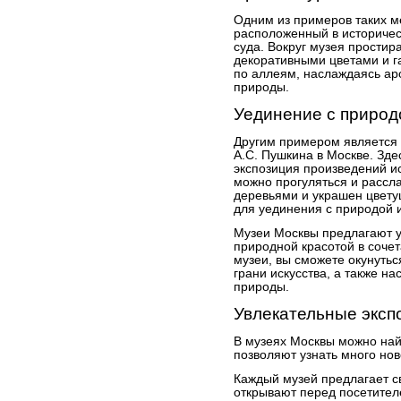
Одним из примеров таких м
расположенный в историчес
суда. Вокруг музея прости
декоративными цветами и г
по аллеям, наслаждаясь ар
природы.
Уединение с природ
Другим примером является 
А.С. Пушкина в Москве. Зде
экспозиция произведений ис
можно прогуляться и рассл
деревьями и украшен цвету
для уединения с природой 
Музеи Москвы предлагают 
природной красотой в сочет
музеи, вы сможете окунутьс
грани искусства, а также н
природы.
Увлекательные эксп
В музеях Москвы можно най
позволяют узнать много ново
Каждый музей предлагает с
открывают перед посетител