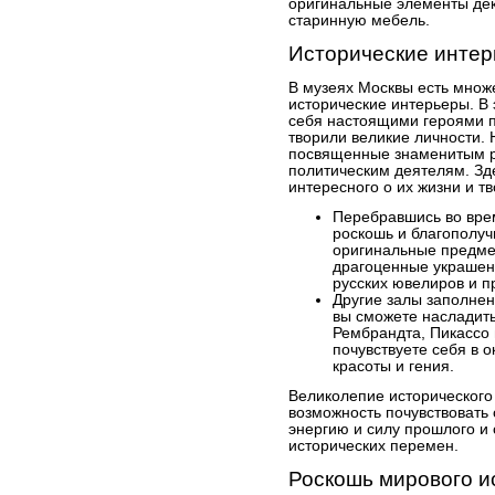
оригинальные элементы де
старинную мебель.
Исторические инте
В музеях Москвы есть множ
исторические интерьеры. В 
себя настоящими героями п
творили великие личности. 
посвященные знаменитым р
политическим деятелям. Зд
интересного о их жизни и тв
Перебравшись во врем
роскошь и благополуч
оригинальные предме
драгоценные украшен
русских ювелиров и п
Другие залы заполнен
вы сможете насладить
Рембрандта, Пикассо 
почувствуете себя в о
красоты и гения.
Великолепие исторического
возможность почувствовать 
энергию и силу прошлого и 
исторических перемен.
Роскошь мирового и