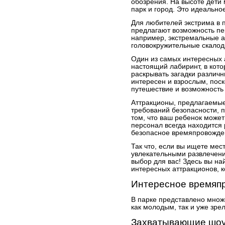
обозрения. На высоте дети
парк и город. Это идеально
Для любителей экстрима в п
предлагают возможность п
например, экстремальные а
головокружительные скало
Один из самых интересных 
настоящий лабиринт, в кото
раскрывать загадки различ
интересен и взрослым, поск
путешествие и возможность 
Аттракционы, предлагаемые 
требований безопасности, п
том, что ваш ребенок може
персонал всегда находится 
безопасное времяпровожден
Так что, если вы ищете мес
увлекательными развлечени
выбор для вас! Здесь вы на
интересных аттракционов, к
Интересное времяп
В парке представлено множ
как молодым, так и уже зре
Захватывающие шоу