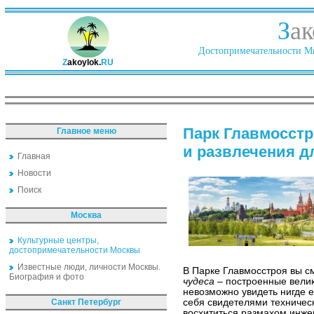
З
ак
Достопримечательности Ми
Z
akoylok.
RU
Парк Главмосстр
Главное меню
и развлечения д
Главная
Новости
Поиск
Москва
Культурные центры,
достопримечательности Москвы
Известные люди, личности Москвы.
В Парке Главмосстроя вы с
Биография и фото
чудеса
– построенные вели
невозможно увидеть нигде е
Санкт Петербург
себя свидетелями техничес
восхититься размахом инже