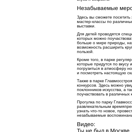
Незабываемые меро
Здесь вы сможете посетить 
мастер-классы по различны
выставки.
Для детей проводятся спец
которых можно поучаствова
больше о мире природы, нау
возможность расширить круг
пользой.
Кроме того, в парке регуля
которые придутся по вкусу 
погрузиться в атмосферу но
и посмотреть настоящую ск
Также в парке Главмосстроя
конкурсов. Здесь можно уви
поклонников искусства, а т
поучаствовать в различных 
Прогулка по парку Главмосс
развлекательным времяпре
узнать что-то новое, провес
незабываемые воспоминания
Видео:
Ты не был в Москве,