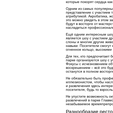
которые покорят сердца как 
Одним из самых популярных
представление с участием т
атрибутикой. Акробатика, ж
это можно увидеть в этом 
будут в восторге от мастерс
насладиться профессионал
Ещё одним интересным шоу,
является шоу с участием др
слоны и многие другие жив
навыки. Посетители смогут
огненное кольцо, высокими
Для тех, кто предпочитает 
парке организуются шоу с 
Фокусы с исчезновением об
воскрешением – всё это буд
останутся в полном восторг
Не обязательно быть проф
иллюзионистом, чтобы насл
и развлечения здесь интер
посетителя, будь то взросл
Не упустите возможность ок
развлечений в парке Главмо
незабываемое времяпрепро
Разнообразие ресто