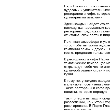
Парк Главмосстроя славитс
чудесами и увлекательными
ресторанов и кафе, которы
кулинарными изысками.
Здесь каждый найдет что-то
насладиться ароматным коф
рестораны предложат самы
от итальянской пасты и пиц
Приятная атмосфера и уют
того, чтобы вы могли отдох
компании семьи и друзей. П
гостю, предлагая только св
В ресторанах и кафе Парка
тематические вечера, где 
открыть для себя что-то ин
культурой разных стран и 
кухни.
К тому же, у каждого завед
маленькие посетители смог
Также рестораны и кафе пр
напитки, которые порадуют 
Так что, если вы зашли сюд
развлечений, но и чтобы хо
разочарованы. В Парке Глав
вкуса и возраста.