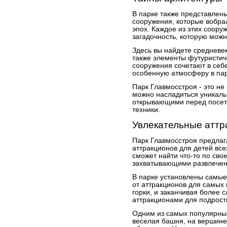
В парке также представлен
сооружения, которые вобра
эпох. Каждое из этих соор
загадочность, которую можн
Здесь вы найдете средневе
также элементы футуристиче
сооружения сочетают в себе
особенную атмосферу в пар
Парк Главмосстроя - это не 
можно насладиться уникал
открывающими перед посет
техники.
Увлекательные аттр
Парк Главмосстроя предлаг
аттракционов для детей все
сможет найти что-то по сво
захватывающими развлече
В парке установлены самые
от аттракционов для самых 
горки, и заканчивая более
аттракционами для подрост
Одним из самых популярных
веселая башня, на вершине