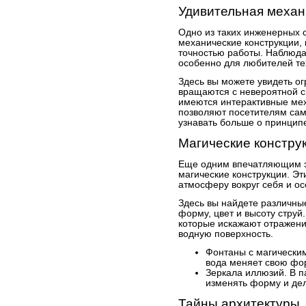
Удивительная механ
Одно из таких инженерных 
механические конструкции,
точностью работы. Наблюда
особенно для любителей те
Здесь вы можете увидеть о
вращаются с невероятной ск
имеются интерактивные мех
позволяют посетителям сам
узнавать больше о принципе
Магические констру
Еще одним впечатляющим э
магические конструкции. Э
атмосферу вокруг себя и о
Здесь вы найдете различны
форму, цвет и высоту струй
которые искажают отражени
водную поверхность.
Фонтаны с магическим
вода меняет свою фо
Зеркала иллюзий. В п
изменять форму и де
Тайны архитектуры