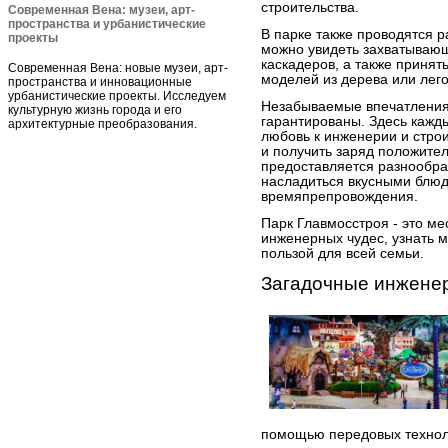
строительства.
Современная Вена: музеи, арт-
пространства и урбанистические
В парке также проводятся 
проекты
можно увидеть захватываю
каскадеров, а также принят
Современная Вена: новые музеи, арт-
моделей из дерева или лего
пространства и инновационные
урбанистические проекты. Исследуем
Незабываемые впечатления
культурную жизнь города и его
гарантированы. Здесь кажды
архитектурные преобразования.
любовь к инженерии и строи
и получить заряд положите
предоставляется разнообра
насладиться вкусными блюд
времяпрепровождения.
Парк Главмосстроя - это ме
инженерных чудес, узнать м
пользой для всей семьи.
Загадочные инжене
помощью передовых техноло