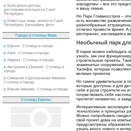
аэродромы – все это предст
Культурные центры,
и вашу семью.
достопримечательности Санкт
Петербурга
Но Парк Главмосстроя – эт
есть множество развлечений
Известные люди, личности Санкт
Петербурга. Биография, фото
разнообразные аттракционы
отлично провести время. А 
ресторанах, наслаждаясь в
Города и столицы Мира
Необычный парк для
Европа - Столицы и города
В парке можно наблюдать з
Азия - Столицы и города
узнать, как они функционир
Африка - Столицы и города
строительные проекты. Так
знаменитых сооружений, так
Австралия и Океания - Столицы и
Халифа, которые позволяют
города
великих проектов.
Северная и Центральная Америка -
Но самое удивительное в па
Столицы и города
которые доступны и для дет
Южная Америка - Столицы и города
себя в роли строителя на и
почувствовать себя настоя
пролетит незаметно, и кажд
Столицы Европы
Интерактивные экспозиции в
технологиях и принципах р
Можно попробовать смодели
свой проект дома на компью
предусмотрены образовате
узнать много нового и инте