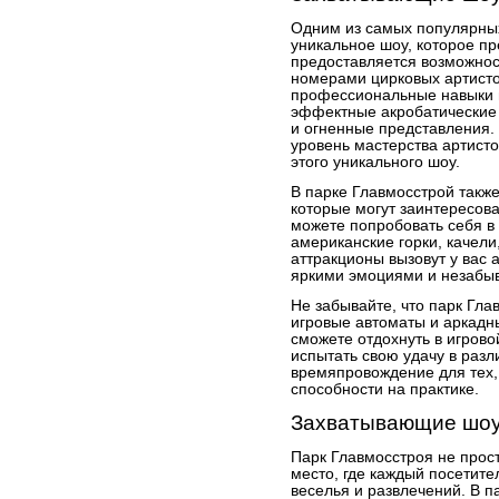
Одним из самых популярных
уникальное шоу, которое п
предоставляется возможно
номерами цирковых артисто
профессиональные навыки и
эффектные акробатические 
и огненные представления.
уровень мастерства артисто
этого уникального шоу.
В парке Главмосстрой также
которые могут заинтересов
можете попробовать себя в 
американские горки, качели
аттракционы вызовут у вас 
яркими эмоциями и незаб
Не забывайте, что парк Гл
игровые автоматы и аркадн
сможете отдохнуть в игрово
испытать свою удачу в разл
времяпровождение для тех, 
способности на практике.
Захватывающие шоу
Парк Главмосстроя не прост
место, где каждый посетит
веселья и развлечений. В 