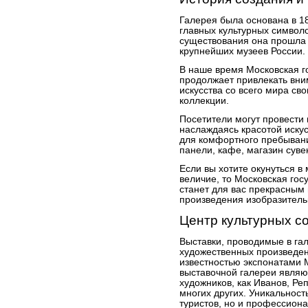
Галерея была основана в 18
главных культурных символо
существования она прошла д
крупнейших музеев России.
В наше время Московская г
продолжает привлекать вни
искусства со всего мира св
коллекции.
Посетители могут провести 
наслаждаясь красотой искус
для комфортного пребыван
панели, кафе, магазин суве
Если вы хотите окунуться в 
величие, то Московская гос
станет для вас прекрасным
произведения изобразительн
Центр культурных с
Выставки, проводимые в га
художественных произведен
известностью экспонатами 
выставочной галереи являю
художников, как Иванов, Ре
многих других. Уникальност
туристов, но и профессион