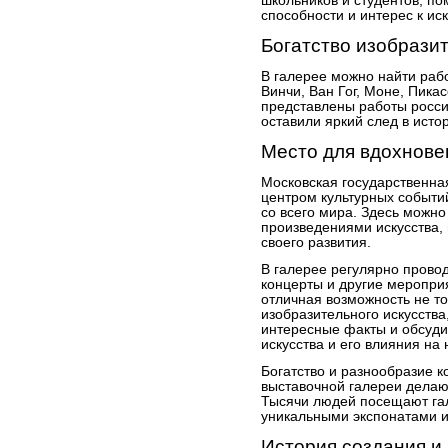
школьников и студентов, по
способности и интерес к иск
Богатство изобразит
В галерее можно найти рабо
Винчи, Ван Гог, Моне, Пика
представлены работы росси
оставили яркий след в истор
Место для вдохнове
Московская государственна
центром культурных событи
со всего мира. Здесь можн
произведениями искусства, 
своего развития.
В галерее регулярно провод
концерты и другие меропри
отличная возможность не т
изобразительного искусства,
интересные факты и обсуди
искусства и его влияния на
Богатство и разнообразие 
выставочной галереи делаю
Тысячи людей посещают гал
уникальными экспонатами и
История создания и