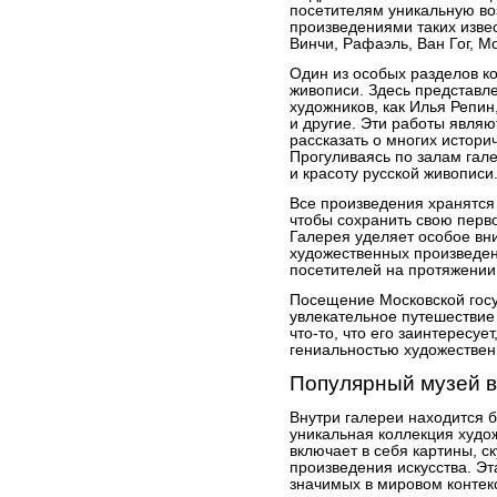
посетителям уникальную во
произведениями таких изве
Винчи, Рафаэль, Ван Гог, М
Один из особых разделов ко
живописи. Здесь представл
художников, как Илья Репи
и другие. Эти работы явля
рассказать о многих истори
Прогуливаясь по залам гал
и красоту русской живописи
Все произведения хранятся
чтобы сохранить свою перво
Галерея уделяет особое вн
художественных произведен
посетителей на протяжении 
Посещение Московской госу
увлекательное путешествие 
что-то, что его заинтересуе
гениальностью художествен
Популярный музей в
Внутри галереи находится б
уникальная коллекция худо
включает в себя картины, с
произведения искусства. Эт
значимых в мировом контек