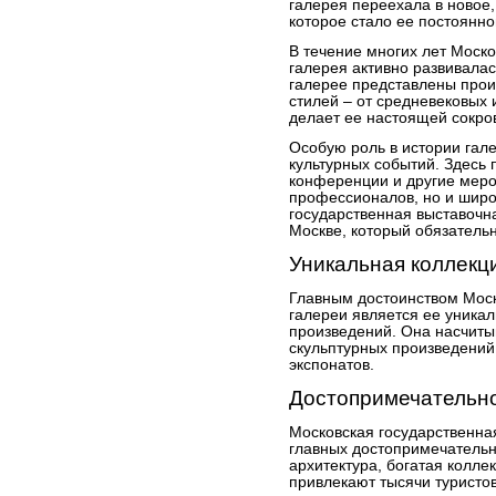
галерея переехала в новое
которое стало ее постоянн
В течение многих лет Моск
галерея активно развивалас
галерее представлены прои
стилей – от средневековых
делает ее настоящей сокро
Особую роль в истории гал
культурных событий. Здесь 
конференции и другие меро
профессионалов, но и широ
государственная выставочн
Москве, который обязатель
Уникальная коллекц
Главным достоинством Моск
галереи является ее уника
произведений. Она насчиты
скульптурных произведений
экспонатов.
Достопримечательн
Московская государственна
главных достопримечательн
архитектура, богатая колл
привлекают тысячи туристо