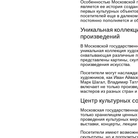
Особенностью Московской г
является ее история создан
первых культурных объектов
посетителей еще в далеком 
постоянно пополняется и о
Уникальная коллекц
произведений
В Московской государствен
уникальная коллекция худо
охватывающая различные пе
представлены картины, скул
произведения искусства.
Посетители могут наслажд
художников, как Иван Айваз
Марк Шагал, Владимир Татл
включает не только произве
мастеров из разных стран и
Центр культурных с
Московская государственна
только хранилищем ценных 
проведения культурных мер
выставки, концерты, лекции
Посетители имеют возможно
скульптуры, но и погрузить