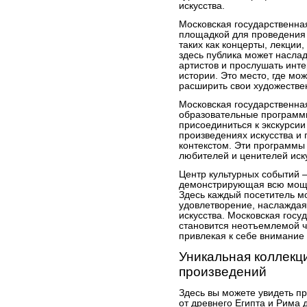
искусства.
Московская государственна
площадкой для проведения 
таких как концерты, лекции
здесь публика может насла
артистов и прослушать инт
истории. Это место, где мо
расширить свои художестве
Московская государственна
образовательные программы
присоединиться к экскурсии
произведениях искусства и 
контекстом. Эти программы
любителей и ценителей иску
Центр культурных событий –
демонстрирующая всю мощь 
Здесь каждый посетитель м
удовлетворение, наслажда
искусства. Московская госу
становится неотъемлемой ч
привлекая к себе внимание 
Уникальная коллекц
произведений
Здесь вы можете увидеть пр
от древнего Египта и Рима 