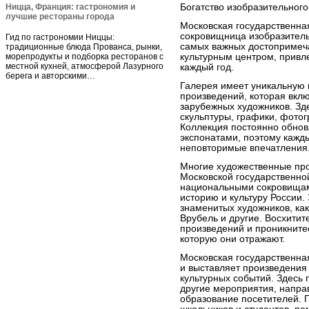
Ницца, Франция: гастрономия и
Богатство изобразительного
лучшие рестораны города
Московская государственна
сокровищница изобразитель
Гид по гастрономии Ниццы:
самых важных достопримеча
традиционные блюда Прованса, рынки,
морепродукты и подборка ресторанов с
культурным центром, прив
местной кухней, атмосферой Лазурного
каждый год.
берега и авторскими…
Галерея имеет уникальную
произведений, которая вклю
зарубежных художников. Зд
скульптуры, графики, фотог
Коллекция постоянно обнов
экспонатами, поэтому кажды
неповторимые впечатления
Многие художественные про
Московской государственно
национальными сокровища
историю и культуру России.
знаменитых художников, ка
Врубель и другие. Восхитит
произведений и проникните
которую они отражают.
Московская государственная
и выставляет произведения 
культурных событий. Здесь 
другие мероприятия, напра
образование посетителей. Г