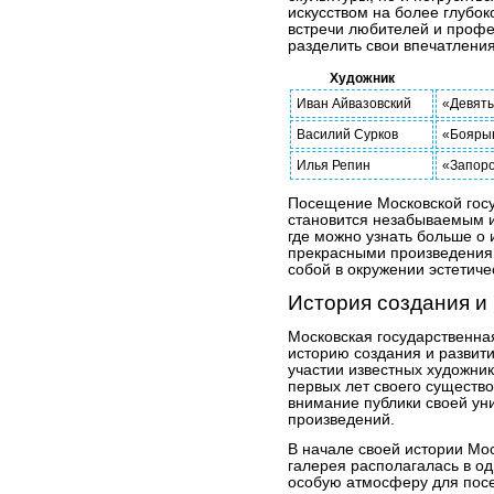
искусством на более глубок
встречи любителей и профе
разделить свои впечатления
Художник
Иван Айвазовский
«Девяты
Василий Сурков
«Бояры
Илья Репин
«Запоро
Посещение Московской госу
становится незабываемым и
где можно узнать больше о 
прекрасными произведениям
собой в окружении эстетиче
История создания и
Московская государственна
историю создания и развити
участии известных художник
первых лет своего существо
внимание публики своей ун
произведений.
В начале своей истории Мо
галерея располагалась в од
особую атмосферу для пос