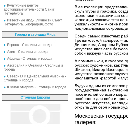
Культурные центры,
В ее коллекции представле
достопримечательности Санкт
скульптуры и графики, созд
Петербурга
иконописи и заканчивая со
коллекции заключается не т
Известные люди, личности Санкт
уникальности – многие прои
Петербурга. Биография, фото
национальными сокровища
Города и столицы Мира
Среди самых известных раб
Третьяковской галерее, – 
Дионисием, Андреем Рублев
Европа - Столицы и города
искусства являются безусл
Азия - Столицы и города
собой важную часть русской
Африка - Столицы и города
А помимо икон, в галерее п
русских художников, как Ил
Австралия и Океания - Столицы и
города
Шишкин, Виктор Васнецов и
искусства позволяют окунут
Северная и Центральная Америка -
насладиться красотой и глу
Столицы и города
Будучи одним из символов р
Южная Америка - Столицы и города
государственная выставочн
посетителей со всего мира.
Столицы Европы
особенное для себя и прони
русского искусства, насла
открыть для себя новые ху
Московская государ
галерея: