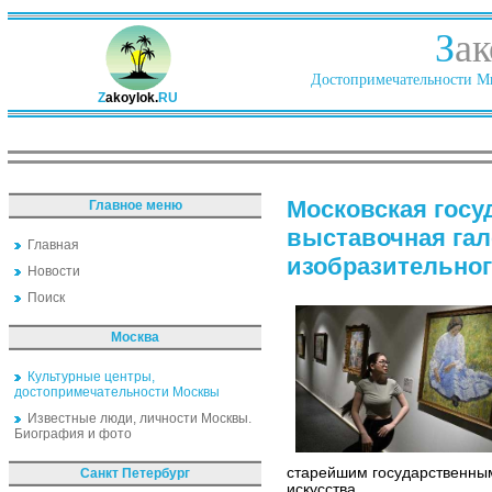
З
ак
Достопримечательности Ми
Z
akoylok.
RU
Московская госу
Главное меню
выставочная гал
Главная
изобразительног
Новости
Поиск
Москва
Культурные центры,
достопримечательности Москвы
Известные люди, личности Москвы.
Биография и фото
старейшим государственным
Санкт Петербург
искусства.