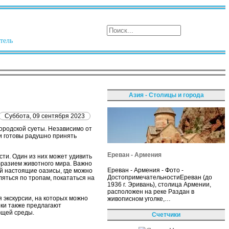
тель
Азия - Столицы и города
Суббота, 09 сентября 2023
ородской суеты. Независимо от
ти готовы радушно принять
Ереван - Армения
сти. Один из них может удивить
бразием животного мира. Важно
Ереван - Армения - Фото -
й настоящие оазисы, где можно
ДостопримечательностиЕреван (до
ляться по тропам, покататься на
1936 г. Эривань), столица Армении,
расположен на реке Раздан в
я экскурсии, на которых можно
живописном уголке,…
рки также предлагают
ющей среды.
Счетчики