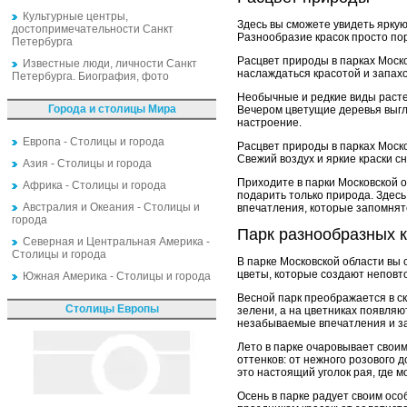
Культурные центры,
Здесь вы сможете увидеть яркую
достопримечательности Санкт
Разнообразие красок просто пор
Петербурга
Расцвет природы в парках Моско
Известные люди, личности Санкт
наслаждаться красотой и запах
Петербурга. Биография, фото
Необычные и редкие виды расте
Города и столицы Мира
Вечером цветущие деревья выгл
настроение.
Европа - Столицы и города
Расцвет природы в парках Моско
Свежий воздух и яркие краски с
Азия - Столицы и города
Приходите в парки Московской 
Африка - Столицы и города
подарить только природа. Здес
Австралия и Океания - Столицы и
впечатления, которые запомнятс
города
Парк разнообразных 
Северная и Центральная Америка -
Столицы и города
В парке Московской области вы
цветы, которые создают неповт
Южная Америка - Столицы и города
Весной парк преображается в ск
Столицы Европы
зелени, а на цветниках появляю
незабываемые впечатления и за
Лето в парке очаровывает свои
оттенков: от нежного розового 
это настоящий уголок рая, где 
Осень в парке радует своим осо