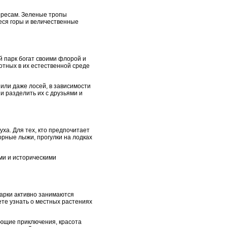
ересам. Зеленые тропы
еся горы и величественные
 парк богат своими флорой и
отных в их естественной среде
 или даже лосей, в зависимости
и разделить их с друзьями и
ха. Для тех, кто предпочитает
орные лыжи, прогулки на лодках
ми и историческими
арки активно занимаются
те узнать о местных растениях
ающие приключения, красота