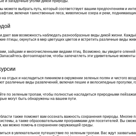
ые и загадочные уголки дикой природы.
 вы можете выбрать путь, который соответствует вашим предпочтениям и инт
шафтам, включая таинственные леса, живописные озера и реки, поднимающи
одой
 дает вам возможность наблюдать разнообразные виды дикой жизни. Каждый
кие птицы, окунуться в мир цветущих цветов и встретить различные виды жив
ками, зайцами и многочисленными видами птиц. Возможно, вы увидите оленей
е. Запасайтесь фотоаппаратом, чтобы запечатлеть эти удивительные моменты 
курсии
 на отдых и насладиться пикником в окружении зеленых полян и чистого возду
ают различные виды развлечений, включая пешие и велосипедные прогулки, г
дуйте по зеленым тропам, чтобы полностью насладиться природными пейзажа
рые могут быть обнаружены на вашем пути.
бласти также поможет вам осознать важность сохранения природы. Многие п
системы, а также образовательными программами для посетителей. Вы сможе
ом, как можно помочь в сохранении окружающей среды.
виться в увлекательное путешествие по зеленым тропам. Вас ждут захватыв