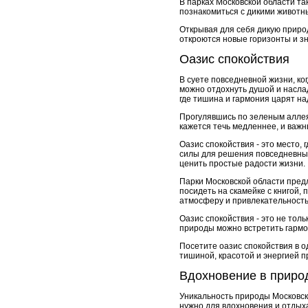
В парках Московской области та
познакомиться с дикими животны
Открывая для себя дикую приро
откроются новые горизонты и зн
Оазис спокойствия
В суете повседневной жизни, ко
можно отдохнуть душой и насла
где тишина и гармония царят на
Прогулявшись по зеленым аллеям
кажется течь медленнее, и важн
Оазис спокойствия - это место,
силы для решения повседневных 
ценить простые радости жизни.
Парки Московской области пред
посидеть на скамейке с книгой,
атмосферу и привлекательность,
Оазис спокойствия - это не тол
природы можно встретить гармо
Посетите оазис спокойствия в о
тишиной, красотой и энергией п
Вдохновение в приро
Уникальность природы Московско
нужно для вдохновения и отдыха