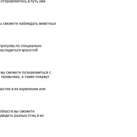
отправляйтесь в путь уже
 вы сможете наблюдать животных
прогулка по специально
насладиться красотой
 вы сможете познакомиться с
 привычках, а также покажут
астие в их кормлении или
 области вы сможете
видеть разных птиц в их