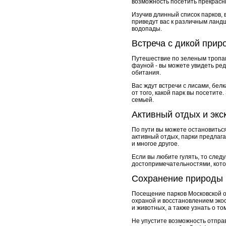
возможность посетить прекрасн
Изучив длинный список парков,
приведут вас к различным ланд
водопады.
Встреча с дикой прир
Путешествие по зеленым тропам
фауной - вы можете увидеть ред
обитания.
Вас ждут встречи с лисами, бел
от того, какой парк вы посетит
семьей.
Активный отдых и экс
По пути вы можете остановиться
активный отдых, парки предлаг
и многое другое.
Если вы любите гулять, то сле
достопримечательностями, кото
Сохранение природы
Посещение парков Московской о
охраной и восстановлением эко
и животных, а также узнать о т
Не упустите возможность отпра