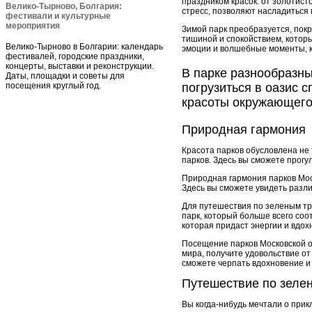
праздником красок: от золотист
Велико-Тырново, Болгария:
стресс, позволяют насладиться
фестивали и культурные
мероприятия
Зимой парк преобразуется, пок
тишиной и спокойствием, котор
Велико-Тырново в Болгарии: календарь
эмоции и волшебные моменты, к
фестивалей, городские праздники,
концерты, выставки и реконструкции.
В парке разнообразны
Даты, площадки и советы для
посещения круглый год.
погрузиться в оазис 
красоты окружающего
Природная гармония
Красота парков обусловлена не
парков. Здесь вы сможете прог
Природная гармония парков Моск
Здесь вы сможете увидеть разл
Для путешествия по зеленым тр
парк, который больше всего со
которая придаст энергии и вдох
Посещение парков Московской о
мира, получите удовольствие о
сможете черпать вдохновение и 
Путешествие по зеле
Вы когда-нибудь мечтали о при