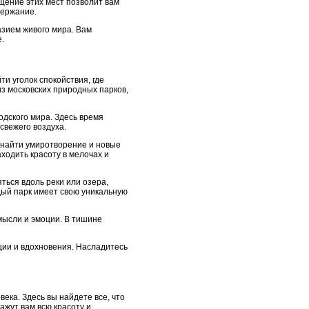
щение этих мест позволит вам
держание.
азием живого мира. Вам
.
и уголок спокойствия, где
з московских природных парков,
одского мира. Здесь время
свежего воздуха.
о найти умиротворение и новые
ходить красоту в мелочах и
ься вдоль реки или озера,
ждый парк имеет свою уникальную
 мысли и эмоции. В тишине
ации и вдохновения. Насладитесь
ека. Здесь вы найдете все, что
ажут вам всю красоту и