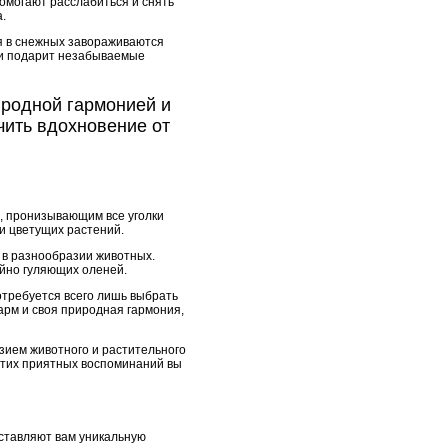
помогают расслабиться и снять
.
ая в снежных завораживаются
тии подарит незабываемые
иродной гармонией и
учить вдохновение от
м, пронизывающим все уголки
и цветущих растений.
и в разнообразии животных.
ойно гуляющих оленей.
отребуется всего лишь выбрать
арм и своя природная гармония,
зием животного и растительного
 этих приятных воспоминаний вы
ставляют вам уникальную