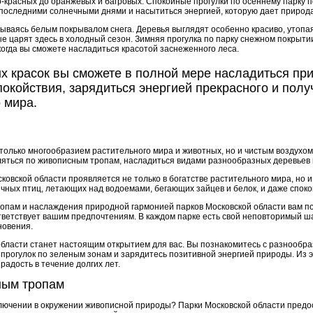
о-красных до оранжевых и багровых. Спокойные прогулки по осеннему парку 
 последними солнечными днями и насытиться энергией, которую дает природа
рываясь белым покрывалом снега. Деревья выглядят особенно красиво, утоп
ые царят здесь в холодный сезон. Зимняя прогулка по парку снежном покры
огда вы сможете насладиться красотой заснеженного леса.
х красок вы сможете в полной мере насладиться пр
спокойствия, зарядиться энергией прекрасного и пол
 мира.
 только многообразием растительного мира и животных, но и чистым воздухо
уляться по живописным тропам, насладиться видами разнообразных деревьев 
овской области проявляется не только в богатстве растительного мира, но 
ичных птиц, летающих над водоемами, бегающих зайцев и белок, и даже спок
опам и наслаждения природной гармонией парков Московской области вам п
ответствует вашим предпочтениям. В каждом парке есть свой неповторимый ш
новения.
бласти станет настоящим открытием для вас. Вы познакомитесь с разнообра
т прогулок по зеленым зонам и зарядитесь позитивной энергией природы. Из
радость в течение долгих лет.
ным тропам
ключении в окружении живописной природы? Парки Московской области предо