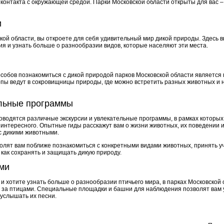
онтакта с окружающей средой. Парки Московской области открыты для вас – 
и
кой области, вы откроете для себя удивительный мир дикой природы. Здесь
ия и узнать больше о разнообразии видов, которые населяют эти места.
собов познакомиться с дикой природой парков Московской области является 
пы ведут в сокровищницы природы, где можно встретить разных животных и 
ельные программы
оводятся различные экскурсии и увлекательные программы, в рамках которых
интересного. Опытные гиды расскажут вам о жизни животных, их поведении и
с дикими животными.
лят вам поближе познакомиться с конкретными видами животных, принять уч
, как сохранять и защищать дикую природу.
ми
и хотите узнать больше о разнообразии птичьего мира, в парках Московской
 за птицами. Специальные площадки и башни для наблюдения позволят вам у
 услышать их песни.