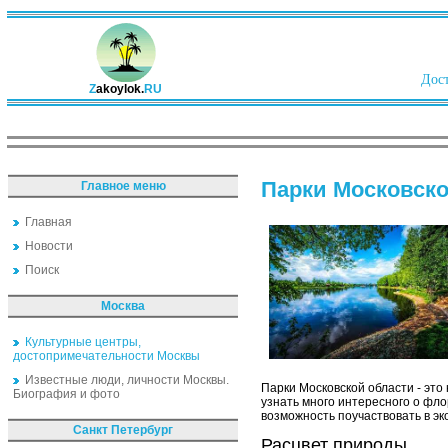
Дост
Z
akoylok.
RU
Парки Московско
Главное меню
Главная
Новости
Поиск
Москва
Культурные центры,
достопримечательности Москвы
Известные люди, личности Москвы.
Парки Московской области - это
Биография и фото
узнать много интересного о фло
возможность поучаствовать в э
Санкт Петербург
Расцвет природы