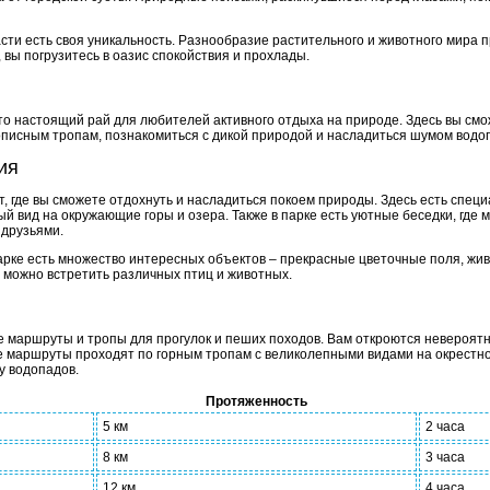
асти есть своя уникальность. Разнообразие растительного и животного мира
 вы погрузитесь в оазис спокойствия и прохлады.
это настоящий рай для любителей активного отдыха на природе. Здесь вы см
описным тропам, познакомиться с дикой природой и насладиться шумом водо
ия
, где вы сможете отдохнуть и насладиться покоем природы. Здесь есть спец
й вид на окружающие горы и озера. Также в парке есть уютные беседки, где 
 друзьями.
рке есть множество интересных объектов – прекрасные цветочные поля, жи
о можно встретить различных птиц и животных.
 маршруты и тропы для прогулок и пеших походов. Вам откроются невероятн
 маршруты проходят по горным тропам с великолепными видами на окрестнос
у водопадов.
Протяженность
5 км
2 часа
8 км
3 часа
12 км
4 часа