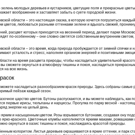
 зелень молодых деревьев и кустарников, цветущие поля и прекрасные цветы
ажает воображение и заставляет забыть о суете городской жизни.
вской области – это настоящая сказка, в которую хочется погрузиться каждый
ом цветов, любоваться разными оттенками зелени и вдыхать свежий, проникн
ний, расцвет которых приходится на весенний период, делают парки Москов
ядят по-особенному – они словно светятся собственным внутренним светом
вской области – это время, когда природа пробуждается от зимней спячки и 
нимают усталость и стресс, наполняя организм энергией и позитивными эмоц
области на время расцвета природы, чтобы насладиться удивительной красот
ь вы сможете окунуться в атмосферу тишины и покоя, насладиться прекрасн
я на всю жизнь.
красок
 сможете насладиться разнообразием красок природы. Здесь собраны самые
оримый пейзаж каждый сезон.
азочное царство цветов. Бутоны распускаются, и вы можете наблюдать, как 
тся первые ирисы, тюльпаны и нарциссы. Прогулка по парку весной - настоящ
ряд энергии на целый день.
м ярким и насыщенным цветом. Розы взрываются бутонами, создавая ону под
до ярко-красного. Цветочные клумбы наполняются яркими маками, ромашками и
можно окунуться в оазис тишины и покоя, наслаждаясь красотой природы.
бенным колоритом. Листья деревьев окрашиваются в яркие оттенки, и парк с