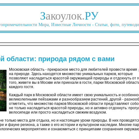
З
акоулок.
РУ
опримечательности Мира, Известные Личности - Статьи, фото, путеводи
й области: природа рядом с вами
Московская область - прекрасное место для любителей провести время
на природе. Здесь находятся множество уникальных парков, которые
позволяют насладиться красотой окружающей природы и отдохнуть от г
того, живете вы в Москве или приехали в гости, парки Московской облас
каждого гостя.
Каждый парк в Московской области имеет свою уникальность и особенно
великолепными пейзажами и разнообразием растений, другой - разноо
отметить, что множество парков Московской области представляют собо
не только насладиться красотой природы, но и активно отдохнуть: прогу
велосипеде или просто насладиться свежим воздухом.
 не только места для отдыха, но и настоящие уроки природы. В них проводятс
ре и фауне региона, а также о его истории и культурном наследии. Многие па
кологических мероприятиях и ознакомиться с принципами сохранения окружа