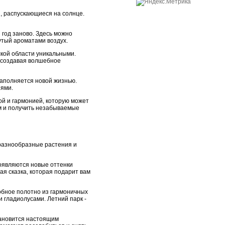
, распускающиеся на солнце.
 год заново. Здесь можно
утый ароматами воздух.
ской области уникальными.
, создавая волшебное
наполняется новой жизнью.
иями.
ой и гармонией, которую может
ым и получить незабываемые
 разнообразные растения и
появляются новые оттенки
ая сказка, которая подарит вам
обное полотно из гармоничных
 гладиолусами. Летний парк -
тановится настоящим