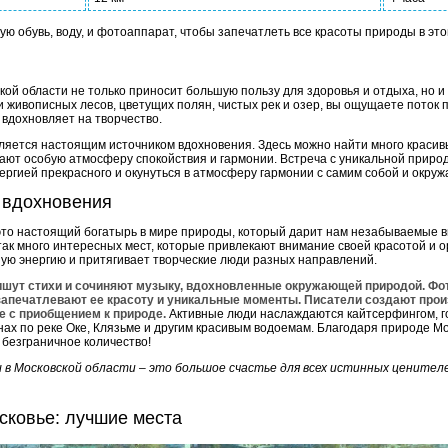
ную обувь, воду, и фотоаппарат, чтобы запечатлеть все красоты природы в э
й области не только приносит большую пользу для здоровья и отдыха, но и
и живописных лесов, цветущих полян, чистых рек и озер, вы ощущаете поток 
вдохновляет на творчество.
ляется настоящим источником вдохновения. Здесь можно найти много красив
дают особую атмосферу спокойствия и гармонии. Встреча с уникальной приро
ергией прекрасного и окунуться в атмосферу гармонии с самим собой и окр
 вдохновения
это настоящий богатырь в мире природы, который дарит нам незабываемые в
так много интересных мест, которые привлекают внимание своей красотой и 
ную энергию и притягивает творческие люди разных направлений.
пишут стихи и сочиняют музыку, вдохновленные окружающей природой. Ф
апечатлевают ее красоту и уникальные моменты. Писатели создают прои
е с приобщением к природе.
Активные люди наслаждаются кайтсерфингом, г
нах по реке Оке, Клязьме и другим красивым водоемам. Благодаря природе М
 безграничное количество!
 в Московской области – это большое счастье для всех истинных ценителе
сковье: лучшие места