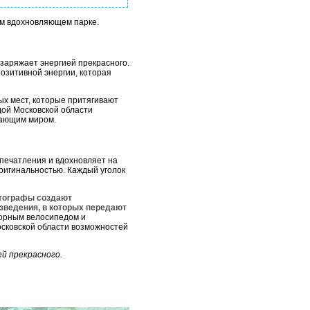
том вдохновляющем парке.
 заряжает энергией прекрасного.
позитивной энергии, которая
ых мест, которые притягивают
дой Московской области
ужающим миром.
печатления и вдохновляет на
оригинальностью. Каждый уголок
отографы создают
зведения, в которых передают
орным велосипедом и
осковской области возможностей
й прекрасного.