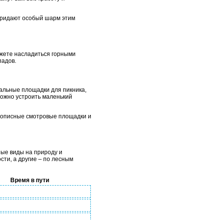
 придают особый шарм этим
ожете насладиться горными
падов.
иальные площадки для пикника,
можно устроить маленький
вописные смотровые площадки и
ые виды на природу и
ти, а другие – по лесным
Время в пути