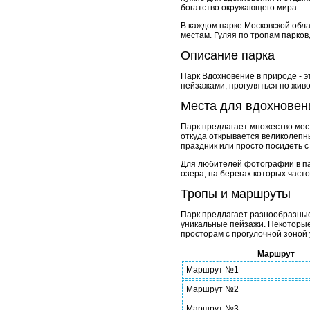
богатство окружающего мира.
В каждом парке Московской обл
местам. Гуляя по тропам парков,
Описание парка
Парк Вдохновение в природе - 
пейзажами, прогуляться по жив
Места для вдохновен
Парк предлагает множество мест
откуда открывается великолепны
праздник или просто посидеть с
Для любителей фотографии в па
озера, на берегах которых част
Тропы и маршруты
Парк предлагает разнообразные
уникальные пейзажи. Некоторые
просторам с прогулочной зоной 
Маршрут
Маршрут №1
Маршрут №2
Маршрут №3