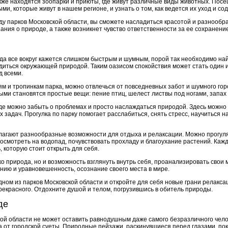
кже находятся зоопарки и приюты, где живут различные виды животных. Посе
ми, которые живут в нашем регионе, и узнать о том, как ведется их уход и со
ду парков Московской области, вы сможете насладиться красотой и разнообр
ания о природе, а также возникнет чувство ответственности за ее сохранение
гда все вокруг кажется слишком быстрым и шумным, порой так необходимо найт
диться окружающей природой. Таким оазисом спокойствия может стать один и
д всеми.
 и тропинкам парка, можно отвлечься от повседневных забот и шумного гор
ыми становятся простые вещи: пение птиц, шелест листвы под ногами, запах 
 где можно забыть о проблемах и просто наслаждаться природой. Здесь можн
задач. Прогулка по парку помогает расслабиться, снять стресс, научиться на
лагают разнообразные возможности для отдыха и релаксации. Можно прогулят
 посмотреть на водопад, почувствовать прохладу и благоухание растений. Ка
 которую стоит открыть для себя.
ько природа, но и возможность взглянуть внутрь себя, проанализировать свои
нию и уравновешенность, осознание своего места в мире.
дном из парков Московской области и откройте для себя новые грани релакс
рекрасного. Отдохните душой и телом, погрузившись в обитель природы.
де
й области не может оставить равнодушным даже самого безразличного челов
 от городской суеты. Природные пейзажи, раскинувшиеся перед глазами, пок