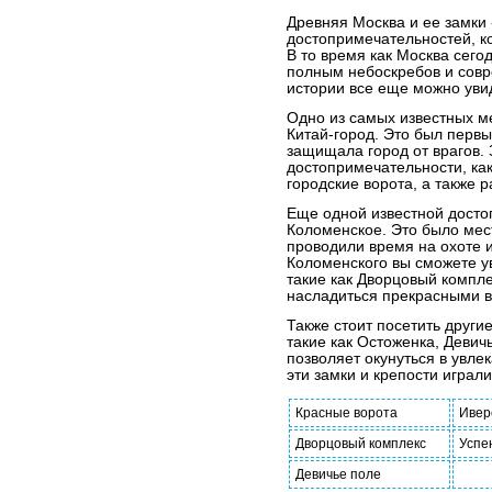
Древняя Москва и ее замки 
достопримечательностей, ко
В то время как Москва сег
полным небоскребов и совр
истории все еще можно уви
Одно из самых известных ме
Китай-город. Это был первы
защищала город от врагов. 
достопримечательности, как
городские ворота, а также 
Еще одной известной досто
Коломенское. Это было мест
проводили время на охоте 
Коломенского вы сможете у
такие как Дворцовый компле
насладиться прекрасными в
Также стоит посетить други
такие как Остоженка, Девичь
позволяет окунуться в увле
эти замки и крепости играли
Красные ворота
Ивер
Дворцовый комплекс
Успе
Девичье поле