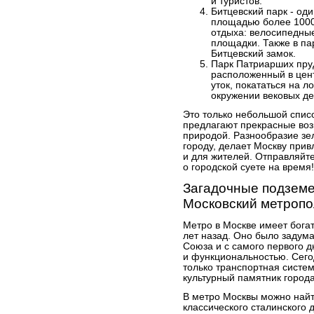
и туристов.
Битцевский парк - од
площадью более 1000 
отдыха: велосипедны
площадки. Также в па
Битцевский замок.
Парк Патриарших пруд
расположенный в цен
уток, покататься на л
окружении вековых де
Это только небольшой списо
предлагают прекрасные воз
природой. Разнообразие зе
городу, делает Москву прив
и для жителей. Отправляйте
о городской суете на время!
Загадочные подземе
Московский метроп
Метро в Москве имеет бога
лет назад. Оно было задума
Союза и с самого первого 
и функциональностью. Сего
только транспортная систем
культурный памятник города
В метро Москвы можно найт
классического сталинского