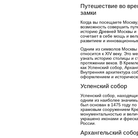
Путешествие во вре
замки
Когда вы посещаете Москву
возможность совершить путе
историю Древней Москвы и 
сочетает в себе мощь и ве
развитием и инновационны
Одним из символов Москвы 
относится к XIV веку. Это м
узнать историю столицы и с
протяжении веков. В Кремле
как Успенский собор, Архан
Внутренняя архитектура со
оформлением и историческ
Успенский собор
Успенский собор, находящи
одним из наиболее значимы
был основан в 1475 году по
храмовым сооружением Кре
монументальностью и велич
украшено иконами и фреск
России.
Архангельский собо