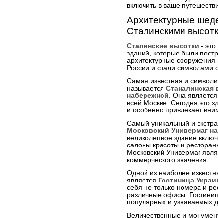
включить в ваше путешестви
Архитектурные шеде
Сталинскими высот
Сталинские высотки
- это
зданий, которые были постр
архитектурные сооружения 
России и стали символами с
Самая известная и символич
называется
Станалинская 
набережной
. Она является
всей Москве. Сегодня это з
и особенно привлекает вни
Самый уникальный и экстрав
Московский Универмаг н
великолепное здание включ
салоны красоты и рестораны
Московский Универмаг явля
коммерческого значения.
Одной из наиболее известн
является
Гостиница Украи
себя не только номера и ре
различные офисы. Гостиниц
популярных и узнаваемых 
Величественные и монумен