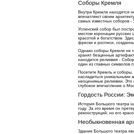
Соборы Кремля
Внутри Кремля находятся н
впечатляют своим архитект
самых известных соборов - 
Успенский собор был постро
местом коронации русских ц
красотой и богатством. Зде
фрески и росписи, создан
Однако соборы Кремля не то
хранят безценные артефакт
находится реликвия - Собор
один из главных символов 
Посетите Кремль и соборы, 
насладиться уникальными 
неоценимые реликвии. Это 
глубокое впечатление о Мос
Гордость России: Эк
История Большого театра на
году. За это время он прет
реконструкций, но его крас
Необыкновенная ар
Здание Большого театра я