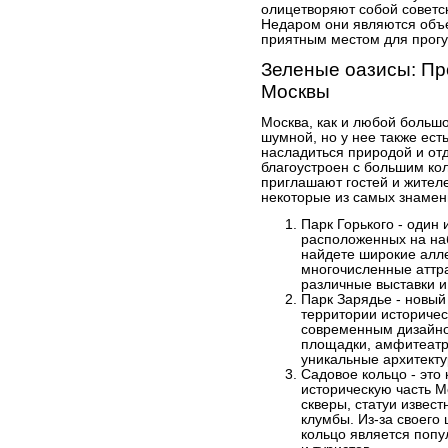
олицетворяют собой советс
Недаром они являются объе
приятным местом для прогу
Зеленые оазисы: Про
Москвы
Москва, как и любой больш
шумной, но у нее также ест
насладиться природой и отд
благоустроен с большим кол
приглашают гостей и жителе
некоторые из самых знамен
Парк Горького - один
расположенных на на
найдете широкие алл
многочисленные аттра
различные выставки и
Парк Зарядье - новый 
территории историчес
современным дизайн
площадки, амфитеатр
уникальные архитект
Садовое кольцо - это
историческую часть М
скверы, статуи извес
клумбы. Из-за своего
кольцо является поп