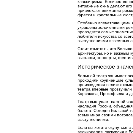
классицизма. Величественн
витражные окна делают его
привлекают внимание роск
фрески и кристальные люст
Особенно впечатляющими яв
украшены золоченными дек
проводятся самые знаменит
любители искусства со всег
выступлениями известных а
Стоит отметить, что Большо
архитектуры, но и важным 
выставки, концерты, фестив
Историческое значе
Большой театр занимает осо
проходили крупнейшие куль
произведения великих комп
театра впервые прозвучали 
Корсакова, Прокофьева и др
Театр выступает важной час
наследия России, объединя
балета. Сегодня Большой т
всему мира своими потря
выступлениями.
Если вы хотите окунуться в
великолепия, экскурсия в Б