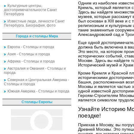
Одним из наиболее известн
Культурные центры,
Кремль, который является 
достопримечательности Санкт
Здесь вы найдете множество
Петербурга
музеев, которые расскажут 
был основан в XIII веке и с
Известные люди, личности Санкт
Петербурга. Биография, фото
религиозным и культурным ц
такие знаменитые сооружен
Александровский сад и Тро
Города и столицы Мира
Еще одной достопримечате
Европа - Столицы и города
должна быть включена в ва
Это место, на котором прои
Азия - Столицы и города
исторических событий, ста
Москве. Здесь вы найдете т
Африка - Столицы и города
Исторический музей и Храм
Австралия и Океания - Столицы и
города
Кроме Кремля и Красной пл
историческими достоприме
Северная и Центральная Америка -
башня, расположенная возл
Столицы и города
Москвы и является частью 
одной известной достоприм
Южная Америка - Столицы и города
Героям-Строителям Москвы,
является символом трудолю
Столицы Европы
Узнайте Историю Мо
поездке!
Приехав в Москву, вы погр
Древней Москвы. Это путеш
ощутить дух истории города 