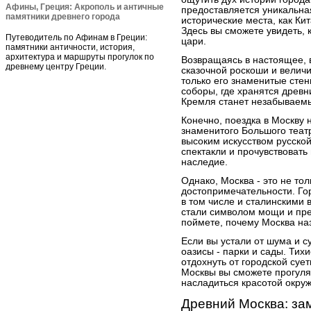
Афины, Греция: Акрополь и античные
предоставляется уникальна
памятники древнего города
исторические места, как Ки
Здесь вы сможете увидеть, 
Путеводитель по Афинам в Греции:
цари.
памятники античности, история,
архитектура и маршруты прогулок по
Возвращаясь в настоящее, 
древнему центру Греции.
сказочной роскоши и величи
только его знаменитые стен
соборы, где хранятся древ
Кремля станет незабываемы
Конечно, поездка в Москву
знаменитого Большого теат
высоким искусством русско
спектакли и прочувствовать
наследие.
Однако, Москва - это не то
достопримечательности. Гор
в том числе и сталинскими
стали символом мощи и пре
поймете, почему Москва на
Если вы устали от шума и 
оазисы - парки и сады. Тих
отдохнуть от городской суе
Москвы вы сможете прогулят
насладиться красотой окру
Древний Москва: зам