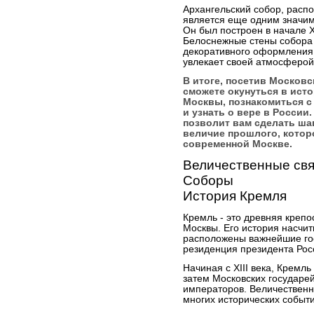
Архангельский собор, расп
является еще одним значим
Он был построен в начале X
Белоснежные стены собора 
декоративного оформления.
увлекает своей атмосферой
В итоге, посетив Московс
сможете окунуться в ист
Москвы, познакомиться 
и узнать о вере в России
позволит вам сделать ша
величие прошлого, котор
современной Москве.
Величественные свя
Соборы
История Кремля
Кремль - это древняя креп
Москвы. Его история насчит
расположены важнейшие гос
резиденция президента Рос
Начиная с XIII века, Кремл
затем Московских государе
императоров. Величествен
многих исторических событ