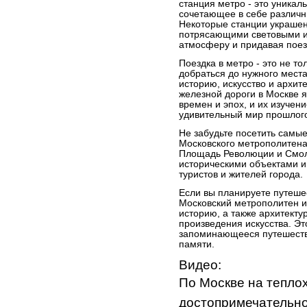
станция метро - это уникал
сочетающее в себе различн
Некоторые станции украшен
потрясающими световыми и
атмосферу и придавая поез
Поездка в метро - это не т
добраться до нужного места
историю, искусство и архит
железной дороги в Москве 
времен и эпох, и их изучен
удивительный мир прошлог
Не забудьте посетить самы
Московского метрополитена,
Площадь Революции и Смол
историческими объектами 
туристов и жителей города.
Если вы планируете путешес
Московский метрополитен и 
историю, а также архитект
произведения искусства. Э
запоминающееся путешестви
памяти.
Видео:
По Москве на теплох
достопримечательн