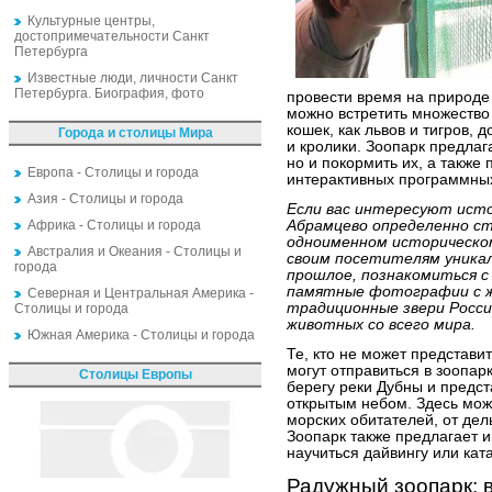
Культурные центры,
достопримечательности Санкт
Петербурга
Известные люди, личности Санкт
Петербурга. Биография, фото
провести время на природе 
можно встретить множество
кошек, как львов и тигров, 
Города и столицы Мира
и кролики. Зоопарк предлаг
но и покормить их, а также 
Европа - Столицы и города
интерактивных программны
Азия - Столицы и города
Если вас интересуют исто
Африка - Столицы и города
Абрамцево определенно с
одноименном историческом
Австралия и Океания - Столицы и
своим посетителям уникал
города
прошлое, познакомиться с
памятные фотографии с ж
Северная и Центральная Америка -
традиционные звери Росси
Столицы и города
животных со всего мира.
Южная Америка - Столицы и города
Те, кто не может представи
могут отправиться в зоопар
Столицы Европы
берегу реки Дубны и предс
открытым небом. Здесь мож
морских обитателей, от дел
Зоопарк также предлагает 
научиться дайвингу или кат
Радужный зоопарк: 