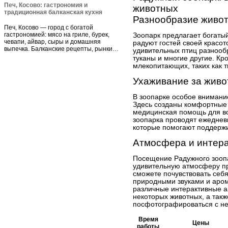
Печ, Косово: гастрономия и
животных
традиционная балканская кухня
Разнообразие живо
Печ, Косово — город с богатой
гастрономией: мясо на гриле, бурек,
Зоопарк предлагает богатый
чевапи, айвар, сыры и домашняя
радуют гостей своей красот
выпечка. Балканские рецепты, рынки…
удивительных птиц разнообр
туканы и многие другие. Кр
млекопитающих, таких как т
Ухаживание за жив
В зоопарке особое внимани
Здесь созданы комфортные 
медицинская помощь для вс
зоопарка проводят ежеднев
которые помогают поддержив
Атмосфера и интер
Посещение Радужного зоопа
удивительную атмосферу п
сможете почувствовать себя
природными звуками и аром
различные интерактивные а
некоторых животных, а такж
посфотографироваться с не
Время
Цены
работы