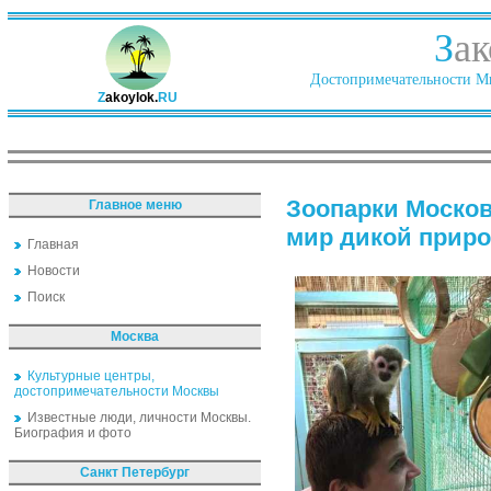
З
ак
Достопримечательности Ми
Z
akoylok.
RU
Зоопарки Москов
Главное меню
мир дикой прир
Главная
Новости
Поиск
Москва
Культурные центры,
достопримечательности Москвы
Известные люди, личности Москвы.
Биография и фото
Санкт Петербург