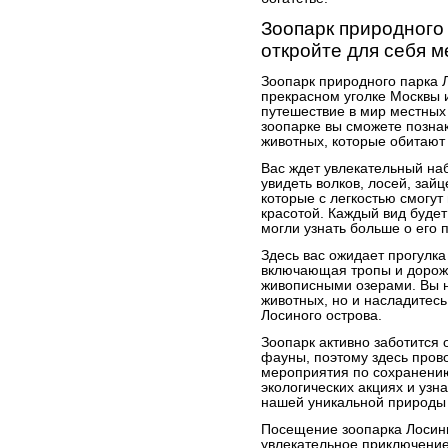
Зоопарк природного
откройте для себя 
Зоопарк природного парка 
прекрасном уголке Москвы 
путешествие в мир местных
зоопарке вы сможете позна
животных, которые обитают 
Вас ждет увлекательный на
увидеть волков, лосей, зайц
которые с легкостью смогут
красотой. Каждый вид будет
могли узнать больше о его 
Здесь вас ожидает прогулк
включающая тропы и дорож
живописными озерами. Вы н
животных, но и насладитес
Лосиного острова.
Зоопарк активно заботится
фауны, поэтому здесь пров
мероприятия по сохранению
экологических акциях и узн
нашей уникальной природы
Посещение зоопарка Лосины
увлекательное приключение