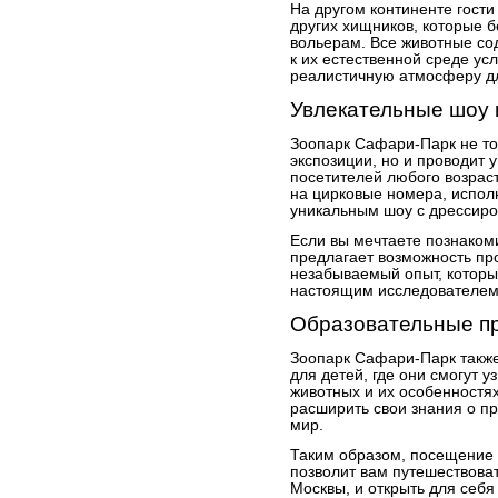
На другом континенте гости
других хищников, которые 
вольерам. Все животные с
к их естественной среде ус
реалистичную атмосферу дл
Увлекательные шоу 
Зоопарк Сафари-Парк не то
экспозиции, но и проводит 
посетителей любого возрас
на цирковые номера, испол
уникальным шоу с дрессир
Если вы мечтаете познаком
предлагает возможность про
незабываемый опыт, которы
настоящим исследователем
Образовательные п
Зоопарк Сафари-Парк такж
для детей, где они смогут 
животных и их особенностях
расширить свои знания о п
мир.
Таким образом, посещение 
позволит вам путешествоват
Москвы, и открыть для себ