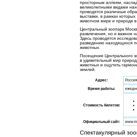
просторным аллеям, наслад
великолепными видами нахо
проводятся различные обра
выставки, в рамках которых
животном мире и природе в
Центральный зоопарк Москвы
развлечения, но и важное 
Здесь проводятся исследов
разведению находящихся по
животных.
Посещение Центрального зо
в удивительный мир природ
животных и ощутить гармо
землей.
Адрес:
Россия
Время работы:
ежедне
Стоимость билетов:
Официальный сайт:
www.m
Спектакулярный зоо