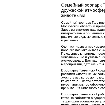
Семейный зоопарк Т
дружеской атмосфер
животными
Семейный зоопарк Таллинск
Московской области и приве
Здесь вы сможете насладит
интерактивным общением с
различные виды животных, о
и рептилий.
Один из главных преимущес
поближе познакомиться с ж
Прикоснись к природе посет
животными, но и узнать о и
экскурсоводов. Вас ждут ув
мероприятия, детские игры 
В зоопарке Таллинский соз
развития животных. Их вол
экосистемы, которые позво
комфортно и вести естеств
имеет уникальное оформле
пребывания животного в св
В зоопарке Таллинский раб
которые заботятся о здоров
территория зоопарка регул
чтобы обеспечить чистоту и