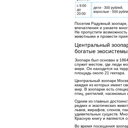
с 9:00
дети - 300 рублей,
до
взрослые - 500 рубл
20:00
Посетив Радужный зоопарк,
впечатления и узнаете мног
Не пропустите возможность
животными и провести прия
Центральный зоопар
богатые экосистемы
Зоопарк был основан в 1864
служит местом, где люди мо
мире. Он находится на тер
площадь около 21 гектара.
Центральный зоопарк Москв
каждая из которых имеет с
мир. В зоопарке есть спец
птиц, рептилий, насекомых 
Одним из главных достоинст
редких и экзотических живо
львов, жирафов, слонов, па
удивительных существ. Мно
Красную книгу и являются 
Во время посещения зоопар