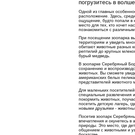
погрузитесь в волш
Одной из главных особеннос
расположение. Здесь, среди
ощущение, будто попали в 
место для тех, кто хочет н
познакомиться с различным
При посещении зоопарка вы
территориям и увидеть мно
обитают животные разных ко
рептилий до крупных млекоп
бурый медведь.
В зоопарке Серебряный Бо
сохранению и воспроизводс
животных. Вы сможете увиде
американских белых пелика
представителей животного 
Для маленьких посетителей
специальные развлечения и
покормить животных, поучаст
посетить детскую лагерь, г
новыми друзьями - животны
Посетив зоопарк Серебрян
впечатления и окунетесь в
природы. Это место, где де
общением с животными и уз
богатстве.