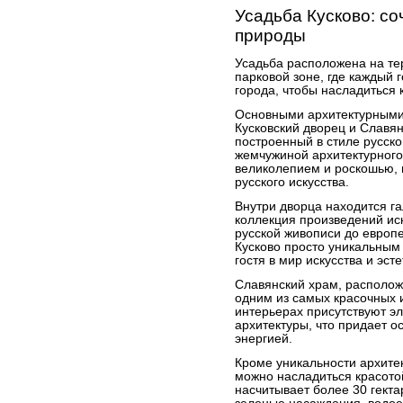
Усадьба Кусково: со
природы
Усадьба расположена на тер
парковой зоне, где каждый 
города, чтобы насладиться 
Основными архитектурными
Кусковский дворец и Славян
построенный в стиле русск
жемчужиной архитектурного
великолепием и роскошью,
русского искусства.
Внутри дворца находится га
коллекция произведений иск
русской живописи до европе
Кусково просто уникальным
гостя в мир искусства и эст
Славянский храм, располож
одним из самых красочных и
интерьерах присутствуют эл
архитектуры, что придает 
энергией.
Кроме уникальности архитек
можно насладиться красото
насчитывает более 30 гект