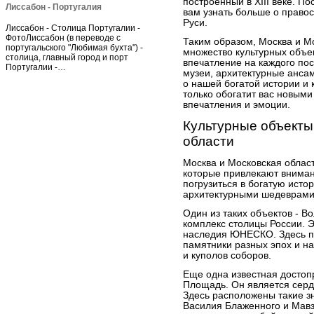
построенный в XIII веке. П
Лиссабон - Португалия
вам узнать больше о правос
Руси.
Лиссабон - Столица Португалии -
ФотоЛиссабон (в переводе с
Таким образом, Москва и М
португальского "Любимая бухта") -
множество культурных объек
столица, главный город и порт
впечатление на каждого пос
Португалии -…
музеи, архитектурные анса
о нашей богатой истории и 
только обогатит вас новым
впечатления и эмоции.
Культурные объекты
области
Москва и Московская облас
которые привлекают вниман
погрузиться в богатую ист
архитектурными шедеврами
Один из таких объектов - 
комплекс столицы России. Э
наследия ЮНЕСКО. Здесь по
памятники разных эпох и н
и куполов соборов.
Еще одна известная достоп
Площадь. Он является серд
Здесь расположены такие з
Василия Блаженного и Мав