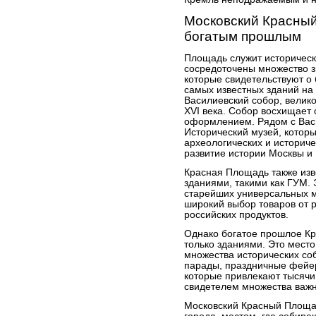
Московский Красный
богатым прошлым
Площадь служит историческ
сосредоточены множество з
которые свидетельствуют о 
самых известных зданий на
Василиевский собор, велик
XVI века. Собор восхищает
оформлением. Рядом с Вас
Исторический музей, котор
археологических и историч
развитие истории Москвы и 
Красная Площадь также из
зданиями, такими как ГУМ. 
старейших универсальных м
широкий выбор товаров от 
российских продуктов.
Однако богатое прошлое К
только зданиями. Это мест
множества исторических соб
парады, праздничные фейер
которые привлекают тысячи
свидетелем множества важн
Московский Красный Площа