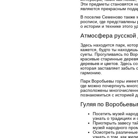
Эти предметы становятся н
являются прекрасным подар
В поселке Семеново также 
росписи, где представлены
о истории и технике этого 
Атмосфера русской 
Здесь находится парк, кото
кажется, будто ты находишь
суеты. Прогуливаясь по Во
красивые старинные деревя
деревьев и цветов. Здесь 
которая заставляет забыть о
гармонию.
Парк Воробьевы горы имеет
где можно почерпнуть много
расположены многочисленны
познакомиться с историей д
Гуляя по Воробьевы
Посетить музей народ
узнать о традициях и
Приоткрыть завесу та
музей народного про
Осмотреть различные 
узнать о том, как жил