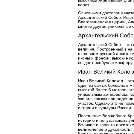
высокими кирпичными стен
ворот.
Основными достопримечате
Архангельский Собор, Иван
Благовещенская церкви, Ал
многие другие уникальные 
Архангельский Собо
Архангельский Собор – это
величия. Построенный в на
шедевром русской архитекту
иконы и фрески, высокие к
создает особую атмосферу 
Иван Великий Колок
Иван Великий Колокол – эт
один из самых больших в ми
высотой более 6 метров, эт
уникальным артефактом. Кол
звонил, так как при падени
участок. Однако это не по
истории и культуры России.
Посещение Волшебного Крем
историю и почувствовать ун
Величие и красота архитект
великолепие и духовность п
Кремль неподражаемым и 