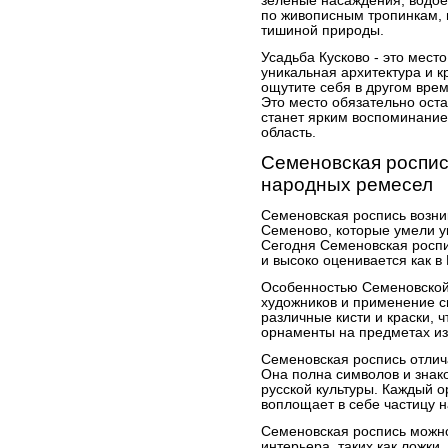
зеленые насаждения, водое
по живописным тропинкам, 
тишиной природы.
Усадьба Кусково - это место
уникальная архитектура и к
ощутите себя в другом врем
Это место обязательно ост
станет ярким воспоминание
область.
Семеновская роспис
народных ремесел
Семеновская роспись возни
Семеново, которые умели у
Сегодня Семеновская роспи
и высоко оценивается как в 
Особенностью Семеновской
художников и применение с
различные кисти и краски, 
орнаменты на предметах из
Семеновская роспись отлич
Она полна символов и знако
русской культуры. Каждый о
воплощает в себе частицу 
Семеновская роспись можно
интерьера, таких как ложки,