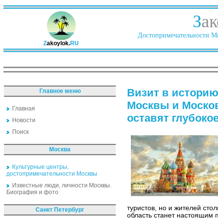
З
ак
Достопримечательности Ми
Z
akoylok.
RU
Визит в историю
Главное меню
Москвы и Москов
Главная
оставят глубоко
Новости
Поиск
Москва
Культурные центры,
достопримечательности Москвы
Известные люди, личности Москвы.
Биография и фото
туристов, но и жителей сто
Санкт Петербург
область станет настоящим 