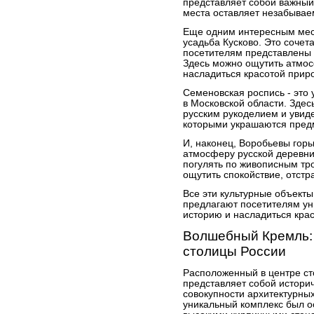
представляет собой важный
места оставляет незабывае
Еще одним интересным мест
усадьба Кусково. Это сочет
посетителям представлены
Здесь можно ощутить атмос
насладиться красотой прир
Семеновская роспись - это
в Московской области. Зде
русским рукоделием и увид
которыми украшаются пред
И, наконец, Воробьевы горы
атмосферу русской деревни
погулять по живописным тр
ощутить спокойствие, отстр
Все эти культурные объект
предлагают посетителям ун
историю и насладиться кра
Волшебный Кремль: 
столицы России
Расположенный в центре с
представляет собой истори
совокупности архитектурных
уникальный комплекс был о