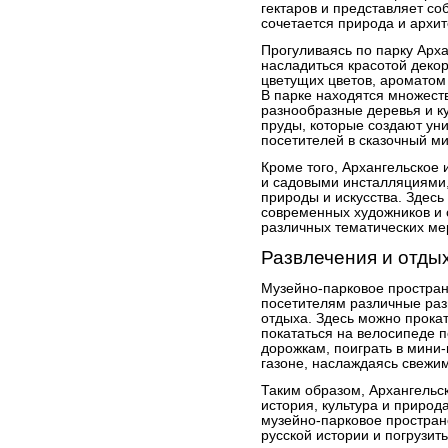
гектаров и представляет со
сочетается природа и архит
Прогуливаясь по парку Арха
насладиться красотой деко
цветущих цветов, ароматом
В парке находятся множеств
разнообразные деревья и к
пруды, которые создают ун
посетителей в сказочный м
Кроме того, Архангельское 
и садовыми инсталляциями
природы и искусства. Здес
современных художников и с
различных тематических ме
Развлечения и отды
Музейно-парковое простран
посетителям различные раз
отдыха. Здесь можно прокат
покататься на велосипеде
дорожкам, поиграть в мини-
газоне, наслаждаясь свежи
Таким образом, Архангельск
история, культура и природ
музейно-парковое простран
русской истории и погрузит