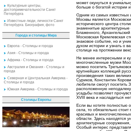
может окунуться в уникаль
Культурные центры,
больше о богатой истории и
достопримечательности Санкт
Петербурга
Одним из самых известных 
Москвы является Московски
Известные люди, личности Санкт
исторического центра столи
Петербурга. Биография, фото
знаменитые архитектурные 
Блаженного, Архангельский
Города и столицы Мира
Московская Кремлевская ст
знаковое событие, но и уни
духом истории и узнать о 
Европа - Столицы и города
столице на протяжении веко
Азия - Столицы и города
Не менее интересными и к
Африка - Столицы и города
многочисленные музеи Моск
можно посетить Третьяковск
Австралия и Океания - Столицы и
города
крупнейших коллекций русск
произведения таких великих
Северная и Центральная Америка -
Суриков, Константин Корови
Столицы и города
любители смогут посетить З
расположенную неподалеку
Южная Америка - Столицы и города
усадьбы позволяет прочувс
XVIII века и насладиться н
Столицы Европы
Если вы хотите полностью 
села, то обязательно стоит
красивых и многочисленных
области. Здесь находятся у
архитектурные сооружения, 
Особый интерес представля