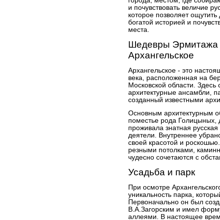
города, местом, где собира
и почувствовать величие рус
которое позволяет ощутить 
богатой историей и почувст
места.
Шедевры Эрмитажа 
Архангельское
Архангельское - это настоя
века, расположенная на бе
Московской области. Здесь
архитектурные ансамбли, па
созданный известными архи
Основным архитектурным об
поместье рода Голицыных, 
проживала знатная русская
деятели. Внутреннее убран
своей красотой и роскошью
резными потолками, камин
чудесно сочетаются с обстан
Усадьба и парк
При осмотре Архангельског
уникальность парка, которы
Первоначально он был созд
В.А.Загорским и имел форм
аллеями. В настоящее врем