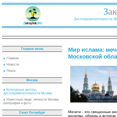
З
ак
Достопримечательности Ми
Z
akoylok.
RU
Мир ислама: меч
Главное меню
Московской обл
Главная
Новости
Поиск
Москва
Культурные центры,
достопримечательности Москвы
Известные люди, личности Москвы.
Биография и фото
Мечети - это священные мес
Санкт Петербург
молитвы, обряды и встречи