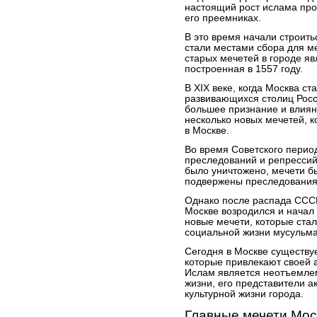
настоящий рост ислама прои
его преемниках.
В это время начали строить
стали местами сбора для м
старых мечетей в городе яв
построенная в 1557 году.
В XIX веке, когда Москва ст
развивающихся столиц Росси
большее признание и влиян
несколько новых мечетей, 
в Москве.
Во время Советского перио
преследований и репрессий
было уничтожено, мечети б
подвержены преследования
Однако после распада СССР
Москве возродился и начал 
новые мечети, которые стал
социальной жизни мусульма
Сегодня в Москве существу
которые привлекают своей 
Ислам является неотъемле
жизни, его представители а
культурной жизни города.
Главные мечети Мо