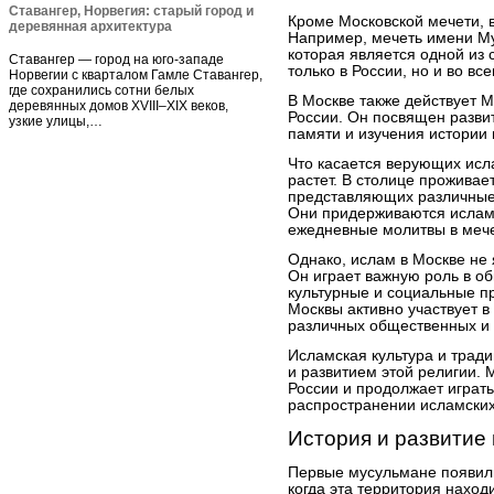
Ставангер, Норвегия: старый город и
Кроме Московской мечети, в
деревянная архитектура
Например, мечеть имени М
которая является одной из
Ставангер — город на юго-западе
только в России, но и во вс
Норвегии с кварталом Гамле Ставангер,
где сохранились сотни белых
В Москве также действует 
деревянных домов XVIII–XIX веков,
России. Он посвящен разви
узкие улицы,…
памяти и изучения истории 
Что касается верующих исла
растет. В столице проживае
представляющих различные 
Они придерживаются исламс
ежедневные молитвы в мече
Однако, ислам в Москве не 
Он играет важную роль в о
культурные и социальные 
Москвы активно участвует в
различных общественных и 
Исламская культура и тради
и развитием этой религии. 
России и продолжает играть
распространении исламских
История и развитие
Первые мусульмане появили
когда эта территория наход