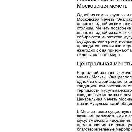
Московская мечеть
Одной из самых крупных и 
Московская мечеть. Она ра
является одной из символи
столицы. Мечеть построена
является одной из самых кр
собираются множество мус
осуществления религиозных
проводятся различные меро
ежегодно сюда приезжают 
лидеры со всего мира.
Центральная мечет
Еще одной из главных мече
мечеть Москвы. Она распол
одной из старейших мечетей
традиционном восточном ст
терпимости мусульманского
ежедневные молитвы и осу
Центральная мечеть Москв
жизни мусульманской общи
В Москве также существуют 
важными религиозными и с
мусульманского населения.
представления о исламе, уч
благотворительные меропр