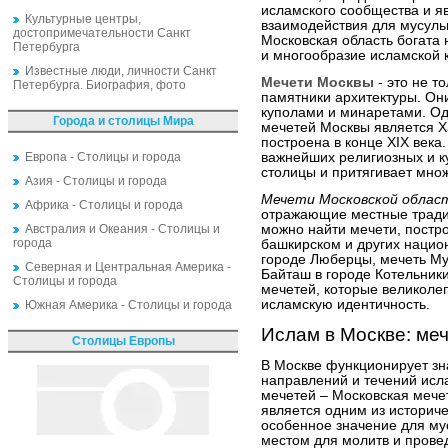
исламского сообщества и я
Культурные центры,
взаимодействия для мусуль
достопримечательности Санкт
Московская область богата 
Петербурга
и многообразие исламской 
Известные люди, личности Санкт
Мечети Москвы
- это не т
Петербурга. Биография, фото
памятники архитектуры. О
куполами и минаретами. Од
Города и столицы Мира
мечетей Москвы является Х
построена в конце XIX века
Европа - Столицы и города
важнейших религиозных и к
столицы и притягивает мно
Азия - Столицы и города
Мечети Московской облас
Африка - Столицы и города
отражающие местные традиц
Австралия и Океания - Столицы и
можно найти мечети, постр
города
башкирском и других нацио
городе Люберцы, мечеть Му
Северная и Центральная Америка -
Байташ в городе Котельник
Столицы и города
мечетей, которые великоле
исламскую идентичность.
Южная Америка - Столицы и города
Ислам в Москве: ме
Столицы Европы
В Москве функционирует зн
направлений и течений исл
мечетей – Московская мечет
является одним из историч
особенное значение для м
местом для молитв и прове