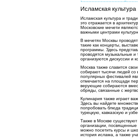
Исламская культура 
Исламская культура и тради
это отражается в архитектур
Московские мечети являютс
важными центрами культурн
В мечетях Москвы проводят
такие как концерты, выстав
программы. Здесь представ
проводятся музыкальные и 
организуются дискуссии и 
Москва также славится сво
собирают тысячи людей со 
популярных фестивалей яв
отмечается на площади пер
верующие собираются вмест
обряды, связанные с жерт
Кулинария также играет важ
Здесь вы найдете множеств
попробовать блюда традици
турецкую, кавказскую и узбе
Также в Москве существуют
организации, посвященные 
можно посетить курсы и шко
история ислама, а также уч