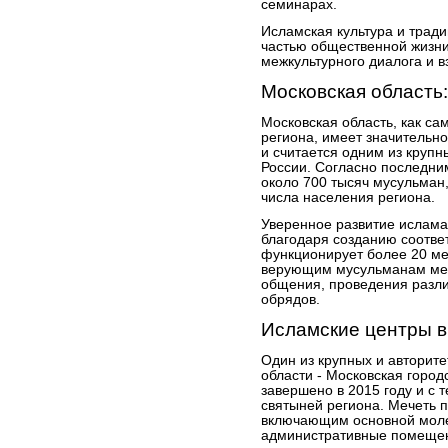
семинарах.
Исламская культура и трад
частью общественной жизни
межкультурного диалога и 
Московская область
Московская область, как са
региона, имеет значительн
и считается одним из круп
России. Согласно последни
около 700 тысяч мусульман,
числа населения региона.
Уверенное развитие ислама
благодаря созданию соотве
функционирует более 20 ме
верующим мусульманам мес
общения, проведения разл
обрядов.
Исламские центры в
Один из крупных и авторит
области - Московская город
завершено в 2015 году и с 
святыней региона. Мечеть 
включающим основной молел
административные помеще