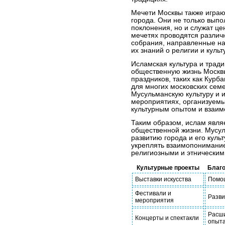
Мечети Москвы также играю
города. Они не только вып
поклонения, но и служат це
мечетях проводятся различ
собрания, направленные н
их знаний о религии и культ
Исламская культура и тради
общественную жизнь Москв
праздников, таких как Курб
для многих московских семе
Мусульманскую культуру и и
мероприятиях, организуемы
культурным опытом и взаи
Таким образом, ислам явля
общественной жизни. Мусул
развитию города и его куль
укреплять взаимопонимание
религиозными и этническим
Культурные проекты
Благо
Выставки искусства
Помо
Фестивали и
Разви
мероприятия
Расши
Концерты и спектакли
опыт